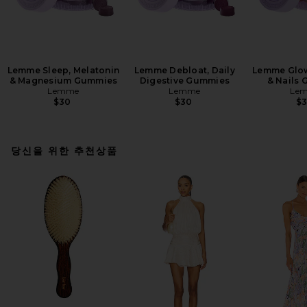
Lemme Sleep, Melatonin
Lemme Debloat, Daily
Lemme Glow,
& Magnesium Gummies
Digestive Gummies
& Nails
Lemme
Lemme
Le
$30
$30
$
당신을 위한 추천상품