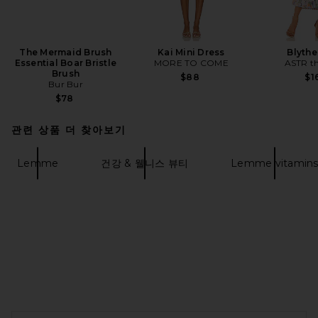
The Mermaid Brush
Kai Mini Dress
Blythe
Essential Boar Bristle
MORE TO COME
ASTR th
Brush
$88
$1
Bur Bur
$78
관련 상품 더 찾아보기
Lemme
건강 & 웰니스 뷰티
Lemme vitamin
FOOTER