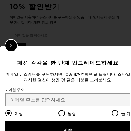
10% 할인받기
이메일을 제출하여 뉴스레터를 구독하실 수 있습니다. 언제든지 수신 거
부 가능합니다.
개인 정보 정책
Email Address
Sign Up
Close Modal
패션 감각을 한 단계 업그레이드하세요
이메일 뉴스레터를 구독하시면
10% 할인*
혜택을 드립니다. 스타일
ko
USD
Change Country Regions Preferences
리시한 절친이 생긴 것 같은 기분을 느껴보세요.
이메일 주소
개선에 도움을 주세요!
오늘 방문에 대한 설문 조사를 해주세요
Let's Go!
여성
남성
둘 다
고객센터
계속