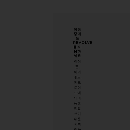
당신
개선
이동
의 스
할 수
중에
타일
있도
도
을 한
록 도
REVOLVE
층 업
와주
를 이
그레
세요
용하
이드
세요
오늘
하세
아이
방문
요
폰,
에 대
아이
이메
한 설
패드,
일 뉴
문 조
안드
스레
사를
로이
터를
해주
드에
구독
세요
서 가
하시
능한
면
설문
정말
10%
시작
쓰기
할인
하기
쉬운
받기
.
저희
스타
어플
일리