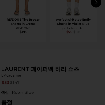
N
RE/DONE The Breezy
perfectwhitetee Emily
Shorts in Crema
Shorts in Violet Blue
RE/DONE
perfectwhitetee
$195
$55
$105
LAURENT 페이퍼백 허리 쇼츠
L'
bran
L'Academie
$53
$147
Prev
색상:
Robin Blue
품절