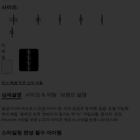
사이즈:
사이
XXS
XS
S
M
L
사이즈:
사이즈:
사이즈:
사이즈:
사이즈:
XL
사이즈:
이
메
알
 슬라이드
림
일
받
기
또는 특별 주문 요청 제출
상세설명
사이즈 & 피팅
브랜드 설명
, Cu
겉감:100% 비스코스.안감:100% 면. 지퍼 잠금과 앞 버튼 잠금. 조절 가능한
허리 매듭. 옆라인 포켓. 반바지의 길이는 약 16". 수입상품. 원산지: 인도
Revolve 스타일 번호 LCDE-WF25. 제조사 스타일 번호 LAF39 U18.
스타일링 완성 필수 아이템