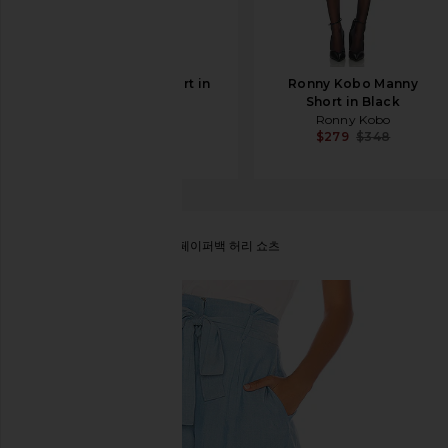
A.L.C. Oakley Short in
Ronny Kobo Manny
Hazel
Short in Black
A.L.C.
Ronny Kobo
$277
$395
$279
$348
L''Academie
LAURENT 페이퍼백 허리 쇼츠
찜상품L'Academie The Laurent Short in Robin Blue