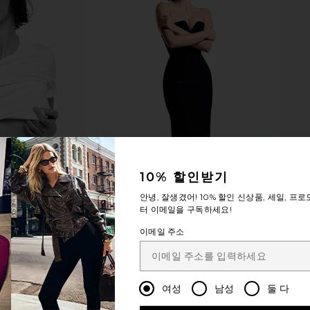
10% 할인받기
안녕, 잘생겼어!
10% 할인
신상품, 세일, 프로
터 이메일을 구독하세요!
이메일 주소
여성
남성
둘 다