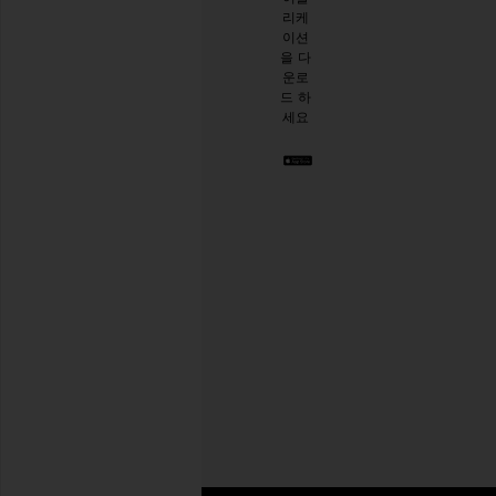
리케
시한
이션
절친
을 다
이 생
운로
긴 것
드 하
같아
세요
요. 언
제든
지 탈
퇴하
실 수
있습
니다.
Privacy Policy
이
메
일
회원가입
주
소