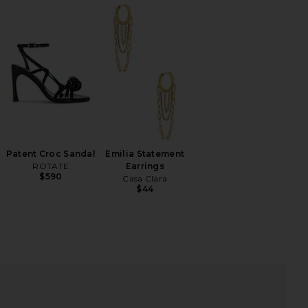
iew 2 of 4 LAURENT 페이퍼백 허리 쇼츠 in Robin Blue
vie
HARE THE LAURENT SHORT IN ROBIN BLUE ON FACE
HARE THE LAURENT SHORT IN ROBIN BLUE ON TWIT
HARE THE LAURENT SHORT IN ROBIN BLUE ON PINT
Patent Croc Sandal
Emilia Statement
ROTATE
Earrings
$590
Casa Clara
$44