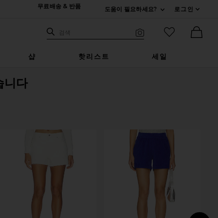
무료배송 & 반품
도움이 필요하세요?
로그인
펼치기 연락처
검색하기
즐겨찾기 아
검색
비주얼 서치
Ther
샵
핫리스트
세일
습니다