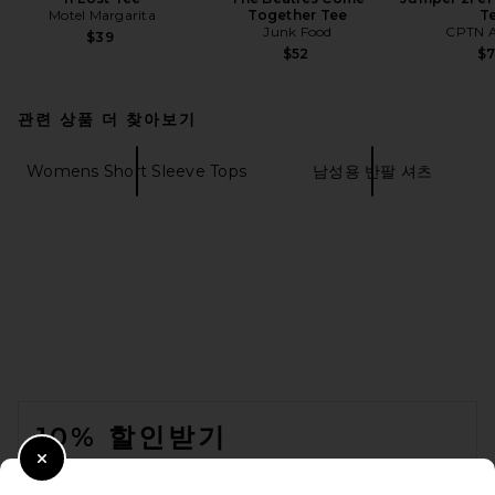
Motel Margarita
Together Tee
T
Junk Food
CPTN A
$39
$52
$
관련 상품 더 찾아보기
Womens Short Sleeve Tops
남성용 반팔 셔츠
FOOTER
10% 할인받기
Close Modal
이메일을 제출하여 뉴스레터를 구독하실 수 있습니다. 언제든지 수신 거