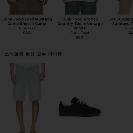
Junk Food Ford Mustang
Junk Food Bronco
Los Sunday
Camp Shirt in Camel
Country Tee in Vintage
Sundays T
Junk Food
White
Los S
Junk Food
$88
$
$60
스타일링 완성 필수 아이템