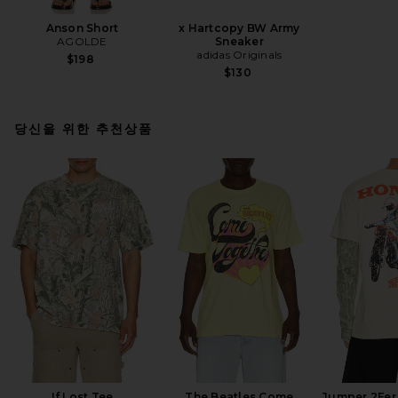
Anson Short
x Hartcopy BW Army
AGOLDE
Sneaker
adidas Originals
$198
$130
당신을 위한 추천상품
If Lost Tee
The Beatles Come
Jumper 2Fer