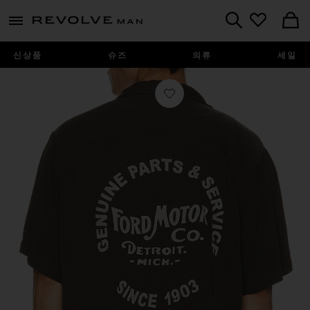
Revolve
menu - shows more content
Search
신상품
슈즈
의류
세일
찜상품 셔츠