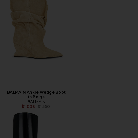
BALMAIN Ankle Wedge Boot
in Beige
BALMAIN
전 가격:
$1,008
$1,550