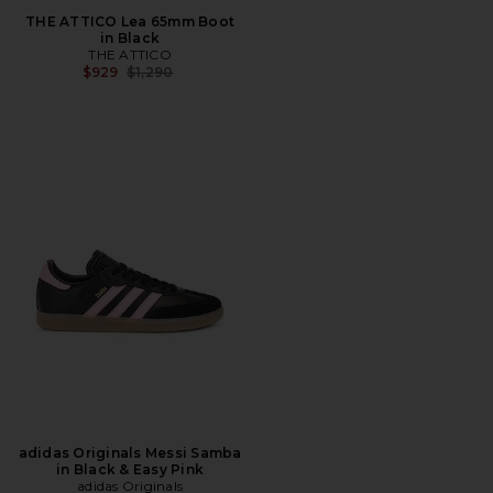
THE ATTICO Lea 65mm Boot
in Black
THE ATTICO
전 가격:
$929
$1,290
adidas Originals Messi Samba
in Black & Easy Pink
adidas Originals