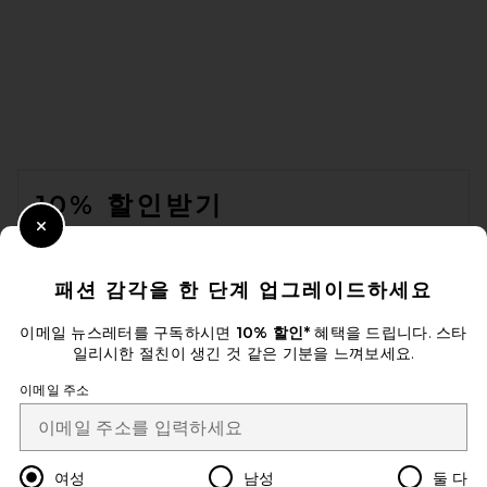
MM6 Maison Margiela X
Salomon XT Mule 4 in Black,
Nine Iron, & Hunkle Berry
Violet
MM6 Maison Margiela
$455
FOOTER
10% 할인받기
Close Modal
이메일을 제출하여 뉴스레터를 구독하실 수 있습니다. 언제든지 수신 거
부 가능합니다.
개인 정보 정책
패션 감각을 한 단계 업그레이드하세요
Email Address
이메일 뉴스레터를 구독하시면
10% 할인*
혜택을 드립니다. 스타
일리시한 절친이 생긴 것 같은 기분을 느껴보세요.
Sign Up
이메일 주소
ko
USD
Change Country Regions Preferences
여성
남성
둘 다