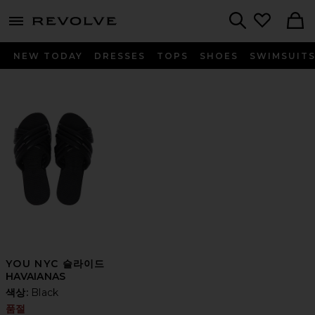
menu - shows more content
Revolve, Apparel & Fashion
Search
NEW TODAY
DRESSES
TOPS
SHOES
SWIMSUIT
YOU NYC 슬라이드
HAVAIANAS
색상:
Black
품절