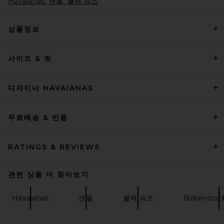
Havaianas
샌들
블랙 슈즈
상품정보
사이즈 & 핏
THE ATTICO Mini Robin
Sabot Flat in Black
THE ATTICO
전 가격:
$299
$830
디자이너 HAVAIANAS
무료배송 & 반품
RATINGS & REVIEWS
관련 상품 더 찾아보기
Havaianas
샌들
블랙 슈즈
Birkenstoc