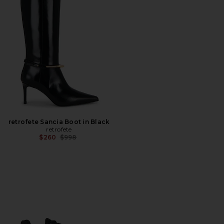
retrofete Sancia Boot in Black
retrofete
전 가격:
$260
$998