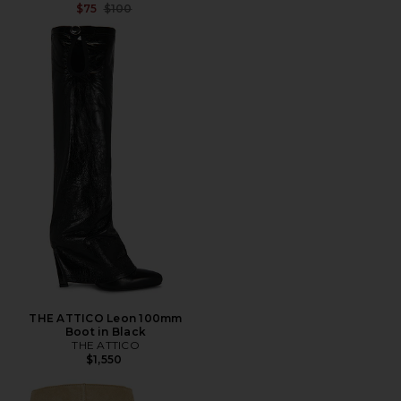
전 가격:
$75
$100
THE ATTICO Leon 100mm
Boot in Black
THE ATTICO
$1,550