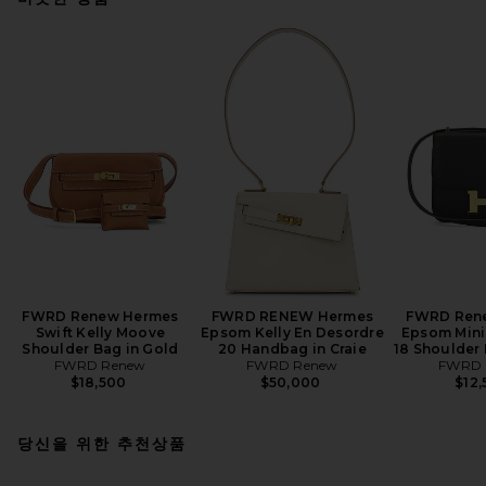
FWRD Renew Hermes
FWRD RENEW Hermes
FWRD Ren
Swift Kelly Moove
Epsom Kelly En Desordre
Epsom Mini
Shoulder Bag in Gold
20 Handbag in Craie
18 Shoulder 
FWRD Renew
FWRD Renew
FWRD 
$18,500
$50,000
$12,
당신을 위한 추천상품