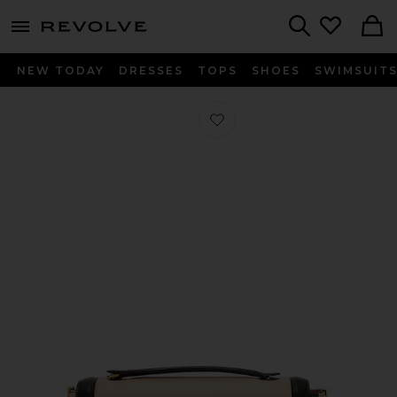
menu - shows more content
Revolve, Apparel & Fashion
Search
NEW TODAY
DRESSES
TOPS
SHOES
SWIMSUIT
찜상품 FENDI 숄더백