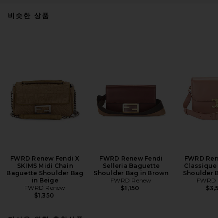
비슷한 상품
FWRD Renew Fendi X
FWRD Renew Fendi
FWRD Ren
SKIMS Midi Chain
Selleria Baguette
Classique
Baguette Shoulder Bag
Shoulder Bag in Brown
Shoulder B
in Beige
FWRD Renew
FWRD 
FWRD Renew
$1,150
$3,
$1,350