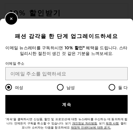
FOOTER
10% 할인받기
Close Modal
이메일을 제출하여 뉴스레터를 구독하실 수 있습니다. 언제든지 수신 거
부 가능합니다.
개인 정보 정책
패션 감각을 한 단계 업그레이드하세요
EMAIL ADDRESS
이메일 뉴스레터를 구독하시면
10% 할인*
혜택을 드립니다. 스타
일리시한 절친이 생긴 것 같은 기분을 느껴보세요.
FWRD Renew Dior Mizza
Sign Up
Embroidered Saddle Bag in
Grey
이메일 주소
FWRD RENEW
$2,700
ko
USD
Change Country Regions Preferences
여성
남성
둘 다
개선에 도움을 주세요!
계속
오늘 방문에 대한 설문 조사를 해주세요
LET'S GO!
'계속'을 클릭하시면 신상품, 할인 및 프로모션에 대한 뉴스레터를 수신하는 데 동의하게 됩
니다. 언제든지 구독을 취소할 수 있습니다. 보기
개인정보 처리방침
. 보기
제한 사항
. 캘리
포니아 소비자는 다음을 참조하세요
재정적 인센티브에 대한 공지.
.
고객센터