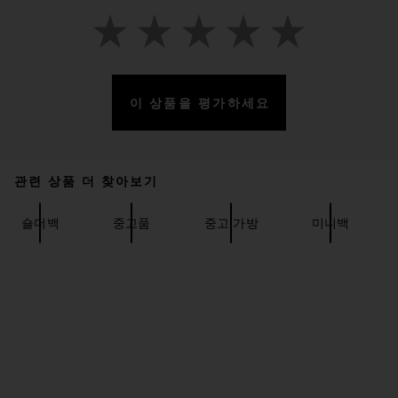
이 상품을 평가하세요
관련 상품 더 찾아보기
FWRD Renew Gucci Horsebit
1955 Shoulder Bag in Multi
숄더백
중고품
중고 가방
미니백
FWRD RENEW
$2,050