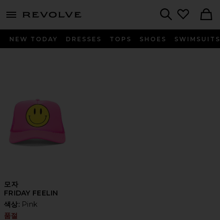
menu - shows more content
Revolve, Apparel & Fashion
Search
NEW TODAY
DRESSES
TOPS
SHOES
SWIMSUIT
모자
FRIDAY FEELIN
색상:
Pink
품절