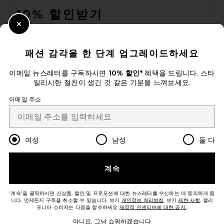
10% 할인받기
Close Modal
이메일을 제출하여 뉴스레터를 구독하실 수 있습니다. 언제든지 수신 거
부 가능합니다.
개인 정보 정책
패션 감각을 한 단계 업그레이드하세요
Email Address
이메일 뉴스레터를 구독하시면
10% 할인*
혜택을 드립니다. 스타
일리시한 절친이 생긴 것 같은 기분을 느껴보세요.
Sign Up
이메일 주소
ko
USD
Change Country Regions Preferences
여성
남성
둘 다
개선에 도움을 주세요!
계속
오늘 방문에 대한 설문 조사를 해주세요
Let's Go!
'계속'을 클릭하시면 신상품, 할인 및 프로모션에 대한 뉴스레터를 수신하는 데 동의하게 됩
니다. 언제든지 구독을 취소할 수 있습니다. 보기
개인정보 처리방침
. 보기
제한 사항
. 캘리
포니아 소비자는 다음을 참조하세요
재정적 인센티브에 대한 공지.
.
고객센터
아니요, 그냥 쇼핑하겠습니다