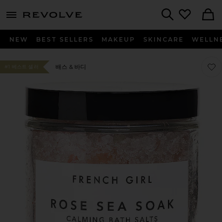
menu - shows more content
Revolve, Apparel & Fashion
Search
NEW
BEST SELLERS
MAKEUP
SKINCARE
WELLN
찜상품
찜상품
배스 & 바디
#1 베스트 셀러