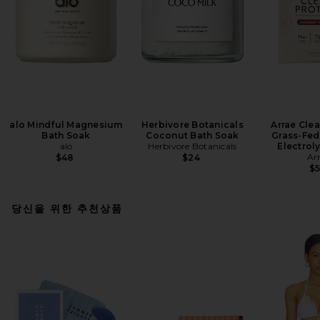
alo Mindful Magnesium
Herbivore Botanicals
Arrae Clea
Bath Soak
Coconut Bath Soak
Grass-Fed
alo
Herbivore Botanicals
Electrol
Ar
$48
$24
$
당신을 위한 추천상품