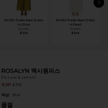
N
EAVES Freda Maxi Dress
EAVES Freda Maxi Dress
in Olive
in Pearl
EAVES
EAVES
$349
$349
ROSALYN 맥시원피스
Fo
bran
For Love & Lemons
$281
$315
Prev
색상:
Blue
품절