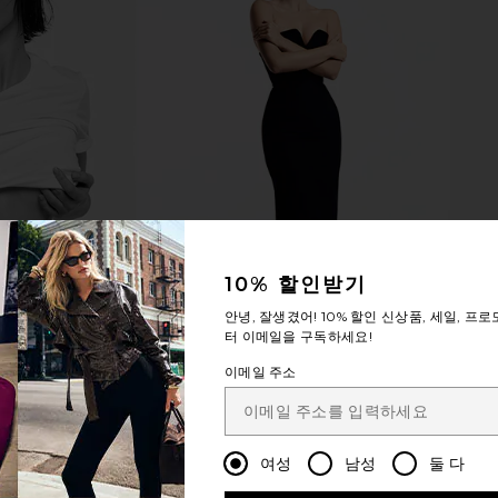
10% 할인받기
안녕, 잘생겼어!
10% 할인
신상품, 세일, 프로
터 이메일을 구독하세요!
이메일 주소
여성
남성
둘 다