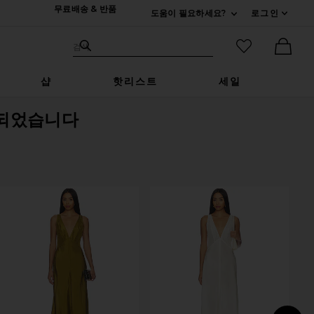
무료배송 & 반품
도움이 필요하세요?
로그인
펼치기 연락처
검색하기
즐겨찾기 아
검색
Ther
샵
핫리스트
세일
되었습니다