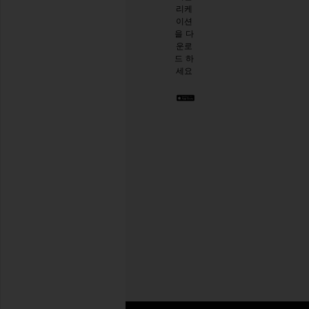
리케
시한
이션
절친
을 다
이 생
운로
긴 것
드 하
같아
세요
요. 언
제든
지 탈
퇴하
실 수
있습
니다.
Privacy Policy
이
메
일
회원가입
주
소