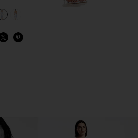
view 1 of 3 ROSALYN 맥시원피스 in Blue
v
S
S
S