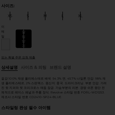
사이즈:
사이
XS
S
M
L
XL
사이즈:
사이즈:
사이즈:
사이즈:
사이즈:
이
메
알
림
일
받
 슬라이드
기
또는 특별 주문 요청 제출
상세설명
사이즈 & 피팅
브랜드 설명
, Cu
겉감:100% 재생 폴리에스테르.배색: 54.3% 면, 45.7% 나일론.안감: 98% 재
생 폴리에스테르, 2% 스판덱스. 원산지: 중국. 드라이크리닝. 부분 안감. 가려
진 뒷 지퍼와 뒷 크리크로스 매듭 잠금. 가슴부분의 리본. 경량 쉬폰 원단 전
체적으로 레이스 패널과 주름 장식. Revolve 스타일 번호 FORL-WD1253.
제조사 스타일 번호 CD2410-SP24-BLUE.
스타일링 완성 필수 아이템