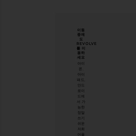
당신
개선
이동
의 스
할 수
중에
타일
있도
도
을 한
록 도
REVOLVE
층 업
와주
를 이
그레
세요
용하
이드
세요
오늘
하세
아이
방문
요
폰,
에 대
아이
이메
한 설
패드,
일 뉴
문 조
안드
스레
사를
로이
터를
해주
드에
구독
세요
서 가
하시
능한
면
설문
정말
10%
시작
쓰기
할인
하기
쉬운
받기
.
저희
스타
어플
일리