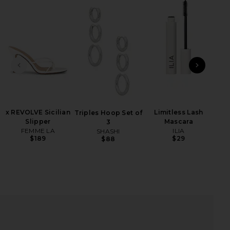
iew 2 of 3 ROSALYN 맥시원피스 in Blue
vie
HARE ROSALYN MAXI DRESS IN BLUE ON FACEBOOK 
HARE ROSALYN MAXI DRESS IN BLUE ON TWITTER (
HARE ROSALYN MAXI DRESS IN BLUE ON PINTEREST 
전 슬라이드
다음 
x REVOLVE Sicilian
Limitless Lash
Triples Hoop Set of
Slipper
Mascara
Hig
3
FEMME LA
ILIA
SHASHI
$189
$29
$88