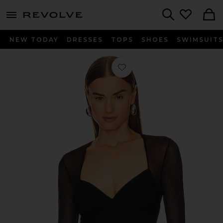
menu - shows more content
Revolve, Apparel & Fashion
Search
NEW TODAY
DRESSES
TOPS
SHOES
SWIMSUIT
찜상품 바디수트