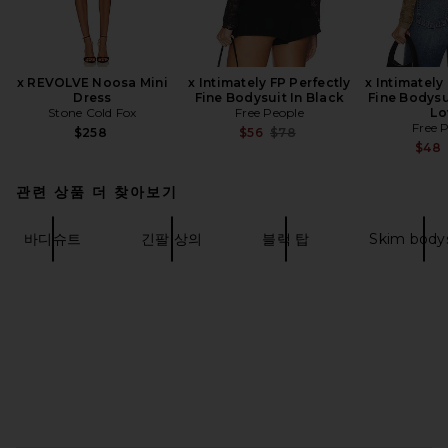
x REVOLVE Noosa Mini
x Intimately FP Perfectly
x Intimately
Dress
Fine Bodysuit In Black
Fine Bodysu
Stone Cold Fox
Free People
Lo
Free 
Previous price:
$258
$56
$78
$48
관련 상품 더 찾아보기
바디슈트
긴팔 상의
블랙 탑
Skim bodys
FOOTER