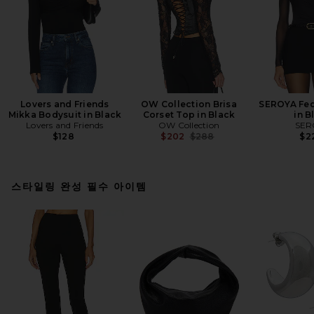
Lovers and Friends
OW Collection Brisa
SEROYA Fed
Mikka Bodysuit in Black
Corset Top in Black
in B
Lovers and Friends
OW Collection
SER
Previous price:
$128
$202
$288
$2
스타일링 완성 필수 아이템