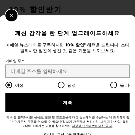
10% 할인받기
Close Modal
이메일을 제출하여 뉴스레터를 구독하실 수 있습니다. 언제든지 수신 거
부 가능합니다.
개인 정보 정책
패션 감각을 한 단계 업그레이드하세요
Email Address
이메일 뉴스레터를 구독하시면
10% 할인*
혜택을 드립니다. 스타
일리시한 절친이 생긴 것 같은 기분을 느껴보세요.
Sign Up
이메일 주소
ko
USD
Change Country Regions Preferences
여성
남성
둘 다
개선에 도움을 주세요!
계속
오늘 방문에 대한 설문 조사를 해주세요
Let's Go!
'계속'을 클릭하시면 신상품, 할인 및 프로모션에 대한 뉴스레터를 수신하는 데 동의하게 됩
니다. 언제든지 구독을 취소할 수 있습니다. 보기
개인정보 처리방침
. 보기
제한 사항
. 캘리
포니아 소비자는 다음을 참조하세요
재정적 인센티브에 대한 공지.
.
고객센터
아니요, 그냥 쇼핑하겠습니다