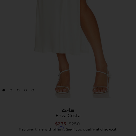
스커트
Enza Costa
Previous price:
$235
$250
Affirm
Pay over time with
. See if you qualify at checkout.