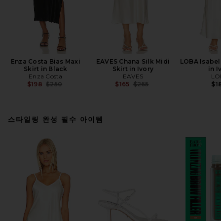
Enza Costa Bias Maxi
EAVES Chana Silk Midi
LOBA Isabell
Skirt in Black
Skirt in Ivory
in I
Enza Costa
EAVES
LO
Previous price:
Previous price:
$198
$250
$165
$265
$1
스타일링 완성 필수 아이템