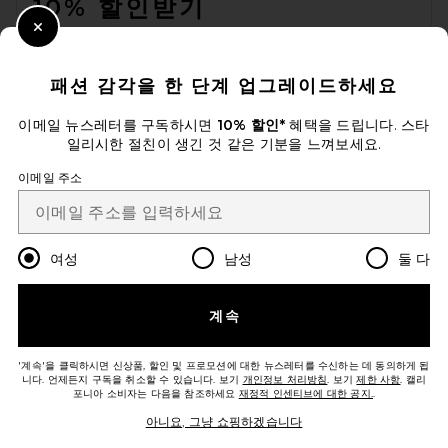
10% 할인받기
Close Modal
이메일을 제출하여 뉴스레터를 구독하실 수 있습니다. 언제든지 수신 거
부 가능합니다.
개인 정보 정책
패션 감각을 한 단계 업그레이드하세요
Email Address
이메일 뉴스레터를 구독하시면
10% 할인*
혜택을 드립니다. 스타
일리시한 절친이 생긴 것 같은 기분을 느껴보세요.
Sign Up
이메일 주소
ko
USD
Change Country Regions Preferences
여성
남성
둘 다
개선에 도움을 주세요!
계속
오늘 방문에 대한 설문 조사를 해주세요
Let's Go!
'계속'을 클릭하시면 신상품, 할인 및 프로모션에 대한 뉴스레터를 수신하는 데 동의하게 됩
니다. 언제든지 구독을 취소할 수 있습니다. 보기
개인정보 처리방침
. 보기
제한 사항
. 캘리
포니아 소비자는 다음을 참조하세요
재정적 인센티브에 대한 공지.
.
고객센터
아니요, 그냥 쇼핑하겠습니다