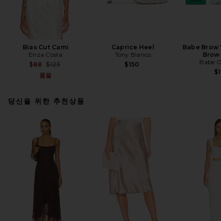
Bias Cut Cami
Caprice Heel
Babe Brow 
Enza Costa
Tony Bianco
Brow 
Babe O
Previous price:
$88
$125
$150
$1
품절
당신을 위한 추천상품