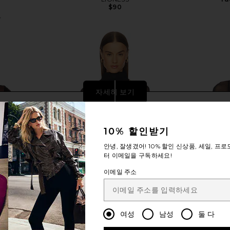
$90
5
Previous price:
자세히 보기
10% 할인받기
안녕, 잘생겼어!
10% 할인
신상품, 세일, 프로
터 이메일을 구독하세요!
이메일 주소
여성
남성
둘 다
Mesh Top in
NBD Valentina Bodysuit in Black
Mimchik E