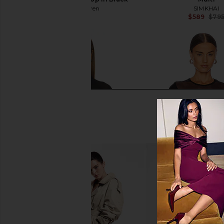
Michael Lauren
SIMKHAI
$97
$589
$79
Nookie Saint Bodysuit in Black
Michael Lauren Oslo 