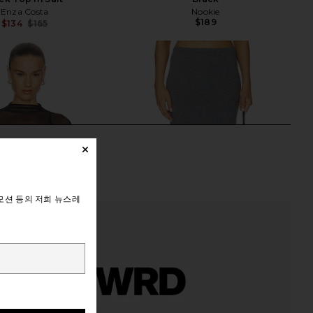
Enza Costa
Nookie
$189
$134
$165
Previous price:
모션 등의 저희 뉴스레
lle Mesh Bodysuit in
L'Academie Torrey Maxi Skirt in