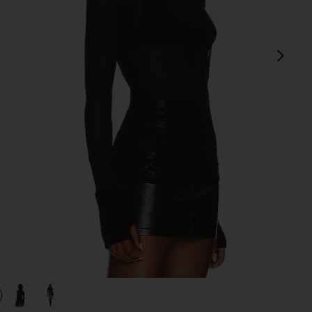
다음
view 1 of 4 탑 in Black
v