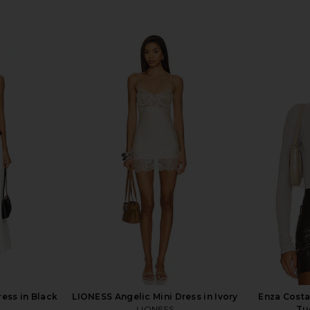
ess in Black
LIONESS Angelic Mini Dress in Ivory
Enza Costa
LIONESS
Tu