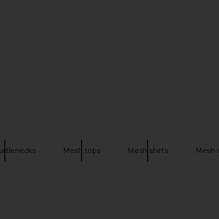
e Short in
EAVES Alexander Sheer Turtleneck
Mariandr
rown
Sweater in Black
Bod
ldi
EAVES
Mar
$165
urtlenecks
Mesh tops
Mesh shirts
Mesh 