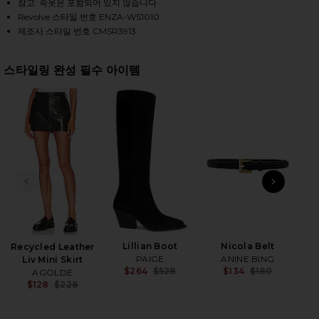
참고: 속옷은 포함되어 있지 않습니다
Revolve 스타일 번호 ENZA-WS1010
제조사 스타일 번호 CMSR3913
HARE MESH CUFFED TURTLENECK IN BLACK ON FACE
HARE MESH CUFFED TURTLENECK IN BLACK ON TWIT
HARE MESH CUFFED TURTLENECK IN BLACK ON PINT
스타일링 완성 필수 아이템
전 슬라이드
다음 
Lillian Boot
Nicola Belt
Day
Recycled Leather
PAIGE
ANINE BING
Liv Mini Skirt
$264
$528
$134
$180
AGOLDE
Previous price:
Previ
$128
$228
Previous price: