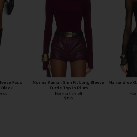
tch Lucy Top
Enza Costa Knit Turtleneck Tunic
Amanda Upri
Dress in Bitter Brown
Faux Lea
Enza Costa
Ama
$245
Previous price:
 Reese Faux
Norma Kamali Slim Fit Long Sleeve
Mariandree Ga
n Black
Turtle Top in Plum
ends
Norma Kamali
Mar
$195