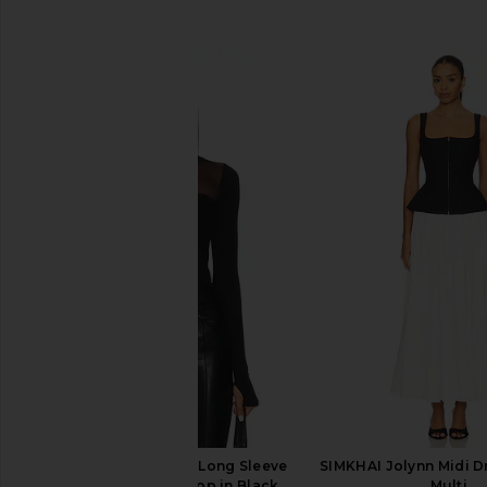
비슷한 상품
Michael Lauren Rem Long Sleeve
SIMKHAI Jolynn Midi Dr
Fitted Turtleneck Top in Black
Multi