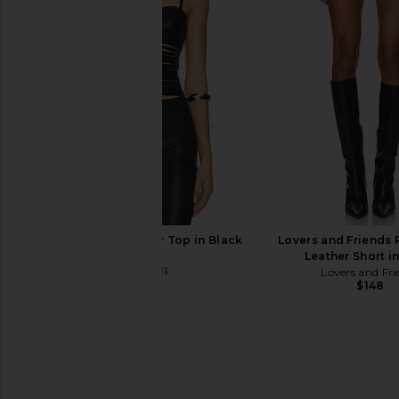
Commando Ballet Body Turtleneck
Cinq a Sept Super Stre
Bodysuit in Black
in Black
Commando
Cinq a Sept
$138
$86
$295
NIIHAI Leather Lazer Top in Black
Lovers and Friends
NIIHAI
Leather Short i
$96
$121
Lovers and Fri
Previous price:
$148