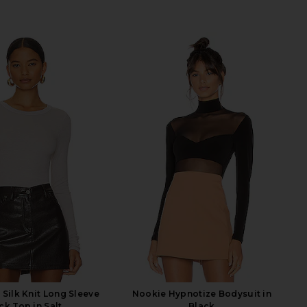
 Silk Knit Long Sleeve
Nookie Hypnotize Bodysuit in
ck Top in Salt
Black