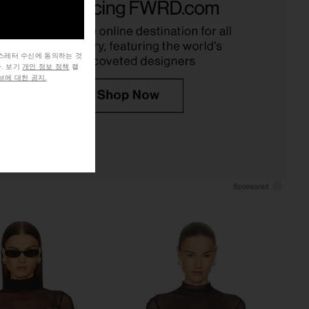
Black
Charcoal Grey
Mimchik
L'Academie
$215
$140
$199
Previ
뉴스레터 수신에 동의하는 것
. 보기
개인 정보 정책
캘
에 대한 공지.