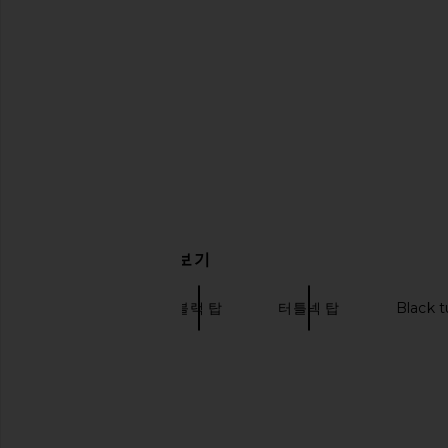
V. Chapman Lily Dress in Pink
Karina Grimaldi Mari
Parfait
Chocolate B
V. Chapman
Karina Grima
$365
$202
관련 상품 더 찾아보기
긴팔 상의
블랙 탑
터틀넥 탑
Black t