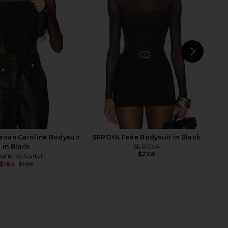
chard X Revolve Kelso
Enza Costa Sweater Knit Long
ther Shorts in Black
Sleeve Turtleneck in Black
nda Uprichard
Enza Costa
$195
$104
$172
Previous price:
NEXT
itan Caroline Bodysuit
SEROYA Fede Bodysuit in Black
in Black
SEROYA
$228
iandree Gaitan
$164
$195
Previous price: