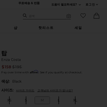
무료배송 & 반품
도움이 필요하세요?
로그인
펼치기 연락처
검색하기
즐겨찾기 아
검색
비주얼 서치
Ther
샵
핫리스트
세일
탑
En
bran
Enza Costa
$158
$195
Prev
Affirm
Pay over time with
. See if you qualify at checkout.
색상:
Black
Plea
사이즈:
사이즈 가이드
고객님의 사이즈가 없나요?
XS
S
M
L
XL
Size:
Size:
Size:
Size:
Size: