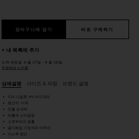
 슬라이드
+ 내 목록에 추가
도착 예정일: 8 월 07일 - 8 월 08일
무료배송 & 반품
상세설명
사이즈 & 피팅
브랜드 설명
, Cu
92% 나일론, 8% 라이크라
원산지: 미국
찬물 손세탁
터틀넥 스타일링
소맷부리의 썸홀
iew 2 of 4 탑 in Black
view
골지짜임 가장자리 마무리
시스루 원단