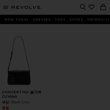
menu - shows more content
Revolve, Apparel & Fashion
Search
NEW TODAY
DRESSES
TOPS
SHOES
SWIMSUIT
CONCERTINA 숄더백
CUYANA
색상:
Black Croc
품절