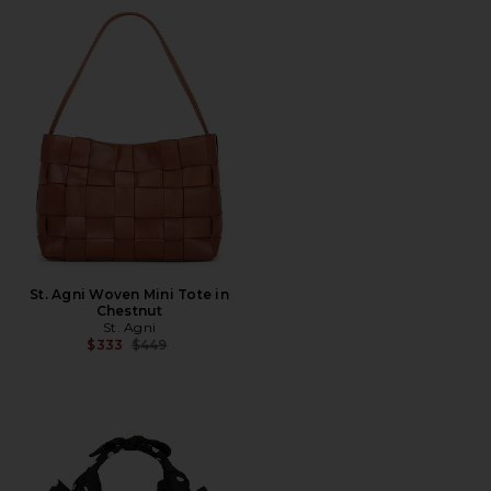
St. Agni Woven Mini Tote in
Chestnut
St. Agni
전 가격:
$333
$449