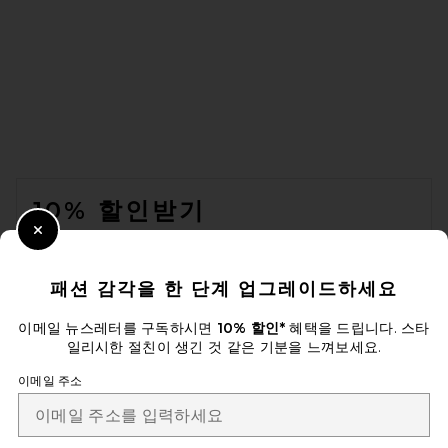
Bag in Copper
Marc Jacobs
전 가격:
$506
$595
FOOTER
10% 할인받기
Close Modal
이메일을 제출하여 뉴스레터를 구독하실 수 있습니다. 언제든지 수신 거
부 가능합니다.
개인 정보 정책
패션 감각을 한 단계 업그레이드하세요
Email Address
이메일 뉴스레터를 구독하시면
10% 할인*
혜택을 드립니다. 스타
일리시한 절친이 생긴 것 같은 기분을 느껴보세요.
Sign Up
이메일 주소
SIMKHAI Logan Crossbody
Bag in Black
SIMKHAI
전 가격:
$352
$595
ko
USD
Change Country Regions Preferences