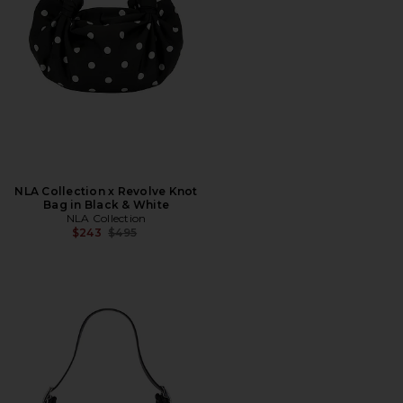
NLA Collection x Revolve Knot
Bag in Black & White
NLA Collection
전 가격:
$243
$495