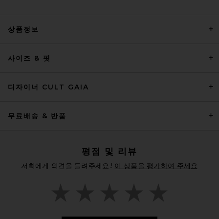
상품정보
AEXAE x REVOLVE Linen
Balloon Short in Lavender
사이즈 & 핏
AEXAE
전 가격:
$153
$180
디자이너 CULT GAIA
무료배송 & 반품
평점 및 리뷰
저희에게 의견을 들려주세요.!
이 상품을 평가하여 주세요