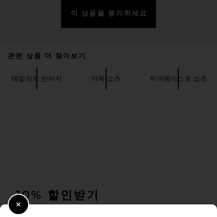
이 상품을 평가하세요
ZUT Kyoto Shorts in Butter
Suede
ZUT
전 가격:
$392
$490
관련 상품 더 찾아보기
테일러드 반바지
가죽 쇼츠
하이웨이스트 쇼츠
FOOTER
10% 할인받기
THE ATTICO Zebra Mini Short
Close Modal
이메일을 제출하여 뉴스레터를 구독하실 수 있습니다. 언제든지 수신 거