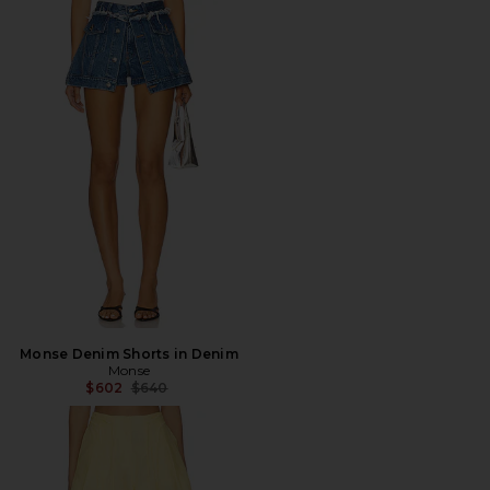
Monse Denim Shorts in Denim
Monse
전 가격:
$602
$640