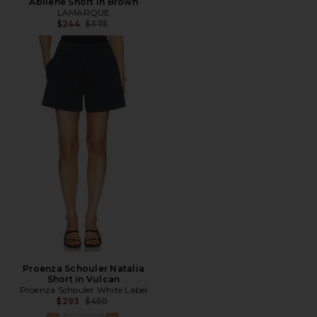
Abilene Short in Brown
LAMARQUE
전 가격:
$244
$375
Proenza Schouler Natalia
Short in Vulcan
Proenza Schouler White Label
전 가격:
$293
$450