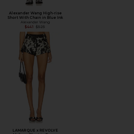
Alexander Wang High-rise
Short With Chain in Blue Ink
Alexander Wang
전 가격:
$441
$525
LAMARQUE x REVOLVE