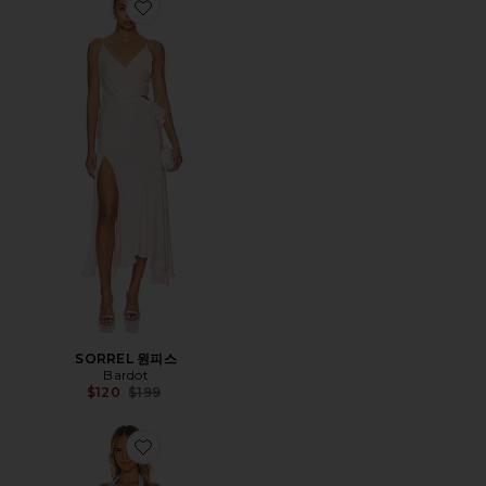
Favorite SORREL 원피스
SORREL 원피스
Bardot
Previous price:
$120
$199
Favorite SWEETHEART 가운