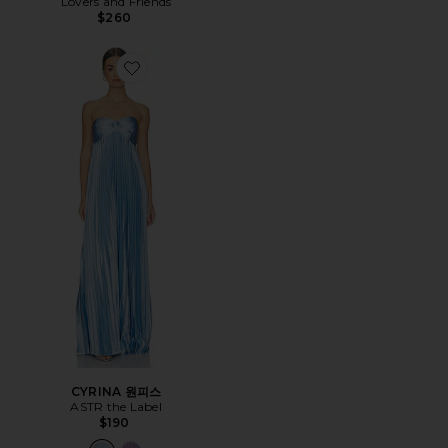
Lovers and Friends
$260
Favorite CYRINA 원피스
CYRINA 원피스
ASTR the Label
$190