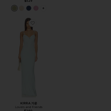
$529
PLUS ICON TO SEE MORE OPTIONS 
Favorite KIRRA 가운
KIRRA 가운
Lovers and Friends
$260