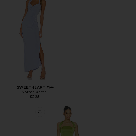
SWEETHEART 가운
Norma Kamali
$225
Favorite CYNTHIA 원피스