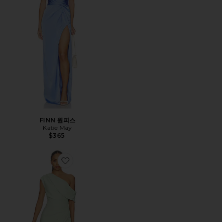
FINN 원피스
Katie May
$365
Favorite ISADORA 가운