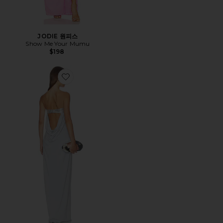
JODIE 원피스
Show Me Your Mumu
$198
Favorite ASHA 원피스