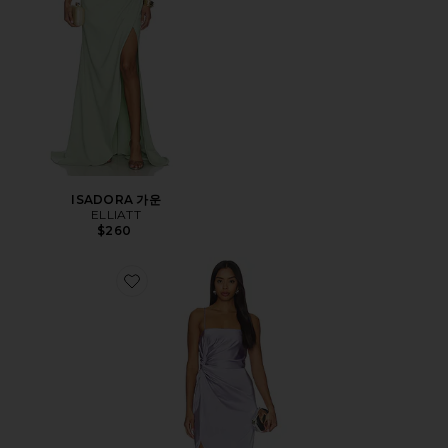
ISADORA 가운
ELLIATT
$260
Favorite JEAN 원피스