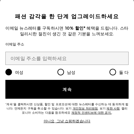
CLOSE MODAL
패션 감각을 한 단계 업그레이드하세요
이메일 뉴스레터를 구독하시면
10% 할인*
혜택을 드립니다. 스타
일리시한 절친이 생긴 것 같은 기분을 느껴보세요.
이메일 주소
크로스 홀터 피쉬테일 가운
Norma Kamali
$395
여성
남성
둘 다
Favorite GEORGIA 맥시원피스
계속
'계속'을 클릭하시면 신상품, 할인 및 프로모션에 대한 뉴스레터를 수신하는 데 동의하게 됩
니다. 언제든지 구독을 취소할 수 있습니다. 보기
개인정보 처리방침
. 보기
제한 사항
. 캘리
포니아 소비자는 다음을 참조하세요
재정적 인센티브에 대한 공지.
.
아니요, 그냥 쇼핑하겠습니다