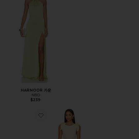
HARNOOR 가운
NBD
$239
Favorite CORNELIA 원피스