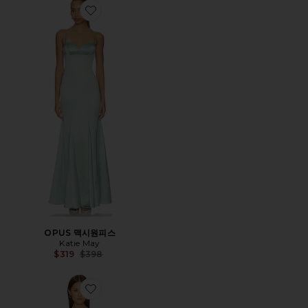
Favorite OPUS 맥시원피스
OPUS 맥시원피스
Katie May
Previous price:
$319
$398
Favorite BIARRITZ 가운