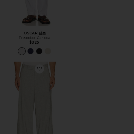
OSCAR 팬츠
Frescobol Carioca
$325
Favorite 바지