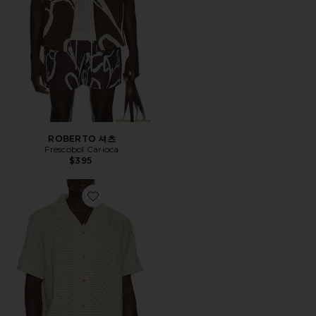
ROBERTO 셔츠
Frescobol Carioca
$395
Favorite DOBBY 셔츠