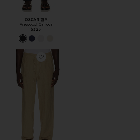
OSCAR 팬츠
Frescobol Carioca
$325
Favorite 팬츠