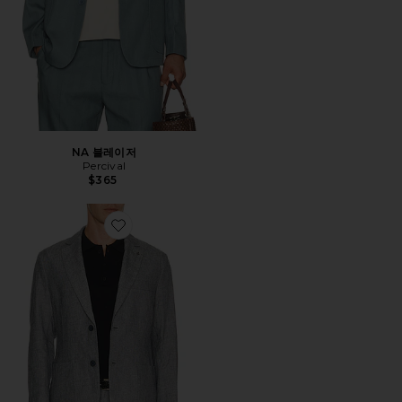
NA 블레이저
Percival
$365
Favorite 자켓