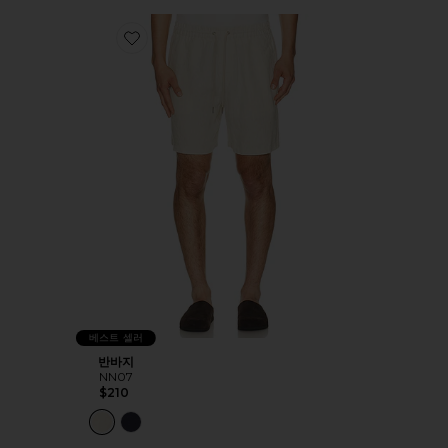
Favorite 반바지
베스트 셀러
반바지
NN07
$210