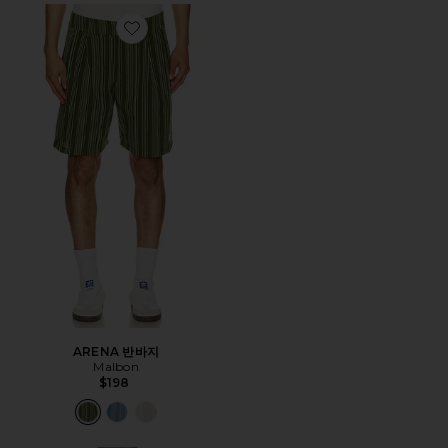
Favorite ARENA 반바지
ARENA 반바지
Malbon
$198