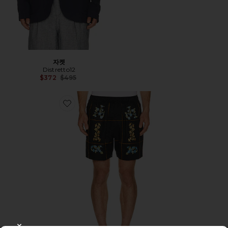
자켓
Distretto12
Previous price:
$372
$495
Favorite AGUA BENDITA 쇼츠