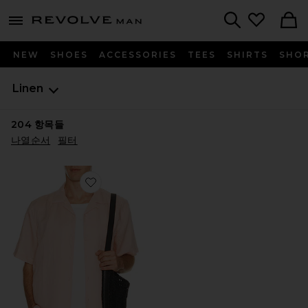
Revolve
menu - shows more content
Search
NEW
SHOES
ACCESSORIES
TEES
SHIRTS
SHO
Linen
204
항목들
나열순서
필터
Favorite NA 셔츠