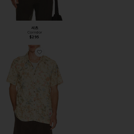
셔츠
Corridor
$295
Favorite AGUA BENDITA 셔츠