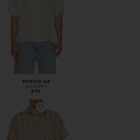
BREEZER 셔츠
ALLSAINTS
$199
Favorite NA 셔츠