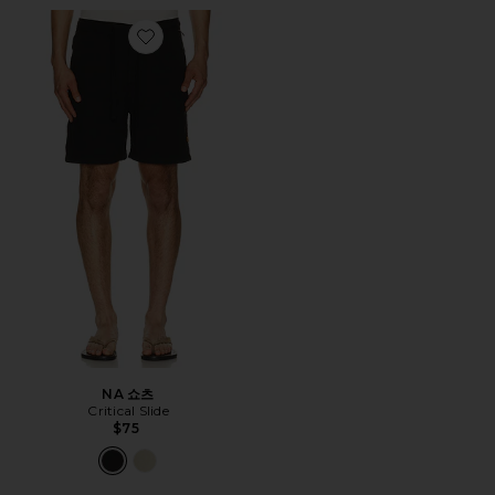
Favorite NA 쇼츠
NA 쇼츠
Critical Slide
$75