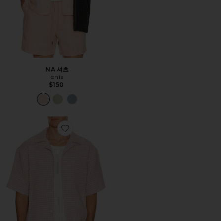
NA 셔츠
onia
$150
Favorite DANNI 셔츠