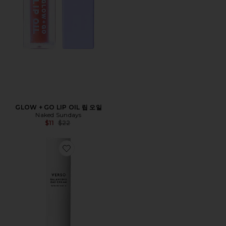
GLOW + GO LIP OIL 립 오일
Naked Sundays
Previous price:
$11
$22
Favorite DAY CREAM 모이쳐라이져 SPF 15