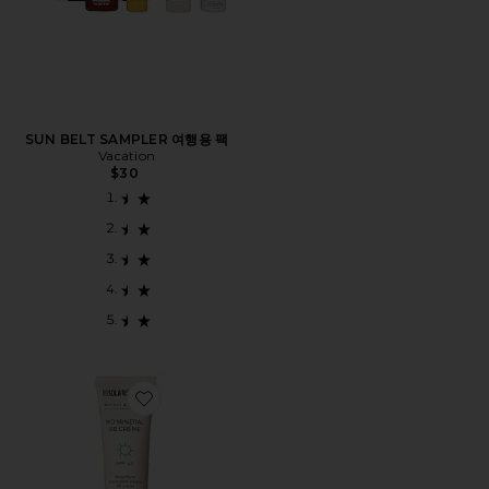
SUN BELT SAMPLER 여행용 팩
Vacation
$30
Favorite MD MINERAL BB CREME SPF 50 BB 크림과 S