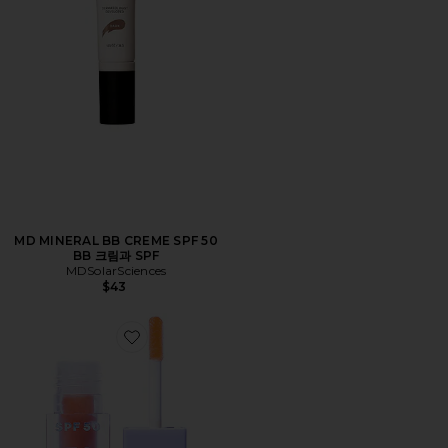
MD MINERAL BB CREME SPF 50
BB 크림과 SPF
MDSolarSciences
$43
Favorite GLOW + GO LIP OIL 립 오일