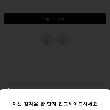
Shop All Swim
page
of 1, currently selected
1
FOOTER
10% 할인받기
CLOSE MODAL
이메일을 제출하여 뉴스레터를 구독하실 수 있습니다. 언제든지 수신 거
패션 감각을 한 단계 업그레이드하세요
부 가능합니다.
개인 정보 정책