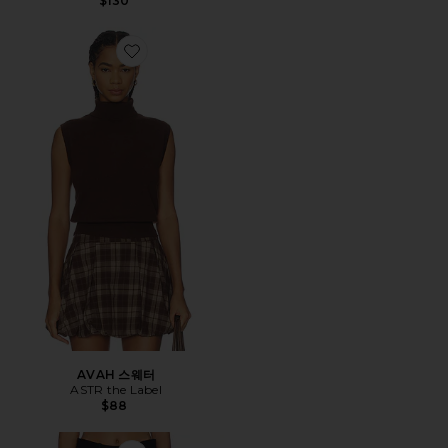
$130
Favorite AVAH 스웨터
AVAH 스웨터
ASTR the Label
$88