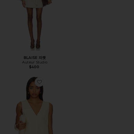
BLAISE 자켓
Auteur Studio
$400
Favorite LEO 조끼