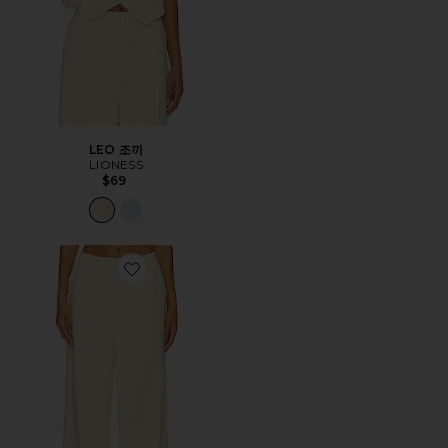
LEO 조끼
LIONESS
$69
Favorite LEO 팬츠