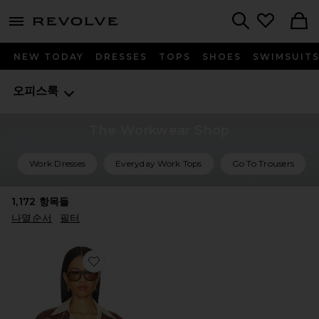
menu - shows more content
Revolve, Apparel & Fashion
Search
NEW TODAY
DRESSES
TOPS
SHOES
SWIMSUIT
오피스룩
The Workwear Shop
Work Dresses
Everyday Work Tops
Go To Trousers
1,172
항목들
나열순서
필터
Favorite 딘 더블 브레스트 블레이저