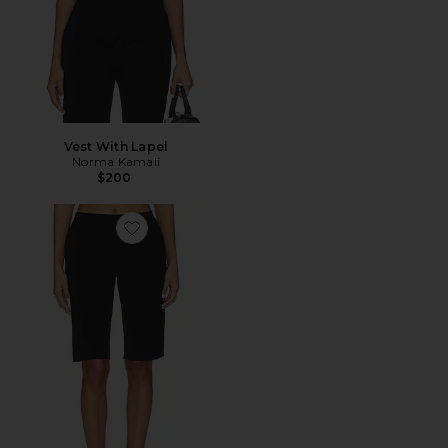
Vest With Lapel
Norma Kamali
$200
Favorite 플랫 프론트 버뮤다 쇼츠