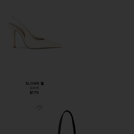
SLOAN 힐
RAYE
$179
Favorite 토트