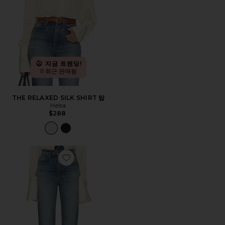
지금 트렌딩!
11 최근 판매됨
THE RELAXED SILK SHIRT 탑
Helsa
$288
Favorite THE 1950S JEAN 진