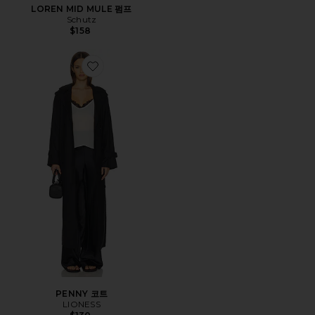
LOREN MID MULE 펌프
Schutz
$158
Favorite PENNY 코트
PENNY 코트
LIONESS