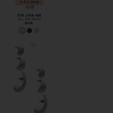
16 최근 판매됨
ZOE 스커트 세트
ALL THE WAYS
$108
Favorite 후프 세트