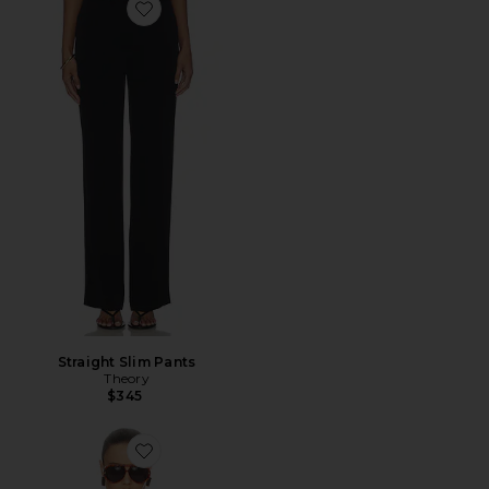
Favorite Straight Slim Pants
Straight Slim Pants
Theory
$345
Favorite STRIPE 탑