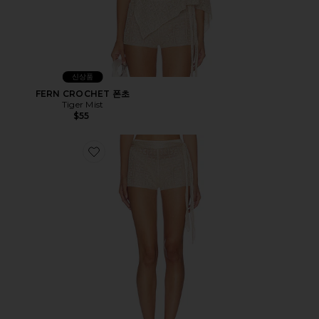
신상품
FERN CROCHET 폰초
Tiger Mist
$55
Favorite FERN CROCHET 반바지