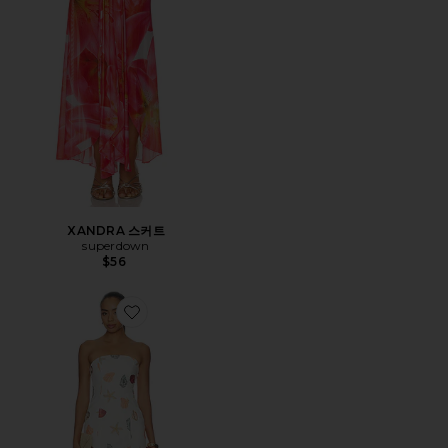
XANDRA 스커트
superdown
$56
Favorite ALLEGRA 원피스