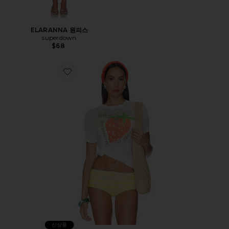
ELARANNA 원피스
superdown
$68
Favorite THE BEATLES STRAWBERRY FIELDS 티셔츠
신상품