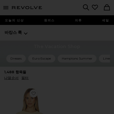
menu - shows more content
Revolve, Apparel & Fashion
Search
오늘의 신상
원피스
의류
세일
바캉스 룩
The Vacation Shop
Dresses
Euro Escape
Hamptons Summer
Linen 
1,488
항목들
나열순서
필터
Favorite BEST COAST 티셔츠