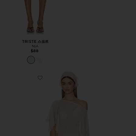
TRISTE 스코트
NIA
$88
Favorite FERN CROCHET 폰초