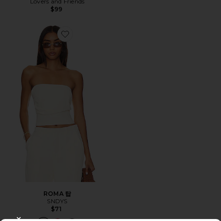
Lovers and Friends
$99
Favorite ROMA 탑
ROMA 탑
SNDYS
$71