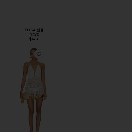
ELISA 샌들
RAYE
$148
Favorite ELARANNA 원피스