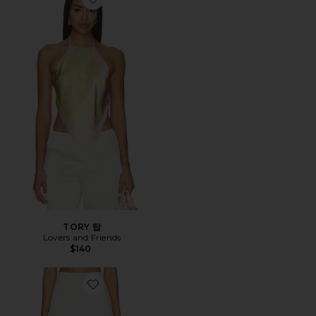
Favorite TORY 탑
TORY 탑
Lovers and Friends
$140
Favorite CINDY 팬츠