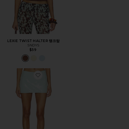
LEXIE TWIST HALTER 탱크탑
SNDYS
$59
Favorite TRISTE 스코트