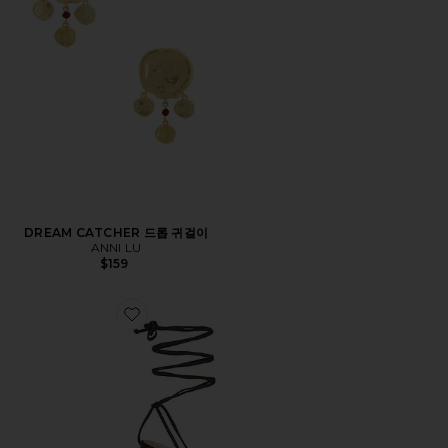
DREAM CATCHER 드롭 귀걸이
ANNI LU
$159
Favorite NAYLA 샌들