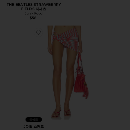
THE BEATLES STRAWBERRY
FIELDS 티셔츠
Junk Food
$58
Favorite JOIE 스커트
신상품
JOIE 스커트