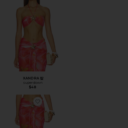
XANDRA 탑
superdown
$48
Favorite XANDRA 스커트