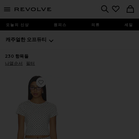
menu - shows more content
Revolve, Apparel & Fashion
Search
오늘의 신상
원피스
의류
세일
캐주얼한 오프듀티
230
항목들
나열순서
필터
Favorite TOMMY 티셔츠