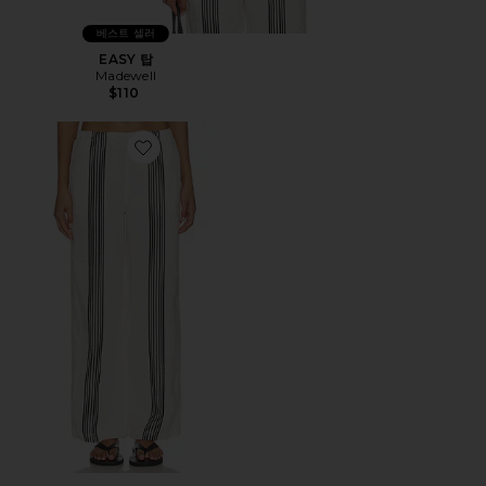
베스트 셀러
EASY 탑
Madewell
$110
Favorite 바지