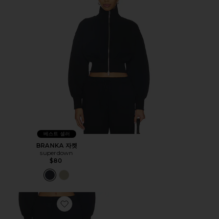
베스트 셀러
BRANKA 자켓
superdown
$80
Favorite BRANKA 팬츠