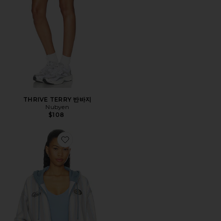
THRIVE TERRY 반바지
Nubyen
$108
Favorite FEMME 지퍼업 후디