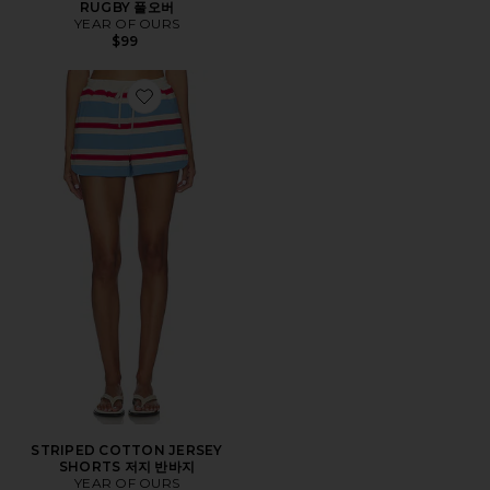
RUGBY 풀오버
YEAR OF OURS
$99
Favorite STRIPED COTTON JERSEY SHORTS 저지 반
STRIPED COTTON JERSEY
SHORTS 저지 반바지
YEAR OF OURS