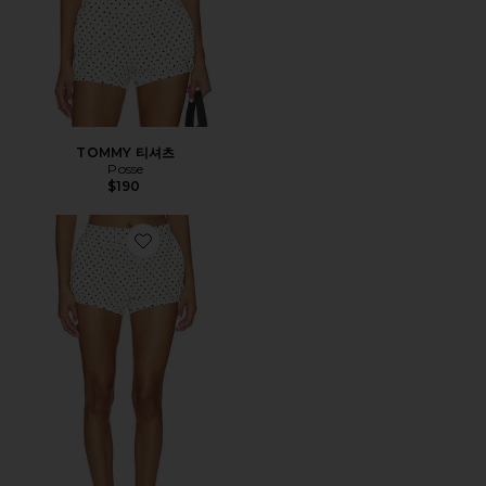
TOMMY 티셔츠
Posse
$190
Favorite TOMMY 반바지