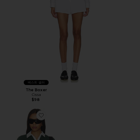
베스트 셀러
The Boxer
Cissa
$98
Favorite THRIVE 반팔 폴로 셔츠