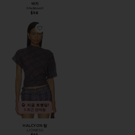
바지
Madewell
$98
Favorite HALCYON 탑
지금 트렌딩!
5 최근 판매됨
HALCYON 탑
LIONESS
$65