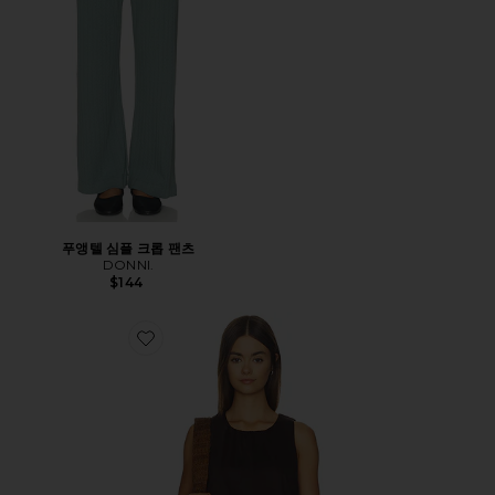
푸앵텔 심플 크롭 팬츠
DONNI.
$144
Favorite RETREAT 버블 탱크탑