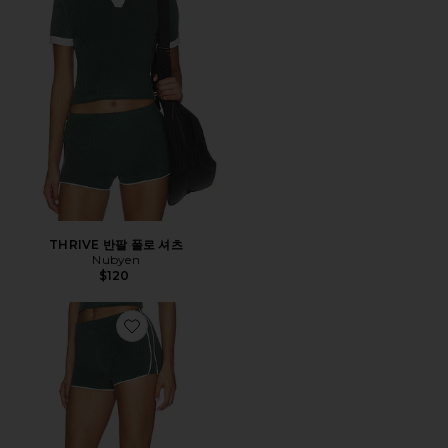
THRIVE 반팔 폴로 셔츠
Nubyen
$120
Favorite THRIVE TERRY 반바지