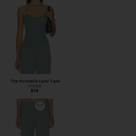
The Pointelle Cami Tank
DONNI.
$98
Favorite 푸앵텔 심플 크롭 팬츠