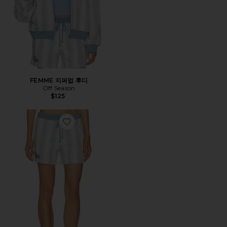
FEMME 지퍼업 후디
Off Season
$125
Favorite FEMME 반바지