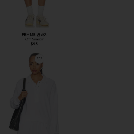
FEMME 반바지
Off Season
$95
Favorite KYSON 드롭 숄더 크롭 폴로 셔츠