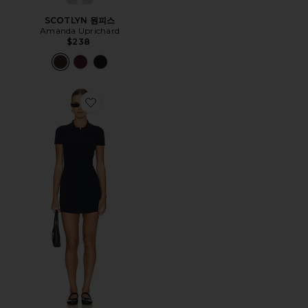
SCOTLYN 원피스
Amanda Uprichard
$238
Favorite YLENIA 원피스