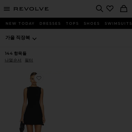
menu - shows more content
Revolve, Apparel & Fashion
Search
NEW TODAY
DRESSES
TOPS
SHOES
SWIMSUIT
가을 직장복
144
항목들
나열순서
필터
Favorite MILLIE 원피스