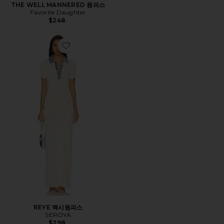
THE WELL MANNERED 원피스
Favorite Daughter
$248
Favorite REYE 맥시원피스
REYE 맥시원피스
SEROYA
$298