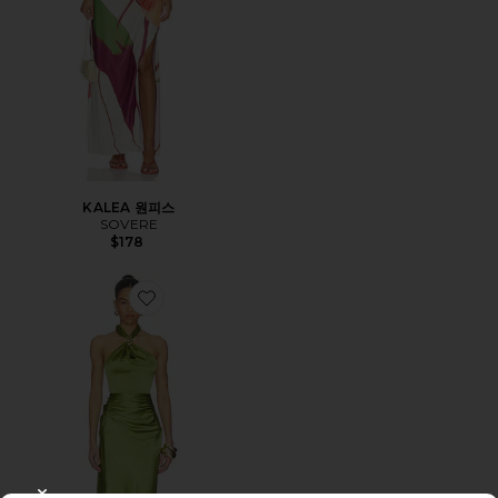
KALEA 원피스
SOVERE
$178
Favorite IZAREN 원피스