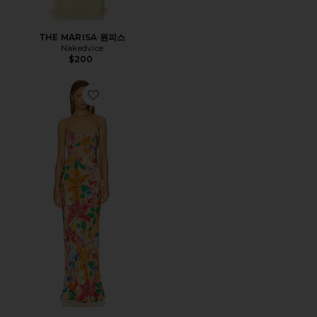
THE MARISA 원피스
Nakedvice
$200
Favorite JANEIRO 맥시원피스