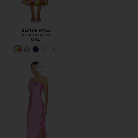
BLYTHE 원피스
ASTR the Label
$164
PLUS ICON TO SEE MORE OPTIONS 
Favorite KYLAH 원피스