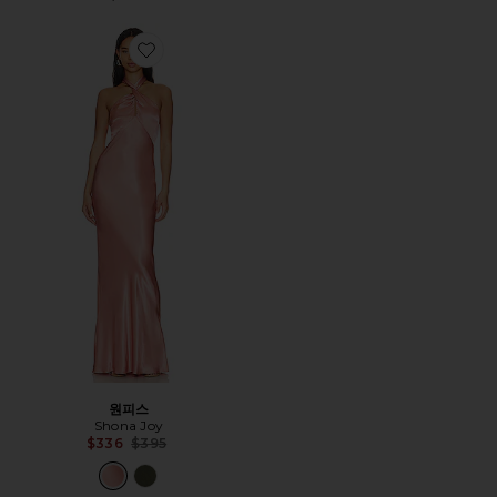
Favorite 원피스
원피스
Shona Joy
Previous price:
$336
$395