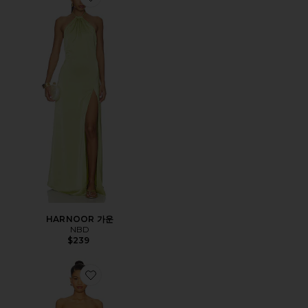
Favorite HARNOOR 가운
HARNOOR 가운
NBD
$239
Favorite KLEO 맥시원피스