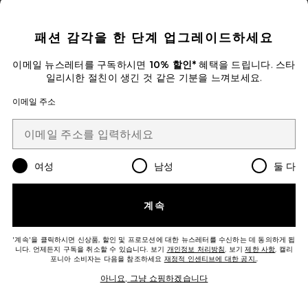
CLOSE MODAL
패션 감각을 한 단계 업그레이드하세요
이메일 뉴스레터를 구독하시면
10% 할인*
혜택을 드립니다. 스타
일리시한 절친이 생긴 것 같은 기분을 느껴보세요.
IZAREN 원피스
이메일 주소
Veronica Beard
$848
Favorite ADELYN 원피스
여성
남성
둘 다
계속
'계속'을 클릭하시면 신상품, 할인 및 프로모션에 대한 뉴스레터를 수신하는 데 동의하게 됩
니다. 언제든지 구독을 취소할 수 있습니다. 보기
개인정보 처리방침
. 보기
제한 사항
. 캘리
포니아 소비자는 다음을 참조하세요
재정적 인센티브에 대한 공지.
.
아니요, 그냥 쇼핑하겠습니다