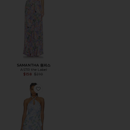
SAMANTHA 원피스
ASTR the Label
Previous price:
$158
$210
Favorite BETHINA 원피스