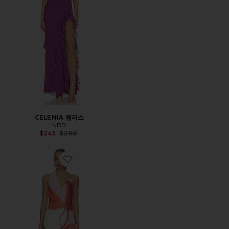
CELENIA 원피스
NBD
Previous price:
$245
$288
Favorite KALEA 원피스