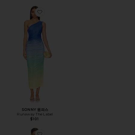
Favorite SONNY 원피스
SONNY 원피스
Runaway The Label
$101