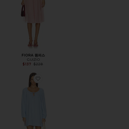
FIORA 원피스
GUIZIO
Previous price:
$137
$228
Favorite LINEN BLEND 미니 원피스