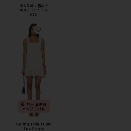
KINDALL 원피스
MORE TO COME
$72
Favorite Spring Tide Tunic
지금 트렌딩!
8 최근 판매됨
Spring Tide Tunic
Free People