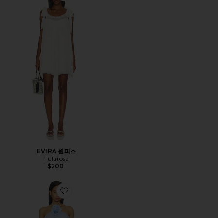
EVIRA 원피스
Tularosa
$200
Favorite ROSE DETAIL HALTER 원피스