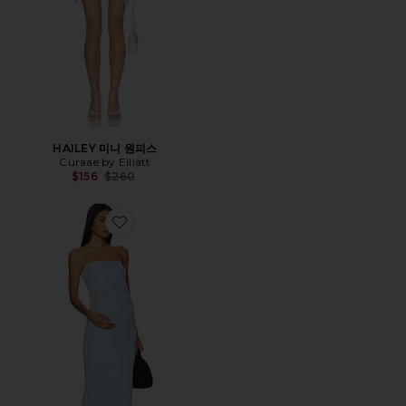
HAILEY 미니 원피스
Curaae by Elliatt
Previous price:
$156
$260
Favorite THE ZOE 미디 원피스