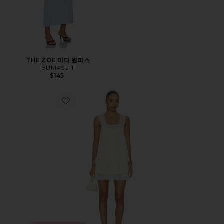
THE ZOE 미디 원피스
BUMPSUIT
$145
Favorite FOREVER YOURS 원피스