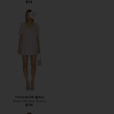
$98
Favorite TOULOUSE 원피스
TOULOUSE 원피스
Show Me Your Mumu
$178