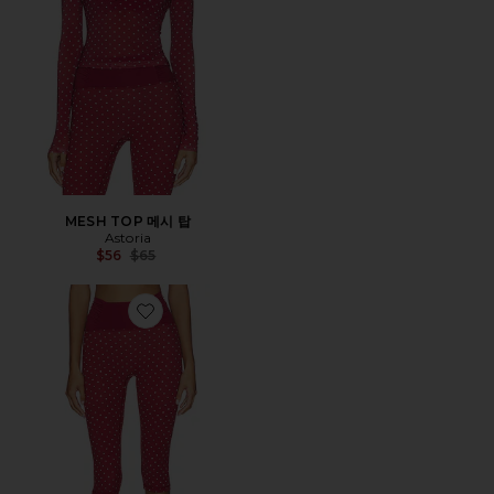
MESH TOP 메시 탑
Astoria
Previous price:
$56
$65
Favorite CAPRI LEGGING 카프리 레깅스