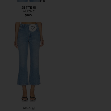
JETTE 탑
ALIGNE
$165
Favorite KICK 진
KICK 진