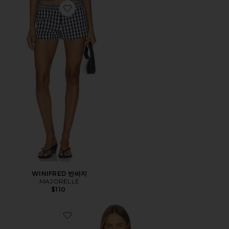
Favorite WINIFRED 반바지
WINIFRED 반바지
MAJORELLE
$110
Favorite VESPERA 탑