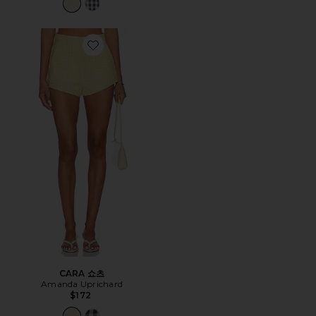
Favorite CARA 쇼츠
CARA 쇼츠
Amanda Uprichard
$172