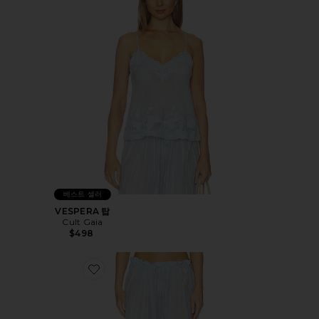
베스트 셀러
VESPERA 탑
Cult Gaia
$498
Favorite ESMERAY 반바지