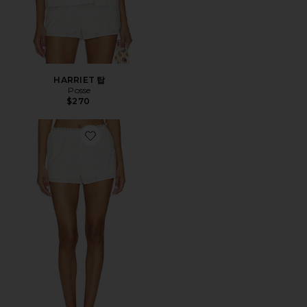
HARRIET 탑
Posse
$270
Favorite HARRIET 반바지