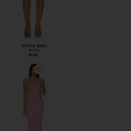
SASKIA 반바지
AFRM
$108
Favorite WISH YOU WERE HERE 세트