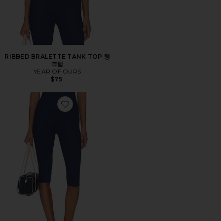
RIBBED BRALETTE TANK TOP 탱
크탑
YEAR OF OURS
$75
Favorite RIBBED CAPRI 크롭 레깅스