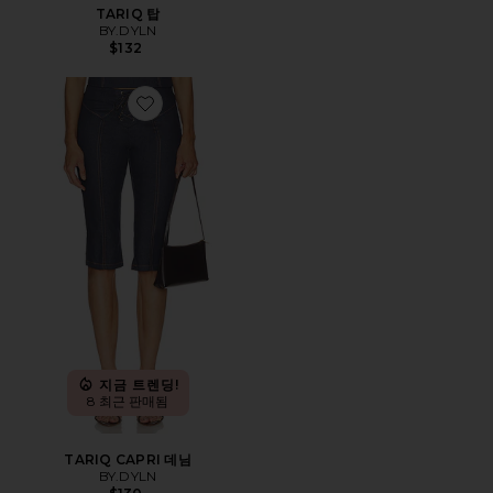
TARIQ 탑
BY.DYLN
$132
Favorite TARIQ CAPRI 데님
지금 트렌딩!
8 최근 판매됨
TARIQ CAPRI 데님
BY.DYLN