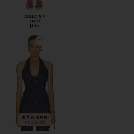
CALLA 팬츠
AFRM
$108
Favorite TARIQ 탑
지금 트렌딩!
8 최근 판매됨