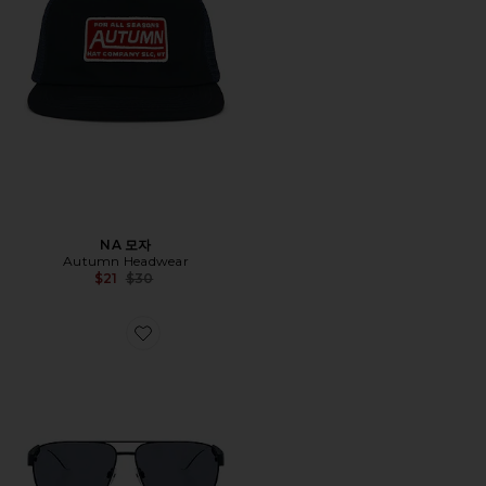
NA 모자
Autumn Headwear
Previous price:
$21
$30
Favorite 선글라스