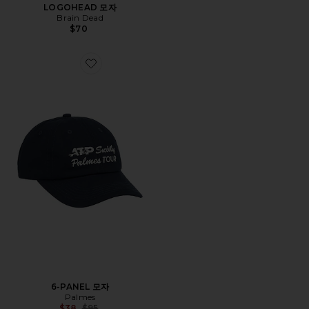
LOGOHEAD 모자
Brain Dead
$70
Favorite 6-PANEL 모자
6-PANEL 모자
Palmes
Previous price:
$38
$95