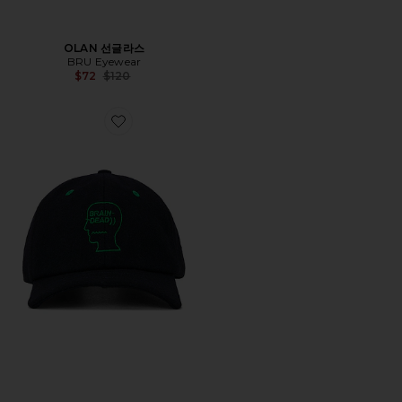
OLAN 선글라스
BRU Eyewear
Previous price:
$72
$120
Favorite LOGOHEAD 모자