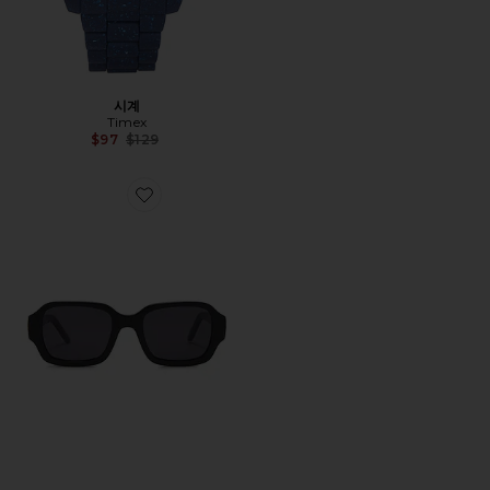
시계
Timex
Previous price:
$97
$129
Favorite OLAN 선글라스