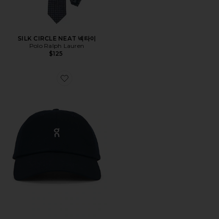
SILK CIRCLE NEAT 넥타이
Polo Ralph Lauren
$125
Favorite ALL DAY 모자