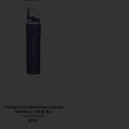
Favorite THERAFACE DEPUFFING WAND 테라페이스
THERAFACE DEPUFFING WAND
테라페이스 디퍼핑 완드
THERABODY
$170