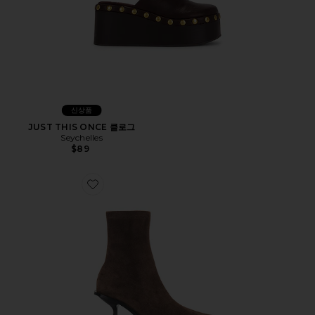
신상품
JUST THIS ONCE 클로그
Seychelles
$89
Favorite THEA 부츠