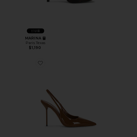
신상품
MARINA 뮬
Paris Texas
$1,190
Favorite LIDIA SLINGBACK 펌프