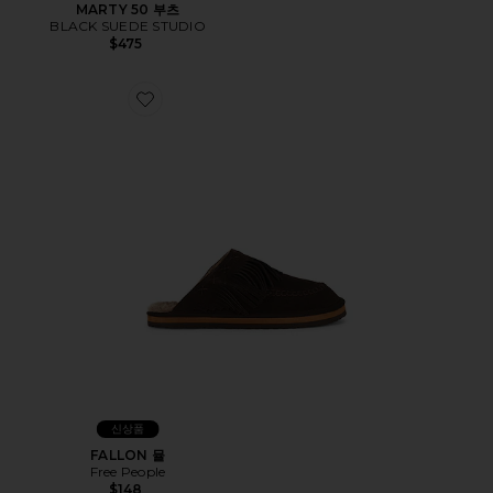
MARTY 50 부츠
BLACK SUEDE STUDIO
$475
Favorite FALLON 뮬
신상품
FALLON 뮬
Free People
$148