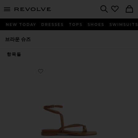
menu - shows more content
Revolve, Apparel & Fashion
Search
NEW TODAY
DRESSES
TOPS
SHOES
SWIMSUIT
브라운 슈즈
항목들
Favorite TYRICE 샌들