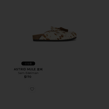
신상품
ASTRID MULE 로퍼
Sam Edelman
$170
Favorite LOUELLA MULE 로퍼