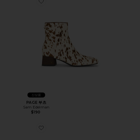
Favorite PAGE 부츠
신상품
PAGE 부츠
Sam Edelman
$190
Favorite ASTRID MULE 로퍼