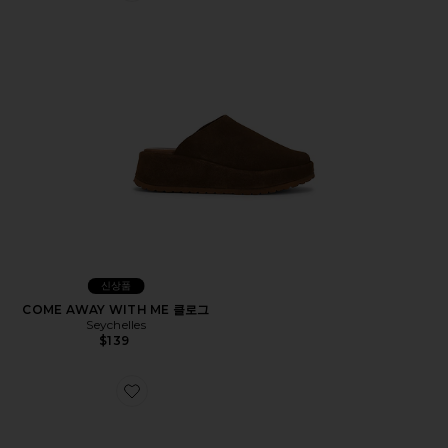
신상품
COME AWAY WITH ME 클로그
Seychelles
$139
Favorite MOCKTAIL 2 샌들