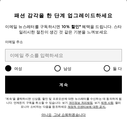
CLOSE MODAL
신상품
패션 감각을 한 단계 업그레이드하세요
NAPLES 로퍼
BIRKENSTOCK
이메일 뉴스레터를 구독하시면
10% 할인*
혜택을 드립니다. 스타
$165
일리시한 절친이 생긴 것 같은 기분을 느껴보세요.
이메일 주소
Favorite GRACE 샌들
여성
남성
둘 다
계속
'계속'을 클릭하시면 신상품, 할인 및 프로모션에 대한 뉴스레터를 수신하는 데 동의하게 됩
니다. 언제든지 구독을 취소할 수 있습니다. 보기
개인정보 처리방침
. 보기
제한 사항
. 캘리
포니아 소비자는 다음을 참조하세요
재정적 인센티브에 대한 공지.
.
아니요, 그냥 쇼핑하겠습니다