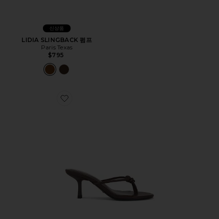
신상품
LIDIA SLINGBACK 펌프
Paris Texas
$795
Favorite VIANKA 힐