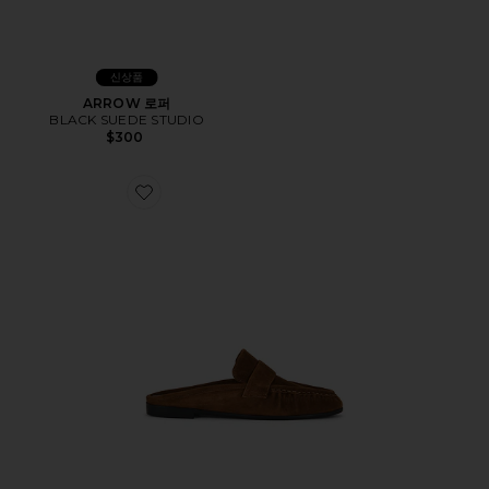
신상품
ARROW 로퍼
BLACK SUEDE STUDIO
$300
Favorite GABBY 로퍼