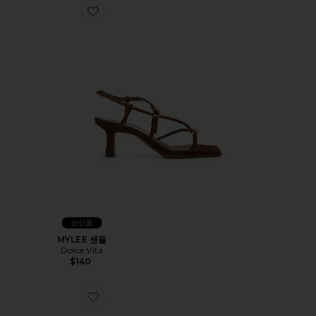
Favorite MYLEE 샌들
신상품
MYLEE 샌들
Dolce Vita
$140
Favorite GRETA WOVEN 메리제인