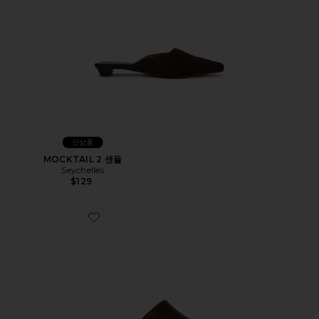
신상품
MOCKTAIL 2 샌들
Seychelles
$129
Favorite JUST THIS ONCE 클로그