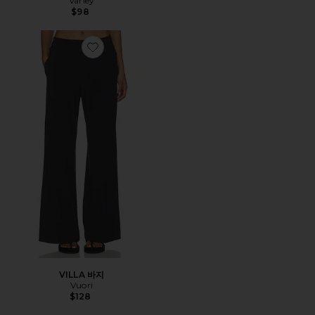
Varley
$98
Favorite VILLA 바지
VILLA 바지
Vuori
$128