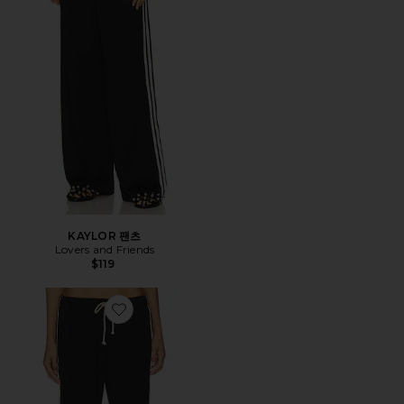
KAYLOR 팬츠
Lovers and Friends
$119
Favorite 바지