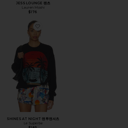
JESS LOUNGE 팬츠
Lauren Moshi
$176
Favorite SHINES AT NIGHT 맨투맨셔츠
SHINES AT NIGHT 맨투맨셔츠
Le Superbe
$185