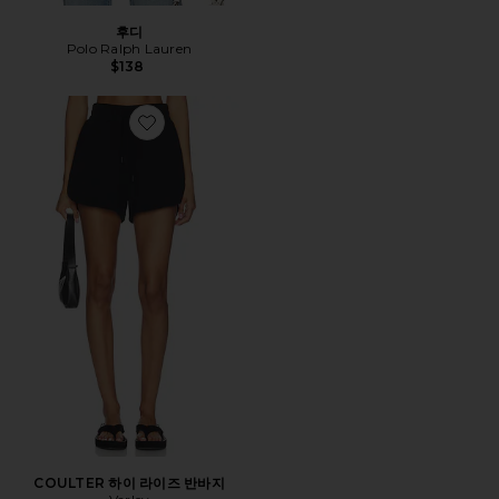
후디
Polo Ralph Lauren
$138
Favorite COULTER 하이 라이즈 반바지
COULTER 하이 라이즈 반바지