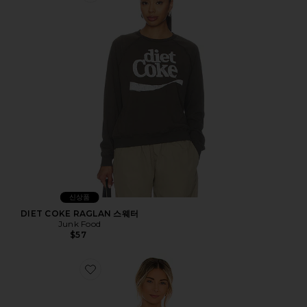
신상품
DIET COKE RAGLAN 스웨터
Junk Food
$57
Favorite AIRPLANE 맨투맨셔츠