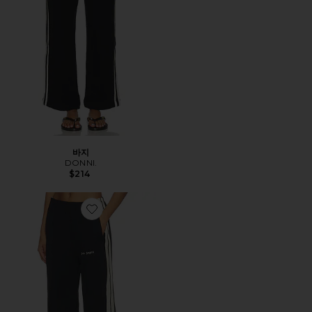
바지
DONNI.
$214
Favorite CLASSIC LOGO TRACK LOOSE 팬츠