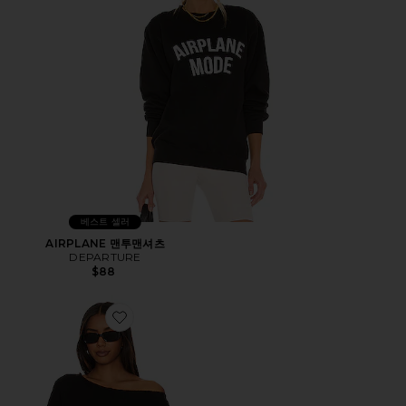
베스트 셀러
AIRPLANE 맨투맨셔츠
DEPARTURE
$88
Favorite 크루넥