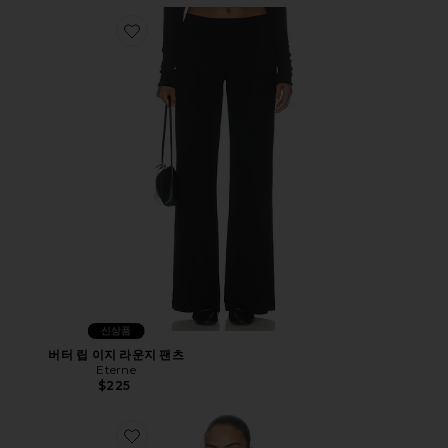
Favorite 버터 립 이지 라운지 팬츠
신상품
버터 립 이지 라운지 팬츠
Eterne
$225
Favorite DIET COKE RAGLAN 스웨터