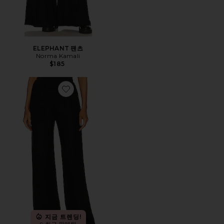
ELEPHANT 팬츠
Norma Kamali
$185
Favorite EVERYWHERE 팬츠
지금 트렌딩!