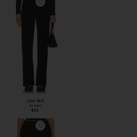
Favorite LOU 바지
LOU 바지
Artless
$92
Favorite ORGANIC PIMA WIDE LEG 팬츠