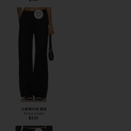
Favorite 스트레이트 팬츠
스트레이트 팬츠
Enza Costa
$325