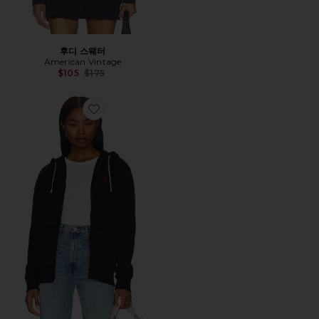
후디 스웨터
American Vintage
Previous price:
$105
$175
Favorite 후디