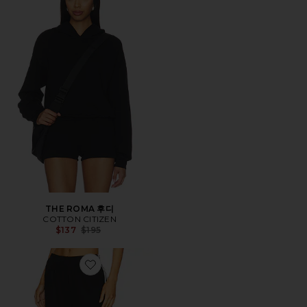
THE ROMA 후디
COTTON CITIZEN
Previous price:
$137
$195
Favorite KAYLOR 팬츠