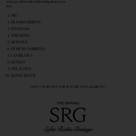
team goes all over the world to bring them to you
first).
SRG
FRANKIES BIKINIS
HAVAIANAS
NIKESKIMS
DEDCOOL
DEME BY GABRIELLA
CASABLANCA
LIONESS
THE ATTICO
HANNE BLOCH
저희가 가장 좋아하는 제품 중 하나를 자세히 살펴볼까요?