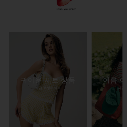
귀여운 세트 상품
여름 
지금 쇼핑하세요
지금