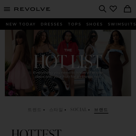
menu - shows more content
Revolve, Apparel & Fashion
Search
NEW TODAY
DRESSES
TOPS
SHOES
SWIMSUIT
트렌드
스타일
SOCIAL
브랜드
HOTTEST TRENDS