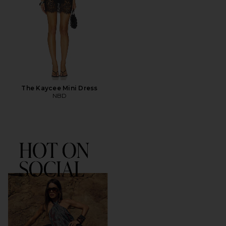
The Kaycee Mini Dress
NBD
핫 온 소셜