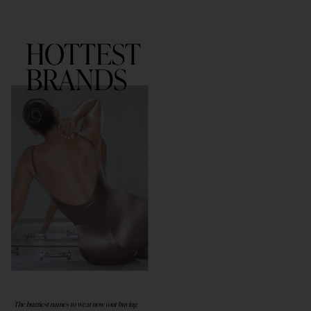
HOTTEST BRANDS
The buzziest names to wear now (our buying