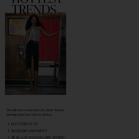
The only ones you need to care about - because
knowing what's in is what we do best.
COUNTRY CUTE
MALLORCA MOMENT
쿨 걸 스포츠(COOL GIRL SPORT)