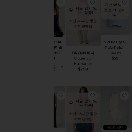
찜상품ESSENTIAL CAMI 캐미숄
찜상품BRYNN 바
찜
지난 48시간
지금 인기 있
동안 7회 판매
는 상품!
됨
지난 48시간 동안
21회 판매됨
베스트 셀러
ESSENTIAL
SPORT 모자
CAMI 캐미숄
Polo Ralph
GRLFRND
Lauren
BRYNN 바지
Citizens of
$78
$55
Humanity
$298
찜상품POINTELLE 클래식 탱크 탑
찜상품PARKER 
찜
지금 인기 있
는 상품!
지난 48시간 동안
18회 판매됨
베스트 셀러