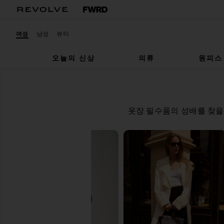
여성
남성
뷰티
오늘의 신상
의류
원피스
옷장 필수품의 성배를 찾을