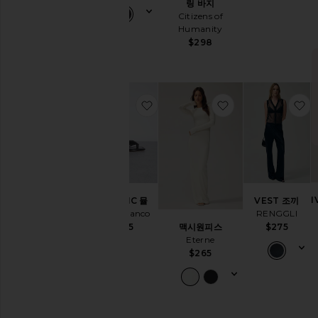
커
링 바지
트
Citizens of
Humanity
홈
$298
웨
어
액
세
서
찜상품TROPIC 뮬
찜상품맥시원피스
찜
리
슈
즈
핸
드
백
I
TROPIC 뮬
VEST 조끼
주
Tony Bianco
RENGGLI
얼
맥시원피스
$155
$275
리
Eterne
$265
퍼
펙
트
샵
완
벽