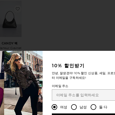
ERE 팬츠
상품THE CAMI RSVP 원피스
찜상품CANDY 백
CANDY 백
ansur Gavriel
$525
10% 할인받기
안녕, 잘생겼어!
10% 할인
신상품, 세일, 프로
터 이메일을 구독하세요!
이메일 주소
지금 인
기 있는
상품!
랫
상품POPPY 크롭 탱크
찜상품VINTAGE 와이드 레그
지난 48시간
동안 6회 판매
여성
남성
둘 다
됨