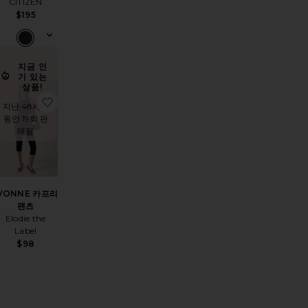
CITIZEN
$195
지금 인
기 있는
상품!
상품VEST 조끼
찜상품IVONNE 카프리 팬츠
지난 48시간
동안 19회 판
매됨
VONNE 카프리
팬츠
Elodie the
Label
$98