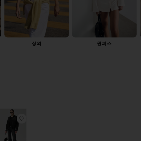
상의
원피스
LTER
ELECTED
LTER
ELECTED
LTER
ELECTED
LTER
ELECTED
열순서
기
Z 플랫
찜상품캐미숄
찜상품WEDGIE 부츠컷