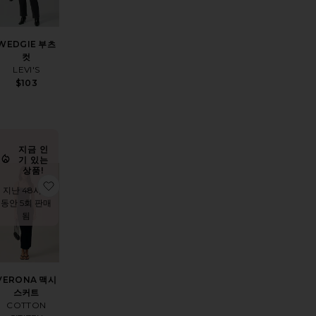
WEDGIE 부츠
컷
LEVI'S
$103
지금 인
기 있는
상품!
드로우스트링 바지
상품ALVA 백
찜상품VERONA 맥시 스커트
지난 48시간
동안 5회 판매
됨
VERONA 맥시
스커트
COTTON