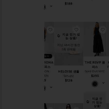
$188
찜상품THE VERONA 미니 원피스
찜상품HELOISE 
찜
지금 인기 있
는 상품!
지난 48시간 동안
5회 판매됨
베스트 셀러
THE VERONA
THE RSVP 원
F
미니 원피스
피스
COTTON
Sold Out NYC
HELOISE 샌들
CITIZEN
Schutz
$295
$165
$128
지금 인
기 있는
상품!