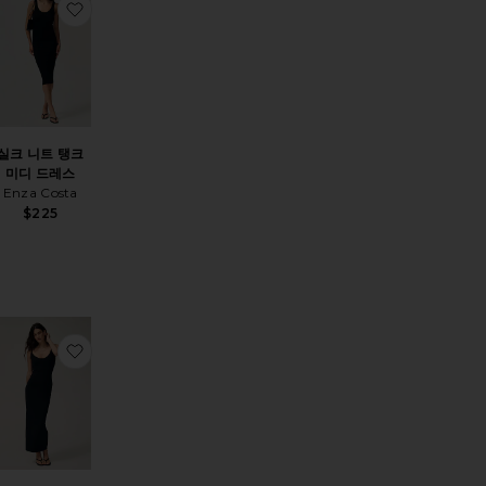
지
상품SPORT 모자
찜상품실크 니트 탱크 미디 드레스
실크 니트 탱크
미디 드레스
Enza Costa
$225
쇼츠
상품CLASSIC 갈비뼈 양말
찜상품SMOOTH LAYERS SKIMPY 스쿱넥 원피스