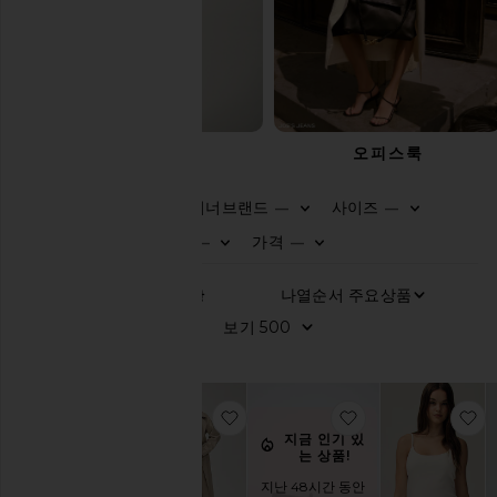
썸머 필수품
오피스룩
디자이너브랜드
사이즈
—
—
0
0
FI
S
FI
S
카
색상
가격
—
—
테
0
0
FI
S
FI
S
고
리
나
753
항
별
쇼
목
보
핑
들
모
두
찜상품90'S 탱크 미니 드레스
찜상품MARTINE
보
기
지금 인기 있
는 상품!
상
의
지난 48시간 동안