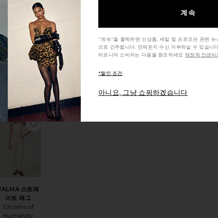
계속
지속 가능
VINTAGE 와이
"계속"을 클릭하면 신상품, 세일 및 프로모션 관련 
드 레그
으로 간주됩니다. 언제든지 수신 거부하실 수 있습니다
AGOLDE
리포니아 소비자는 다음을 참조하세요
재정적 인센티브
$258
*할인 조건
아니요, 그냥 쇼핑하겠습니다
님
상품BUTTER 크루넥 탱크 바디수트
찜상품PALMA 스트레이트 레그
PALMA 스트레
이트 레그
Citizens of
Humanity