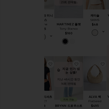
25회 판매됨
원
피
스
캐미숄
90'S 탱크 미니
아
SKIMS
드레스
우
Eterne
MARTINEZ 플랫
$48
터
Tony Bianco
$195
웨
$160
어
데
님
블
레
이
찜상품KELLY 티셔츠
찜상품BRYNN 
찜
저
지금 인기 있
스
는 상품!
웨
지난 48시간 동안
터
16회 판매됨
바
지
쇼
KELLY 티셔츠
ALVA 백
지속 가능
츠
LESET
Flattered
스
BRYNN 드로우스트
$78
$495