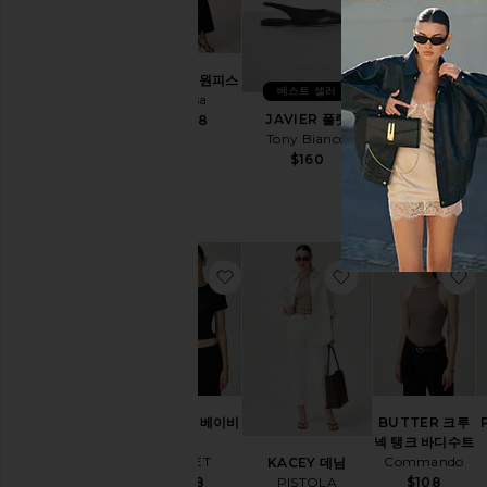
코
디
아
이
GODET 원피스
POPPY 크롭 탱
디
베스트 셀러
Helsa
크
어
AGOLDE
JAVIER 플랫
$348
Tony Bianco
$98
유효성
$160
재
고
있
음
찜상품NANDO 베이비 티
찜상품KACEY 데
찜
항목들
예
약
주
문
항목들
NANDO 베이비
BUTTER 크루
티
넥 탱크 바디수트
LESET
Commando
KACEY 데님
PISTOLA
$88
$108