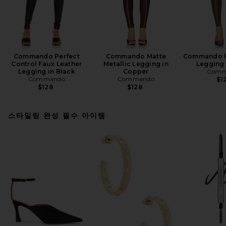
Commando Perfect
Commando Matte
Commando F
Control Faux Leather
Metallic Legging in
Legging 
Legging in Black
Copper
Comm
Commando
Commando
$1
$128
$128
스타일링 완성 필수 아이템