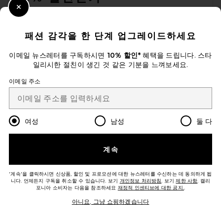
Close Modal
이메일을 제출하여 뉴스레터를 구독하실 수 있습니다. 언제든지 수신 거
부 가능합니다.
개인 정보 정책
패션 감각을 한 단계 업그레이드하세요
Email Address
이메일 뉴스레터를 구독하시면
10% 할인*
혜택을 드립니다. 스타
일리시한 절친이 생긴 것 같은 기분을 느껴보세요.
Sign Up
이메일 주소
ko
USD
Change Country Regions Preferences
여성
남성
둘 다
개선에 도움을 주세요!
계속
오늘 방문에 대한 설문 조사를 해주세요
Let's Go!
'계속'을 클릭하시면 신상품, 할인 및 프로모션에 대한 뉴스레터를 수신하는 데 동의하게 됩
니다. 언제든지 구독을 취소할 수 있습니다. 보기
개인정보 처리방침
. 보기
제한 사항
. 캘리
포니아 소비자는 다음을 참조하세요
재정적 인센티브에 대한 공지.
.
고객센터
아니요, 그냥 쇼핑하겠습니다
© EMINENT, INC. (A REVOLVE GROUP 계열사). ALL RIGHTS RESERVED