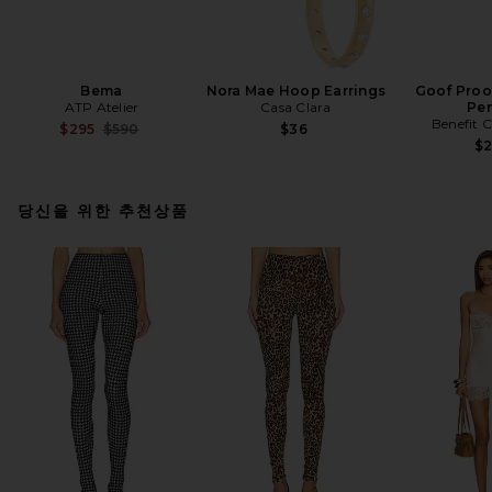
Bema
Nora Mae Hoop Earrings
Goof Proo
ATP Atelier
Casa Clara
Pen
Benefit 
Previous price:
$295
$590
$36
$
당신을 위한 추천상품