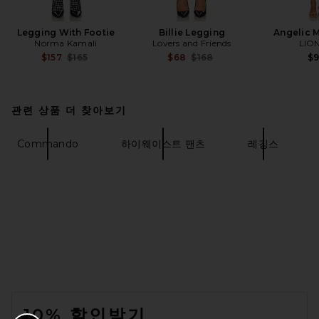
Legging With Footie
Billie Legging
Angelic M
Norma Kamali
Lovers and Friends
LIO
Previous price:
Previous price:
$157
$165
$68
$168
$
관련 상품 더 찾아보기
Commando
하이웨이스트 팬츠
레깅스
FOOTER
10% 할인받기