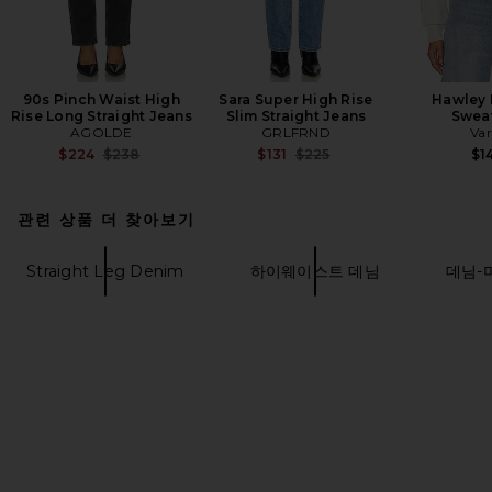
90s Pinch Waist High
Sara Super High Rise
Hawley 
Rise Long Straight Jeans
Slim Straight Jeans
Sweat
AGOLDE
GRLFRND
Var
Previous price:
Previous price:
$224
$238
$131
$225
$1
관련 상품 더 찾아보기
Straight Leg Denim
하이웨이스트 데님
데님-