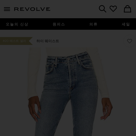
menu - shows more content
Revolve, Apparel & Fashion
Search
오늘의 신상
원피스
의류
세일
찜상품
찜상품
하이 웨이스트
#20 베스트 셀러