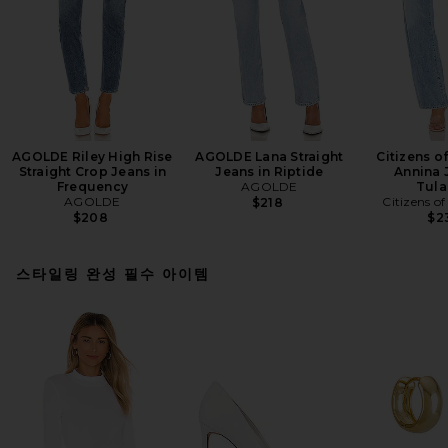
AGOLDE Riley High Rise
AGOLDE Lana Straight
Citizens o
Straight Crop Jeans in
Jeans in Riptide
Annina 
Frequency
AGOLDE
Tula
AGOLDE
Citizens o
$218
$208
$2
스타일링 완성 필수 아이템