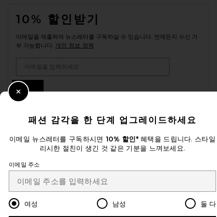
FOOTER
10% 할인받기
이메일을 제출하여 뉴스레터를 구독하실 수 있습니다. 언제든지 수신 거
부 가능합니다.
개인 정보 정책
Email Address
Sign Up
Close Modal
패션 감각을 한 단계 업그레이드하세요
ko
USD
Change Country Regions Preferences
이메일 뉴스레터를 구독하시면
10% 할인*
혜택을 드립니다. 스타일
리시한 절친이 생긴 것 같은 기분을 느껴보세요.
이메일 주소
개선에 도움을 주세요!
오늘 방문에 대한 설문 조사를 해주세요
Let's Go!
여성
남성
둘 다
고객센터