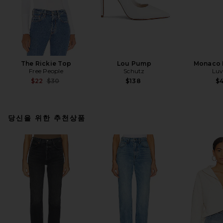
The Rickie Top
Lou Pump
Monaco 
Free People
Schutz
Luv
Previous price:
$22
$30
$138
$
당신을 위한 추천상품