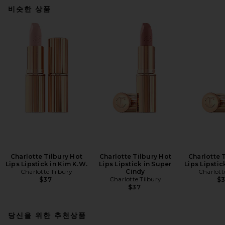
비슷한 상품
Charlotte Tilbury Hot
Charlotte Tilbury Hot
Charlotte 
Lips Lipstick in Kim K.W.
Lips Lipstick in Super
Lips Lipstick
Charlotte Tilbury
Cindy
Charlott
Charlotte Tilbury
$37
$
$37
당신을 위한 추천상품