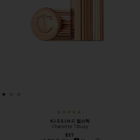
K.I.S.S.I.N.G 립스틱
Charlotte Tilbury
$37
afterpay