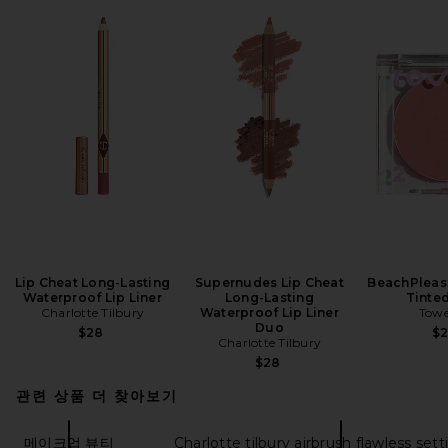
Lip Cheat Long-Lasting
Supernudes Lip Cheat
BeachPleas
Waterproof Lip Liner
Long-Lasting
Tinte
Charlotte Tilbury
Waterproof Lip Liner
Towe
Duo
$28
$
Charlotte Tilbury
$28
관련 상품 더 찾아보기
메이크업 뷰티
Charlotte tilbury airbrush flawless sett