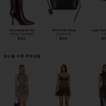
Sincerely Boots
Mini Hobo Bag
Logo Cont
Jeffrey Campbell
VERAFIED
He
$250
$198
$1
당신을 위한 추천상품