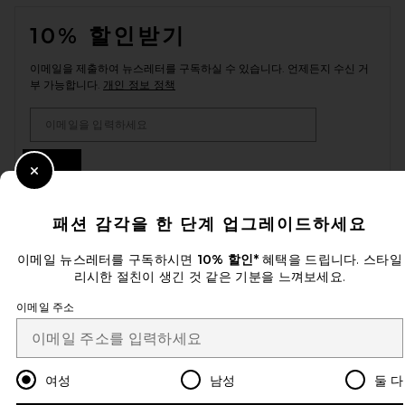
FOOTER
10% 할인받기
이메일을 제출하여 뉴스레터를 구독하실 수 있습니다. 언제든지 수신 거
부 가능합니다.
개인 정보 정책
Email Address
Sign Up
Close Modal
패션 감각을 한 단계 업그레이드하세요
ko
USD
Change Country Regions Preferences
이메일 뉴스레터를 구독하시면
10% 할인*
혜택을 드립니다. 스타일
리시한 절친이 생긴 것 같은 기분을 느껴보세요.
이메일 주소
개선에 도움을 주세요!
오늘 방문에 대한 설문 조사를 해주세요
Let's Go!
여성
남성
둘 다
고객센터