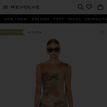
menu - shows more content
Revolve, Apparel & Fashion
Search
NEW TODAY
DRESSES
TOPS
SHOES
SWIMSUIT
찜상품
찜상품
In Tie Dye
#15 베스트 셀러