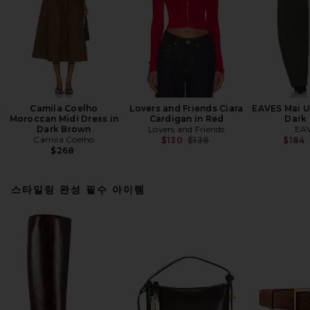
Camila Coelho
Lovers and Friends Ciara
EAVES Mai Ut
Moroccan Midi Dress in
Cardigan in Red
Dark
Dark Brown
Lovers and Friends
EA
Camila Coelho
Previous price:
$130
$138
$184
$268
스타일링 완성 필수 아이템