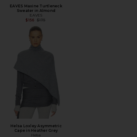
EAVES Maxine Turtleneck
Sweater in Almond
EAVES
전 가격:
$156
$175
Helsa Loxley Asymmetric
Cape in Heather Grey
Helsa