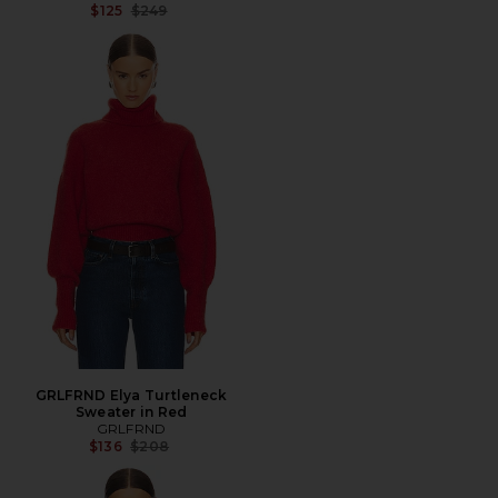
전 가격:
$125
$249
GRLFRND Elya Turtleneck
Sweater in Red
GRLFRND
전 가격:
$136
$208