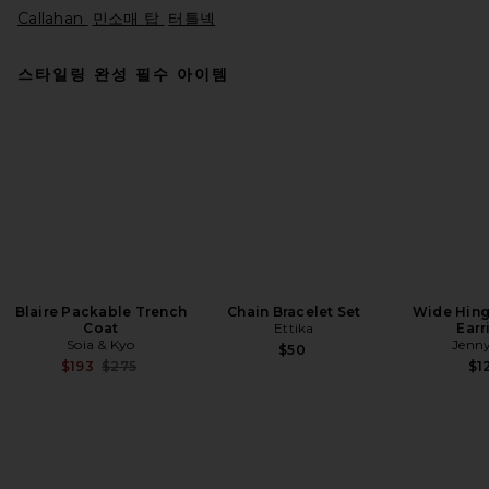
Callahan
민소매 탑
터틀넥
스타일링 완성 필수 아이템
EAVES Lynnda Knit Mock
Neck Shell in Graphite
EAVES
전 가격:
$105
$269
Blaire Packable Trench
Chain Bracelet Set
Wide Hin
Coat
Ettika
Earr
Soia & Kyo
Jenny
$50
Previous price:
$193
$275
$1