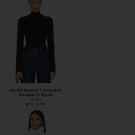
EAVES Maxine Turtleneck
Sweater in Black
EAVES
전 가격:
$70
$175