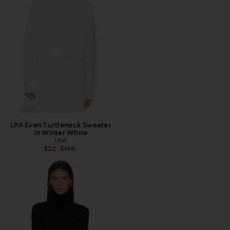
LPA Evan Turtleneck Sweater
in Winter White
LPA
전 가격:
$32
$168