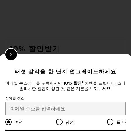
SRG Lesly Off Shoulder Knit
Top in Light Grey
SRG
전 가격:
$165
$300
FOOTER
10% 할인받기
Close Modal
이메일을 제출하여 뉴스레터를 구독하실 수 있습니다. 언제든지 수신 거
부 가능합니다.
개인 정보 정책
패션 감각을 한 단계 업그레이드하세요
Email Address
이메일 뉴스레터를 구독하시면
10% 할인*
혜택을 드립니다. 스타
일리시한 절친이 생긴 것 같은 기분을 느껴보세요.
Sign Up
이메일 주소
ko
USD
Change Country Regions Preferences
여성
남성
둘 다
SRG Saffiyya Off The
Shoulder Sweater in Ivory