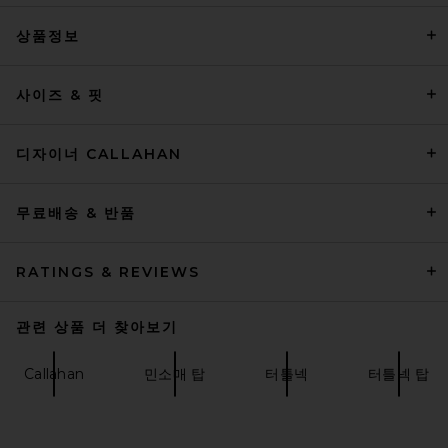
상품정보
Ronny Kobo Camilla Knit Top
사이즈 & 핏
in Ivory
Ronny Kobo
전 가격:
$197
$458
디자이너 CALLAHAN
무료배송 & 반품
RATINGS & REVIEWS
관련 상품 더 찾아보기
Callahan
민소매 탑
터틀넥
터틀넥 탑