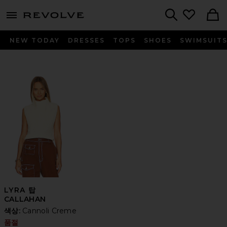
menu - shows more content
Revolve, Apparel & Fashion
Search
NEW TODAY
DRESSES
TOPS
SHOES
SWIMSUIT
LYRA 탑
CALLAHAN
색상:
Cannoli Creme
품절