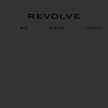
Revolve
슈즈
악세서리
디자이너
구미
R LONG 반바지
상품PARKER 빈티지 컷오프 숏츠