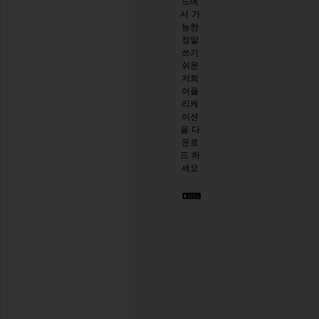
드에
구독
세요
서 가
하시
능한
면
설문
정말
10%
시작
쓰기
할인
하기
쉬운
받기
.
저희
스타
어플
일리
리케
시한
이션
절친
을 다
이 생
운로
긴 것
드 하
같아
세요
요. 언
제든
지 탈
퇴하
실 수
있습
니다.
Privacy Policy
이
메
일
회원가입