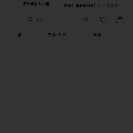
무료배송 & 반품
도움이 필요하세요?
로그인
펼치기 연락처
검색하기
즐겨찾기 아
검색
비주얼 서치
Ther
샵
핫리스트
세일