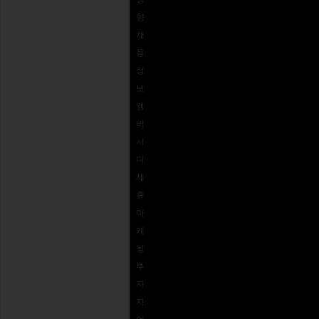
주문
향
추적
채
용
정
보
앰
버
서
더
제
휴
마
케
팅
투
자
자
opens in a new window