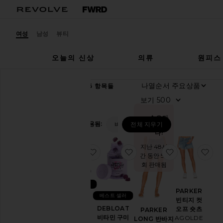
여성
남성
뷰티
오늘의 신상
의류
원피스
나열순서
83,746
항목들
뷰
보기
티
쇼
핑
수요가
필터 적용됨:
바디
전체 지우기
많습니
다!
뷰
티
지난 48시
찜상품SLEEP 비타민 구미
찜상품DEBLOAT 비타민 
찜상품PARKE
찜
샵
간 동안 58
보
회 판매됨
기
스
베스트 셀러
PARKER
킨
베스트 셀러
SLEEP 비
빈티지 컷
케
타민 구미
DEBLOAT
오프 숏츠
PARKER
어
Lemme
비타민 구미
AGOLDE
LONG 반바지
모