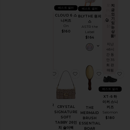
이
모자
져
지
베스트 셀러
PURR 비
베스트 셀러
금
Polo
타민 구미
인
CLOUD 6 스
Ralph
BLYTHE 원피
기
Lemme
지
니커즈
Lauren
스
마
있
금
$30
On
스
$50
ASTR the
는
인
크
$160
상
Label
기
품!
있
$164
는
지난
상
아
48시
품!
이
간 동
케
지난 48
어
안 35
시간 동
회 판
안 8회
매됨
찜상품XT-WHISPER 스니커즈
찜상품CRYSTAL SIGNATU
찜상품THE ME
찜상
판매됨
썬
케
어
베스트 셀러
XT-6 하
XT-
셀
이커 스니
WHISPER
프
CRYSTAL
커즈
THE
태
스니커즈
SIGNATURE
Salomon
MERMAID
닝
Salomon
SOFT
$180
BRUSH
$145
TABBY 26인
ESSENTIAL
치 숄더백
BOAR