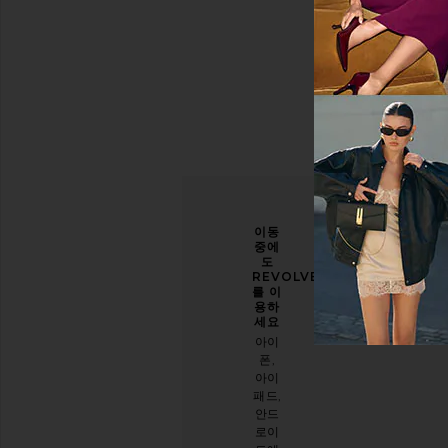
당신
개선
이동
의 스
할 수
중에
타일
있도
도
을 한
록 도
REVOLVE
층 업
와주
를 이
그레
세요
용하
이드
세요
오늘
하세
아이
방문
요
폰,
에 대
아이
이메
한 설
패드,
일 뉴
문 조
안드
스레
사를
로이
터를
해주