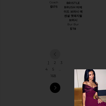
립
Coach
BRISTLE
트
$575
리
BRUSH 머메
트
이드 브러시 에
먼
센셜 멧돼지털
트
브러시
Bur Bur
$78
뷰
티
영
양
제
사
previous page
이
1
2
3
즈
4
5
...
168
색
상
next page
가
격