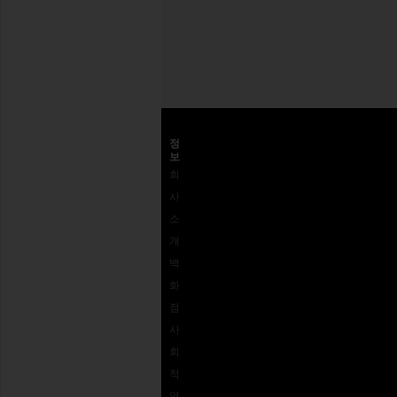
주
소
고객센터
정
보
고객
배송
왜
회
센터
반송 및 교
REVOLVE
사
1-
환
인가?
소
562-
사이즈 가
피드백
개
926-
이드
접근성
백
5672
REVOLVE
로열티 프
화
결제
상품권
로그램
점
옵션
사
자주
회
묻는
적
질문
영