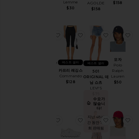
$30
Lemme
$158
AGOLDE
두
$30
$158
보
기
도
찜상품GEL-1130 스니커즈
찜상품카프리 레깅스
찜상품501 OR
찜
구
클
렌
모자
베스트 셀러
GEL-1130
져
베스트 셀러
Polo
스니커즈
카프리 레깅스
Ralph
501
Asics
Commando
Lauren
ORIGINAL 데
$100
트
$128
$50
님 쇼츠
리
LEVI'S
트
$75
먼
수요가
트
많습니
다!
모
지난 48시
찜상품PURR 비타민 구미
찜상품CLOUD 6 스니커즈
찜상품BLYTH
찜
이
간 동안 73
스
회 판매됨
쳐
라