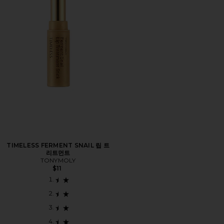
TIMELESS FERMENT SNAIL 립 트
리트먼트
TONYMOLY
$11