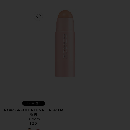
Favorite POWER-FULL PLUMP LIP BALM 립밤
베스트 셀러
POWER-FULL PLUMP LIP BALM
립밤
Buxom
$20