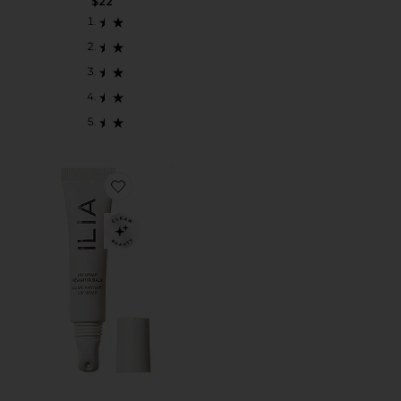
$22
Favorite LIP WRAP REVIVING BALM 립밤