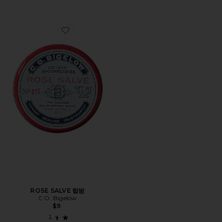
Favorite ROSE SALVE 립밤
ROSE SALVE 립밤
C.O. Bigelow
$9