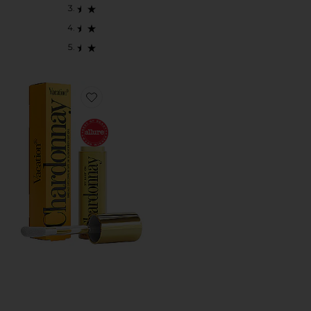
Favorite CHARDONNAY LIP OIL SPF30 립 오일 SPF