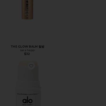
THE GLOW BALM 립밤
sara happ
$32
Favorite LASTING LIP BALM 지속되는 립밤