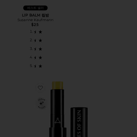
베스트 셀러
LIP BALM 립밤
Susanne Kaufmann
$25
Favorite PEPTIDE & CERAMIDE REPAIR LIP BALM 립