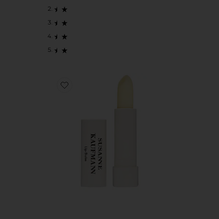
Favorite LIP BALM 립밤