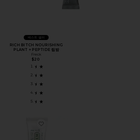
베스트 셀러
RICH BITCH NOURISHING
PLANT + PEPTIDE 립밤
Freck
$20
Favorite ROSE LIP BALM 립밤