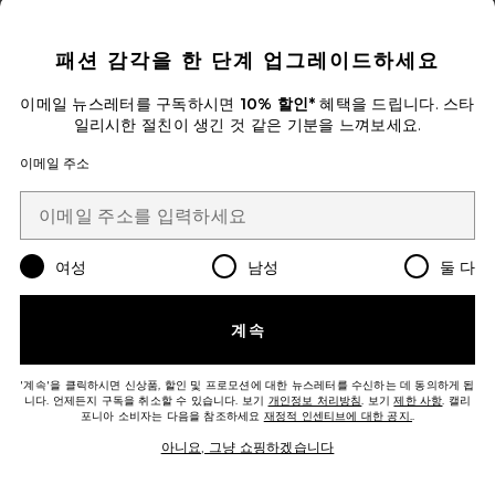
CLOSE MODAL
패션 감각을 한 단계 업그레이드하세요
이메일 뉴스레터를 구독하시면
10% 할인*
혜택을 드립니다. 스타
일리시한 절친이 생긴 것 같은 기분을 느껴보세요.
ULTRA HYDRATING LIP BALM 립
이메일 주소
밤
Uncommon Beauty
$18
여성
남성
둘 다
계속
'계속'을 클릭하시면 신상품, 할인 및 프로모션에 대한 뉴스레터를 수신하는 데 동의하게 됩
니다. 언제든지 구독을 취소할 수 있습니다. 보기
개인정보 처리방침
. 보기
제한 사항
. 캘리
포니아 소비자는 다음을 참조하세요
재정적 인센티브에 대한 공지.
.
아니요, 그냥 쇼핑하겠습니다
Favorite BALMY 립밤