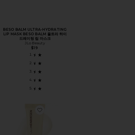
BESO BALM ULTRA-HYDRATING
LIP MASK BESO BALM 울트라 하이
드레이팅 립 마스크
JLo Beauty
$19
Favorite POUT PRESERVE 립밤