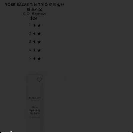
ROSE SALVE TIN TRIO 로즈 살브
틴 트리오
C.O. Bigelow
$24
Favorite ULTRA HYDRATING LIP BALM 립밤