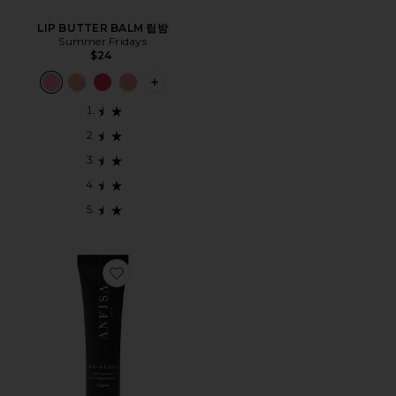
LIP BUTTER BALM 립밤
Summer Fridays
$24
PLUS ICON TO SEE MORE OPTIONS F
Favorite AN-GLOSS CERAMIDE LIP TREATMENT 립밤