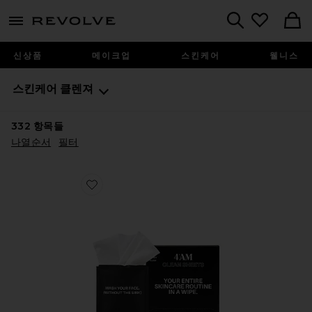
menu - shows more content
Revolve, Apparel & Fashion
Search
신상품
메이크업
스킨케어
웰니스
스킨케어
클렌져
332
항목들
나열순서
필터
Favorite CLEAN SHEETS 페이스 클렌징티슈