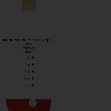
BRIGHTENING CLEANSER 페이스
워시
Indie Lee
$68
Favorite CLEANSING WATER 페이스 클로스