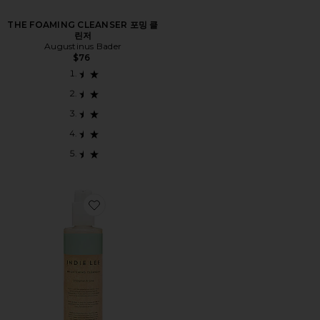
THE FOAMING CLEANSER 포밍 클
린저
Augustinus Bader
$76
Favorite BRIGHTENING CLEANSER 페이스 워시