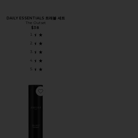
DAILY ESSENTIALS 트래블 세트
The Outset
$38
Favorite AN-DEW 10% AZELAIC ACID + PHA SERU