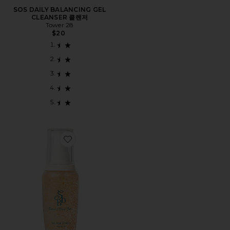
SOS DAILY BALANCING GEL
CLEANSER 클렌저
Tower 28
$20
Favorite THE BROW SHAMPOO 눈썹 샴푸