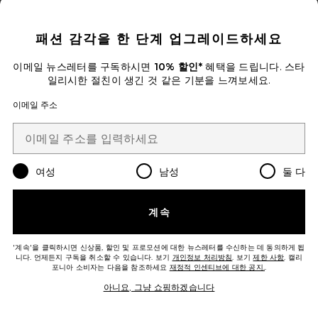
CLOSE MODAL
Favorite FACE TOWELS 페이스 타월
패션 감각을 한 단계 업그레이드하세요
이메일 뉴스레터를 구독하시면
10% 할인*
혜택을 드립니다. 스타
일리시한 절친이 생긴 것 같은 기분을 느껴보세요.
이메일 주소
여성
남성
둘 다
계속
FACE TOWELS 페이스 타월
The Skinny Confidential
'계속'을 클릭하시면 신상품, 할인 및 프로모션에 대한 뉴스레터를 수신하는 데 동의하게 됩
$24
니다. 언제든지 구독을 취소할 수 있습니다. 보기
개인정보 처리방침
. 보기
제한 사항
. 캘리
포니아 소비자는 다음을 참조하세요
재정적 인센티브에 대한 공지.
.
아니요, 그냥 쇼핑하겠습니다