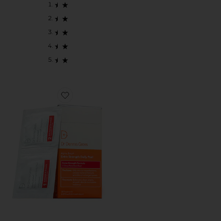
Favorite ALPHA BETA EXTRA STRENGTH DAILY