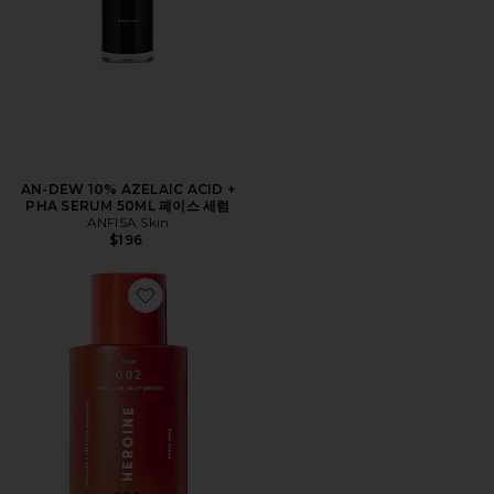
AN-DEW 10% AZELAIC ACID +
PHA SERUM 50ML 페이스 세럼
ANFISA Skin
$196
Favorite HEROINE 페이스 토너