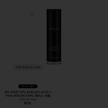
Favorite AN-DEW 10% AZELAIC ACID + PHA SERU
구매 완료 Dec 1969
베스트 셀러
AN-DEW 10% AZELAIC ACID +
PHA SERUM 30ML 페이스 세럼
ANFISA Skin
$125