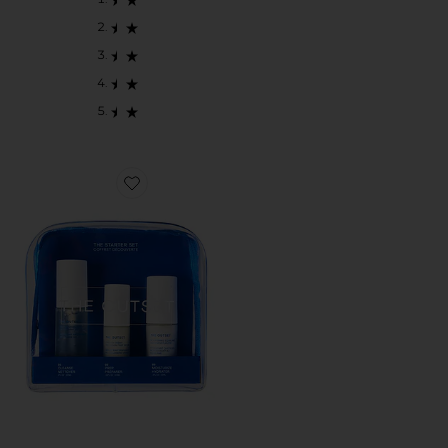
Favorite DAILY ESSENTIALS 트래블 세트