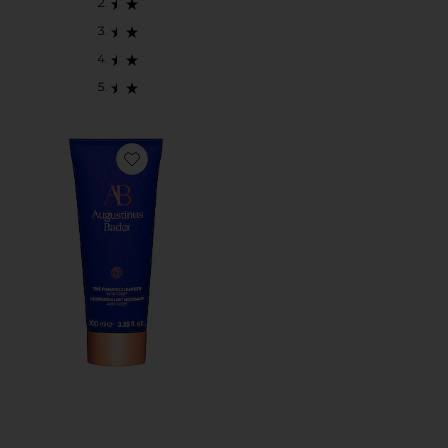
Favorite THE FOAMING CLEANSER 포밍 클린저