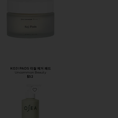
KOJI PADS 각질 제거 패드
Uncommon Beauty
$52
Favorite OCEAN CLEANSER 클렌저