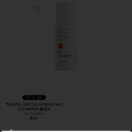
Favorite TRAVEL GENTLE HYDRATING CLEANSER 
베스트 셀러
TRAVEL GENTLE HYDRATING
CLEANSER 클렌저
Dr. Loretta
$24