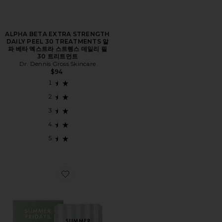
ALPHA BETA EXTRA STRENGTH
DAILY PEEL 30 TREATMENTS 알
파 베타 엑스트라 스트렝스 데일리 필
30 트리트먼트
Dr. Dennis Gross Skincare
$94
Favorite GENTLE RESET DAILY EXFOLIATING PAD