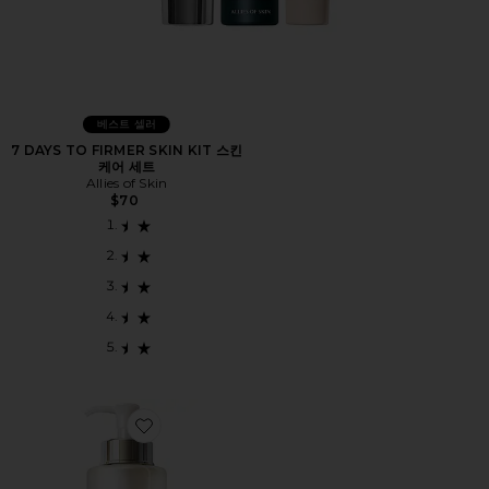
베스트 셀러
7 DAYS TO FIRMER SKIN KIT 스킨
케어 세트
Allies of Skin
$70
Favorite FACIAL TREATMENT ESSENCE XL 페이셜 