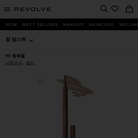
menu - shows more content
Revolve, Apparel & Fashion
Search
NEW
BEST SELLERS
MAKEUP
SKINCARE
WELLN
립
립스틱
96
항목들
나열순서
필터
Favorite FLUSHED LIP STAIN 립 스테인