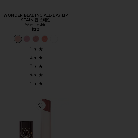
WONDER BLADING ALL-DAY LIP
STAIN 립 스테인
Wonderskin
$22
PLUS ICON TO SEE MORE OPTIONS F
Favorite HYALURONIC HAPPIKISS 립스틱