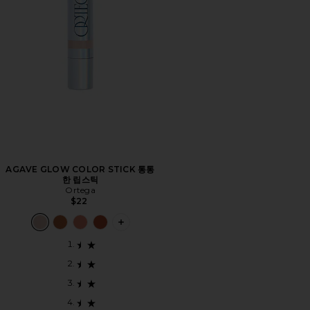
AGAVE GLOW COLOR STICK 통통
한 립스틱
Ortega
$22
PLUS ICON TO SEE MORE OPTIONS 