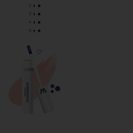
Favorite WONDER BLADING ALL-DAY LIP STAIN 립