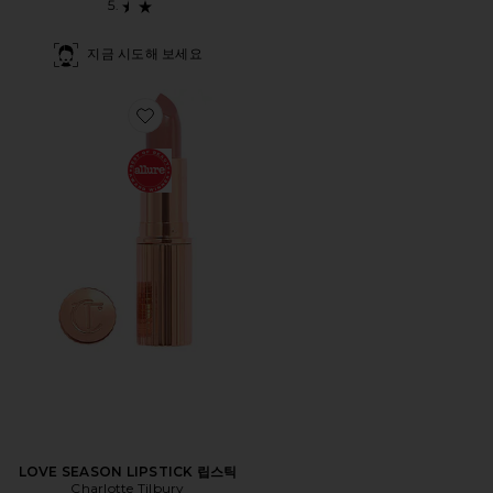
지금 시도해 보세요
Favorite LOVE SEASON LIPSTICK 립스틱
LOVE SEASON LIPSTICK 립스틱
Charlotte Tilbury