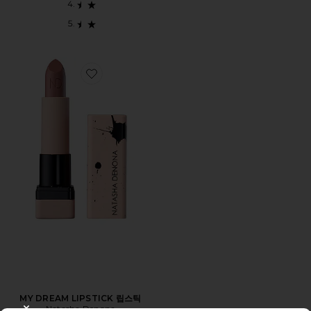
Favorite MY DREAM LIPSTICK 립스틱
MY DREAM LIPSTICK 립스틱
Natasha Denona