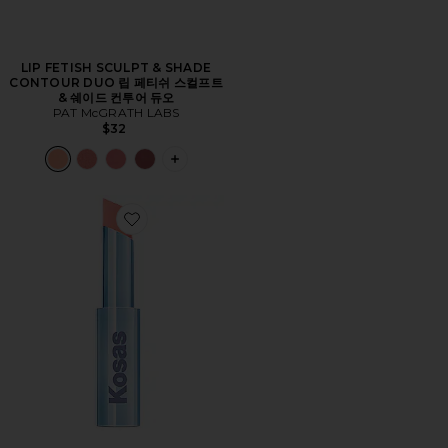
LIP FETISH SCULPT & SHADE
CONTOUR DUO 립 페티쉬 스컬프트
& 쉐이드 컨투어 듀오
PAT McGRATH LABS
$32
PLUS ICON TO SEE MORE OPTIONS 
Favorite WET STICK 립 샤인