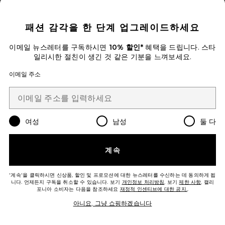
CLOSE MODAL
$27
패션 감각을 한 단계 업그레이드하세요
Favorite Sweet Spot Glossy Lip Stain
이메일 뉴스레터를 구독하시면
10% 할인*
혜택을 드립니다. 스타
일리시한 절친이 생긴 것 같은 기분을 느껴보세요.
이메일 주소
여성
남성
둘 다
계속
'계속'을 클릭하시면 신상품, 할인 및 프로모션에 대한 뉴스레터를 수신하는 데 동의하게 됩
니다. 언제든지 구독을 취소할 수 있습니다. 보기
개인정보 처리방침
. 보기
제한 사항
. 캘리
포니아 소비자는 다음을 참조하세요
재정적 인센티브에 대한 공지.
.
Sweet Spot Glossy Lip Stain
Pepper Pout
아니요, 그냥 쇼핑하겠습니다
$22