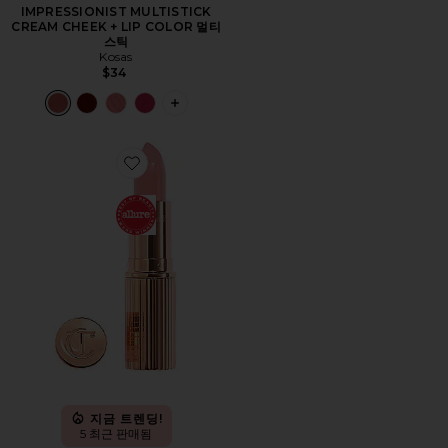
IMPRESSIONIST MULTISTICK
CREAM CHEEK + LIP COLOR 멀티
스틱
Kosas
$34
PLUS ICON TO SEE MORE OPTIONS F
Favorite K.I.S.S.I.N.G. LIPSTICK 립스틱
지금 트렌딩!
5 최근 판매됨