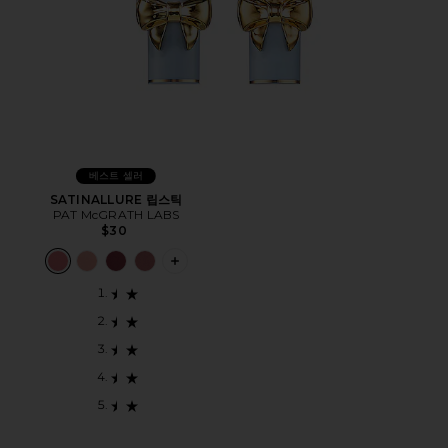
베스트 셀러
SATINALLURE 립스틱
PAT McGRATH LABS
$30
PLUS ICON TO SEE MORE OPTIONS 