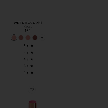
WET STICK 립 샤인
Kosas
$25
PLUS ICON TO SEE MORE OPTIONS F
Favorite UNREAL BLUSH 블러시