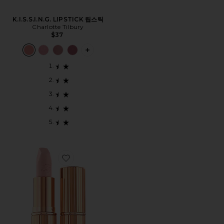
K.I.S.S.I.N.G. LIPSTICK 립스틱
Charlotte Tilbury
$37
PLUS ICON TO SEE MORE OPTIONS FOR
Favorite HOT LIPS 립스틱