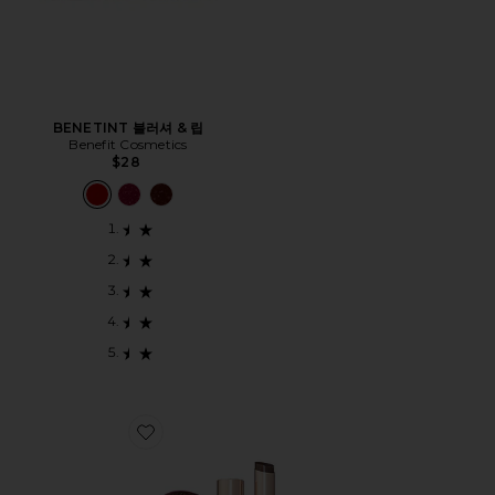
BENETINT 블러셔 & 립
Benefit Cosmetics
$28
Favorite KISS THEORY LIP BALM 키스 시어리 립밤