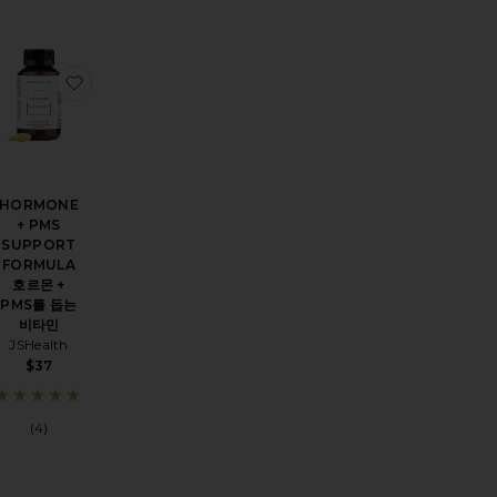
VITAMIN D3 PATCH 비타민 패치
 BOOST VITAMIN B12 PATCH 비타민 패치
찜상품DESIRE LIBIDO WOMEN'S DIETARY SUPPLEMENT 
찜상품HORMONE + PMS SUPPORT FORMULA 호르
HORMONE
+ PMS
SUPPORT
FORMULA
호르몬 +
PMS를 돕는
비타민
JSHealth
$37
(4)