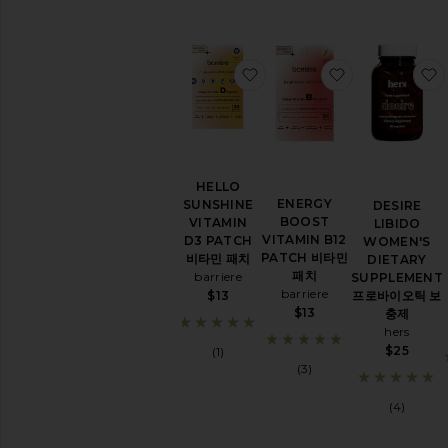
영
양
제
해
독
찜상품HELLO SUNSHINE 
찜상품ENERGY
및
정
화
에
너
지
HELLO
&
ENERGY
SUNSHINE
DESIRE
무
BOOST
VITAMIN
LIBIDO
드
VITAMIN B12
D3 PATCH
WOMEN'S
PATCH 비타민
비타민 패치
DIETARY
헤
패치
barriere
SUPPLEMENT
어,
barriere
프로바이오틱 보
$13
피
$13
충제
부
hers
및
$25
손
(1)
(3)
톱
휴
(4)
식
&