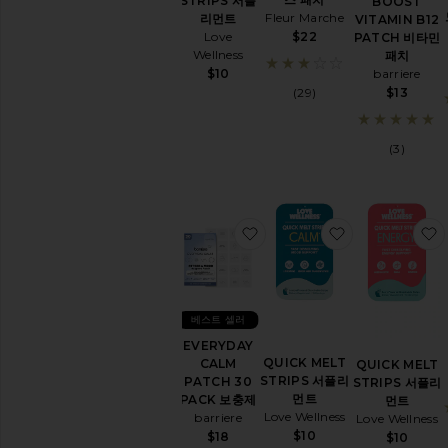
STRIPS 서플
BOOST
일
Fleur Marche
리먼트
VITAMIN B12
및
$22
Love
PATCH 비타민
디
Wellness
패치
퓨
barriere
$10
져
$13
(29)
운
동
악
(3)
세
사
리
웰
찜상품EVERYDAY CALM P
찜상품QUICK 
빙
상
품
모
두
베스트 셀러
보
EVERYDAY
기
QUICK MELT
CALM
QUICK MELT
STRIPS 서플리
PATCH 30
STRIPS 서플리
비
먼트
PACK 보충제
먼트
타
Love Wellness
barriere
Love Wellness
민
및
$10
$18
$10