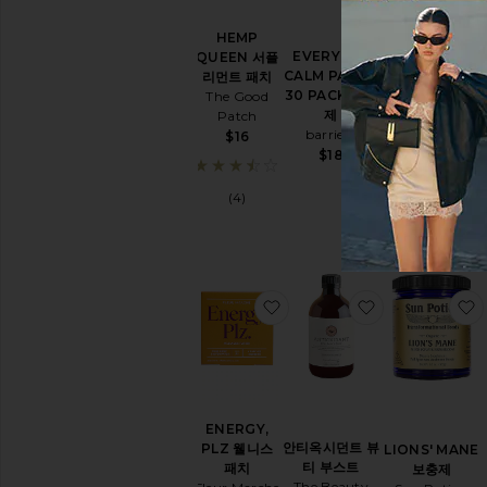
웰
니
HEMP
스
EVERYDAY
QUEEN 서플
SUPERYOU 서
란
CALM PATCH
리먼트 패치
플리먼트
제
30 PACK 보충
The Good
Moon Juice
리
제
Patch
$54
모
barriere
$16
두
$18
보
(60)
기
(4)
휴
식
&
취
침
찜상품ENERGY, PLZ 웰니
찜상품안티옥시
목
욕
제
및
버
블
ENERGY,
배
안티옥시던트 뷰
PLZ 웰니스
LIONS' MANE
쓰
티 부스트
패치
보충제
에
The Beauty