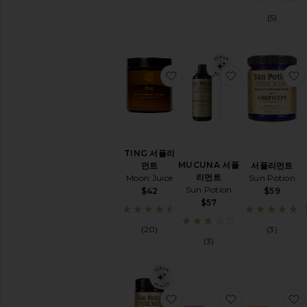
&
(5)
Sleep
유효성
찜상품TING 서플리먼트
찜상품MUCU
재
고
있
음
항목들
예
TING 서플리
약
MUCUNA 서플
먼트
서플리먼트
주
리먼트
Moon Juice
Sun Potion
문
Sun Potion
$42
$59
항목들
$57
새
(20)
(3)
로
(3)
운!
집
에
서
편
안
찜상품WHITE DRAGON 
찜상품B12 A