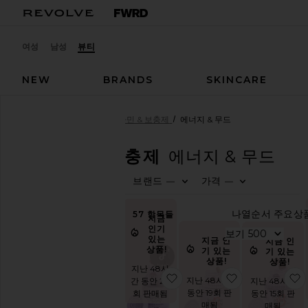
여성
남성
뷰티
NEW
BRANDS
SKINCARE
뷰티
건강 & 웰니스
비타민 & 보충제
에너지 & 무드
비타민 & 보충제
에너지 & 무드
브랜드
가격
—
—
뷰
0
0
티
F
S
F
S
쇼
핑
57
항목들
지금
인기
뷰
있는
지금 인
지금 인
상품!
기 있는
티
기 있는
상품!
상품!
샵
지난 48시
보
찜상품CHILL 비타민 구미
찜상품BURN 
지난 48시간
지난 48시간
간 동안 27
기
동안 19회 판
동안 15회 판
회 판매됨
건
매됨
매됨