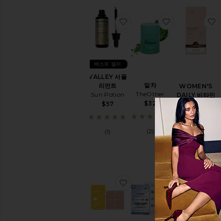
취
침
찜상품VALLEY 서플리먼트
찜상품말차
보
조
제
View
All
베스트 셀러
Vitamins
&
VALLEY 서플
말차
Supplements
리먼트
WOMEN'S
TheOther
Sun Potion
DAILY 비타민
$32
Perelel
$57
여
성
$47
케
어
(2)
(1)
여
(32)
성
케
어
제
찜상품HEMP QUEEN 서
찜상품EVERYD
품
섹
슈
얼