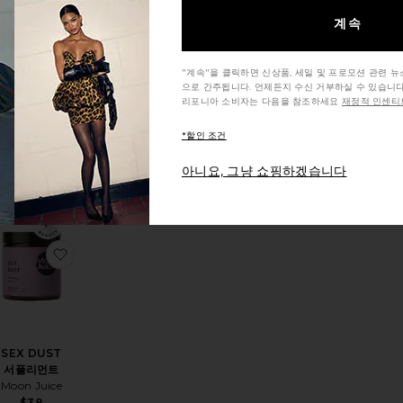
계속
Calm
Stress &
Anxiety
"계속"을 클릭하면 신상품, 세일 및 프로모션 관련 
Relief
으로 간주됩니다. 언제든지 수신 거부하실 수 있습니다
Capsules
리포니아 소비자는 다음을 참조하세요
재정적 인센티브
Arrae
$55
*할인 조건
아니요, 그냥 쇼핑하겠습니다
(3)
스 패치
던트 뷰티 부스트
찜상품LIONS' MANE 보충제
찜상품SEX DUST 서플리먼트
SEX DUST
서플리먼트
Moon Juice
$38