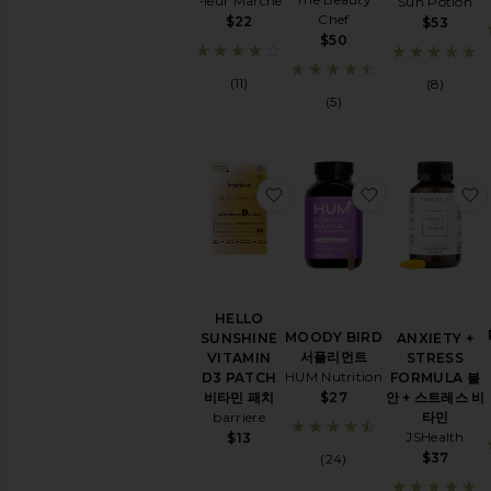
Fleur Marche
Sun Potion
센
Chef
$22
$53
셜
$50
오
일
(11)
(8)
및
(5)
디
퓨
져
슬
찜상품HELLO SUNSHINE 
찜상품MOODY
립
악
세
사
리
비
HELLO
타
MOODY BIRD
SUNSHINE
민
ANXIETY +
서플리먼트
VITAMIN
및
STRESS
HUM Nutrition
D3 PATCH
영
FORMULA 불
$27
비타민 패치
양
안 + 스트레스 비
barriere
제
타민
JSHealth
$13
View
$37
(24)
All
Relaxation