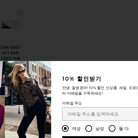
찜상품WOMEN'S DAILY 비타민
찜상품EAR SEED KIT EAR SEED 키트
EAR SEED
KIT EAR
SEED 키트
WTHN
$45
10% 할인받기
(9)
안녕, 잘생겼어!
10% 할인
신상품, 세일, 프로
터 이메일을 구독하세요!
이메일 주소
플리먼트 패치
AY CALM PATCH 30 PACK 보충제
찜상품SUPERYOU 서플리먼트
찜상품Calm Stress & Anxiety Relief Capsules
여성
남성
둘 다