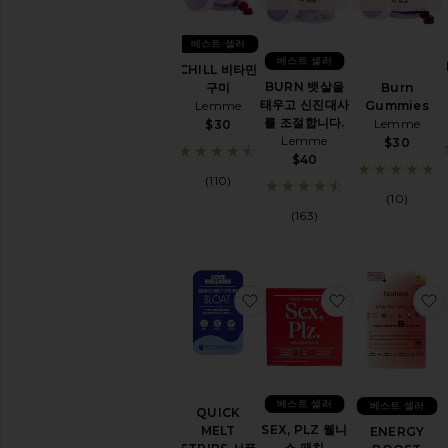
강
&
베스트 셀러
웰
베스트 셀러
니
CHILL 비타민
스
BURN 뱃살을
Burn
구미
모
태우고 신진대사
Gummies
Lemme
두
를 조절합니다.
Lemme
$30
보
Lemme
$30
기
$40
(110)
웰
(10)
빙
(163)
블
루
라
이
찜상품QUICK MELT STRI
찜상품SEX, P
트
차
단
CBD
에
베스트 셀러
베스트 셀러
센
QUICK
셜
SEX, PLZ 웰니
MELT
ENERGY
오
스 패치