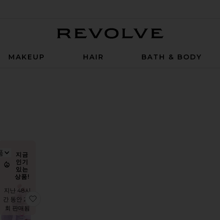
Revolve
MAKEUP
HAIR
BATH & BODY
ILTER
ELECTED
ILTER
ELECTED
나열순서
지금
인기
보기
있는
상품!
지난 48시
뱃살을 태우고 신진대사를 조절합니다.
찜상품Burn Gummies
찜상품FOCUS 비타민 구미
간 동안 20
회 판매됨