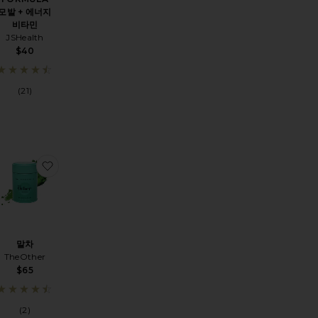
모발 + 에너지
비타민
JSHealth
$40
(21)
ATCH 30 PACK 보충제
MELT STRIPS 서플리먼트
찜상품QUICK MELT STRIPS 서플리먼트
찜상품말차
말차
TheOther
$65
(2)