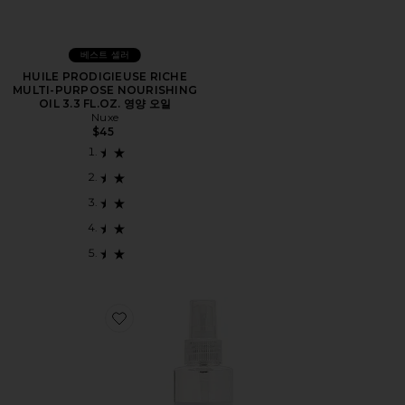
베스트 셀러
HUILE PRODIGIEUSE RICHE
MULTI-PURPOSE NOURISHING
OIL 3.3 FL.OZ. 영양 오일
Nuxe
$45
Favorite VERB GHOST OIL 헤어 오일