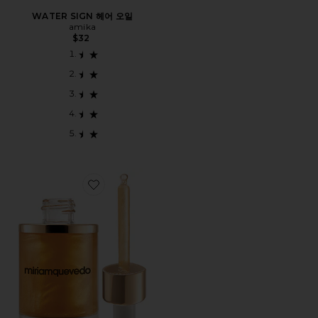
WATER SIGN 헤어 오일
amika
$32
Favorite SUBLIME GOLD 헤어 오일