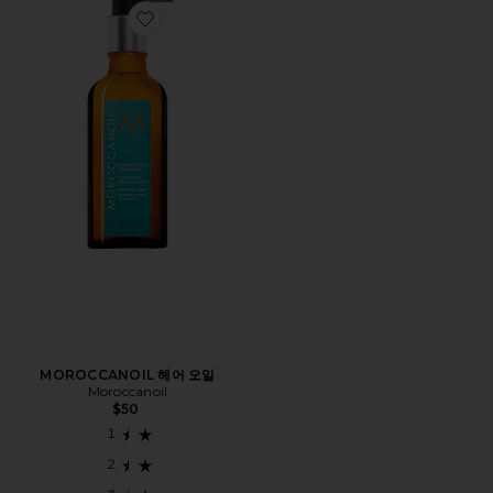
Favorite MOROCCANOIL 헤어 오일
MOROCCANOIL 헤어 오일
Moroccanoil
$50