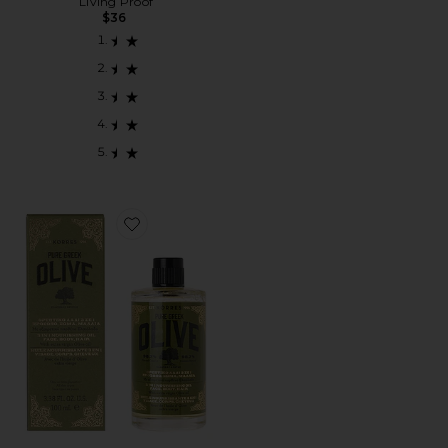
Living Proof
$36
Favorite PURE GREEK OLIVE 3-IN-1 NOURISHING OI