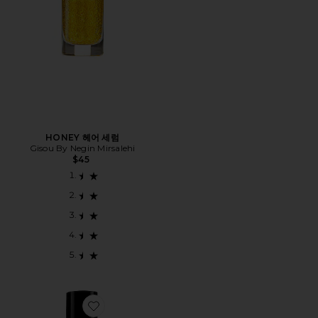
HONEY 헤어 세럼
Gisou By Negin Mirsalehi
$45
Favorite GOLD LUST 헤어 오일