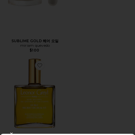
SUBLIME GOLD 헤어 오일
miriam quevedo
$100
Favorite HUILE SECRET DE BEAUTE 헤어 오일