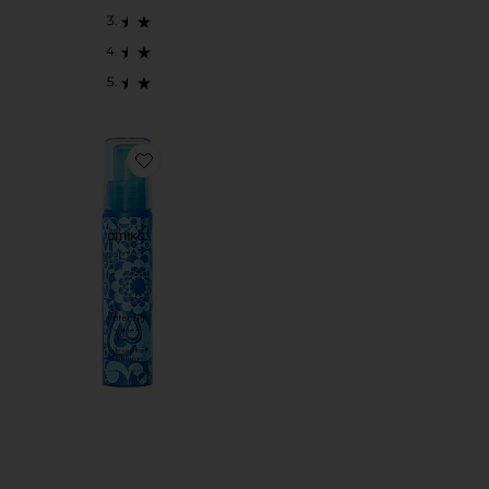
Favorite WATER SIGN 헤어 오일