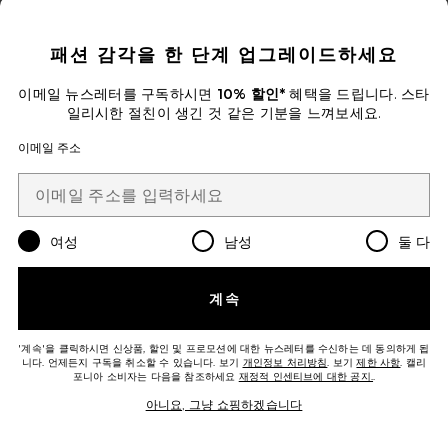
CLOSE MODAL
패션 감각을 한 단계 업그레이드하세요
HUILE SECRET DE BEAUTE 헤어
이메일 뉴스레터를 구독하시면
10% 할인*
혜택을 드립니다. 스타
오일
일리시한 절친이 생긴 것 같은 기분을 느껴보세요.
Leonor Greyl Paris
$76
이메일 주소
여성
남성
둘 다
계속
'계속'을 클릭하시면 신상품, 할인 및 프로모션에 대한 뉴스레터를 수신하는 데 동의하게 됩
Favorite THE PROTECTIVE OIL 헤어 오일
니다. 언제든지 구독을 취소할 수 있습니다. 보기
개인정보 처리방침
. 보기
제한 사항
. 캘리
포니아 소비자는 다음을 참조하세요
재정적 인센티브에 대한 공지.
.
아니요, 그냥 쇼핑하겠습니다