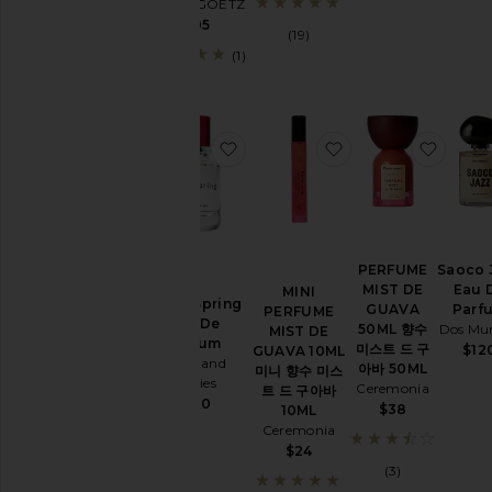
러
MALIN+GOETZ
스
$105
(19)
플
(1)
로
럴
프
레
찜상품Never Spring Eau De Par
찜상품MINI PERFU
찜상품P
쉬
머
스
크
스
위
PERFUME
Saoco 
트
MIST DE
Eau 
MINI
Never Spring
GUAVA
Parf
PERFUME
우
Eau De
50ML 향수
Dos Mu
MIST DE
디
Parfum
미스트 드 구
$12
GUAVA 10ML
Björk and
아바 50ML
미니 향수 미스
유효성
Berries
Ceremonia
트 드 구아바
$160
$38
10ML
Ceremonia
재
$24
고
(3)
있