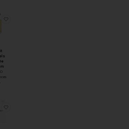
iction 10ml
퍼퓸 엑스트레
찜상품Sunlit Citadels Eau De Parfum
it
els
De
um
O
nces
4
e Parfum
ITRUS REVERIE 롤러볼
찜상품ITALIAN SUMMER 고체 퍼퓸 밤