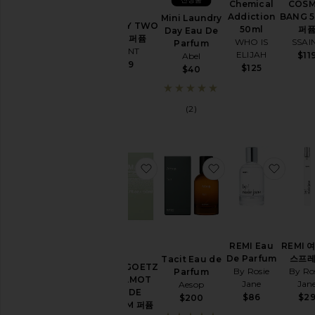
Chemical
COSM
퍼
Addiction
BANG 
Mini Laundry
TWENTY TWO
퓸
50ml
퍼
Day Eau De
50ML 퍼퓸
오
WHO IS
SSAI
Parfum
SSAINT
일
ELIJAH
$11
Abel
$119
퍼
$125
$40
퓸
세
트
(2)
향
수
모
두
찜상품MALIN+GOETZ BERGAMO
찜상품Tacit Eau de
찜상품R
보
기
향
으
로
REMI Eau
REMI 
쇼
핑
De Parfum
스프
Tacit Eau de
하
MALIN+GOETZ
By Rosie
By Ro
Parfum
기
BERGAMOT
Jane
Jan
Aesop
시
EAU DE
$86
$2
$200
트
PARFUM 퍼퓸