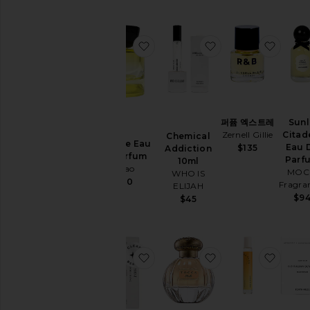
찜상품Sun Rae Eau De Parfum
찜상품Chemical Add
찜상품
퍼퓸 엑스트레
Sunl
Zernell Gillie
Citad
Chemical
Sun Rae Eau
Eau 
$135
Addiction
De Parfum
Parf
10ml
Vyrao
MOC
WHO IS
$190
Fragra
ELIJAH
$9
$45
찜상품COSMIC BANG 10ML 퍼퓸
찜상품Stella Eau d
찜상품C