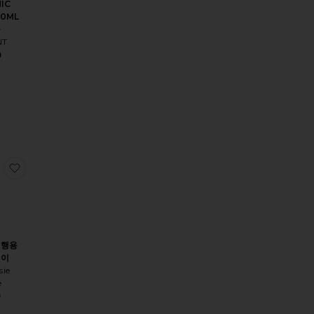
IC
50ML
퓸
NT
9
T EAU DE PARFUM 퍼퓸
 Parfum
EMI Eau De Parfum
찜상품REMI 여행용 스프레이
여행용
레이
sie
e
9