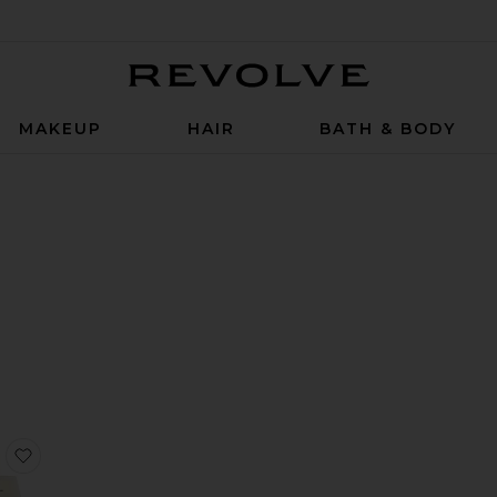
Revolve
MAKEUP
HAIR
BATH & BODY
ED
ED
ED
b Eau De Parfum
 Eau De Parfum
 FIG YOU 나는 당신을 상상한다
찜상품Laundry Day Eau De Parfum