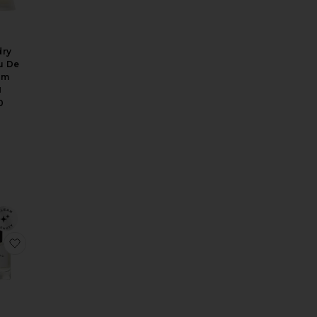
dry
u De
um
l
0
 Day Eau De Parfum
emical Addiction 50ml
찜상품COSMIC BANG 50ML 퍼퓸