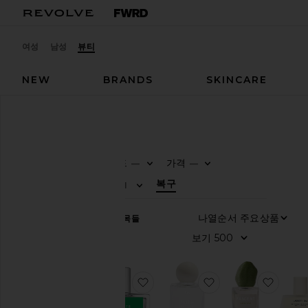
여성
남성
뷰티
NEW
BRANDS
SKINCARE
뷰티
향수
향수
향수
브랜드
가격
—
—
0
0
FILTER
SELECT
FILTER
SELECT
뷰
복구
향수
1
티
FILTER
SELECT
쇼
핑
나열순서
48
항목들
보기
뷰
티
샵
보
찜상품X Jon & Vinny's Tomate B
찜상품in This World
찜상품I
기