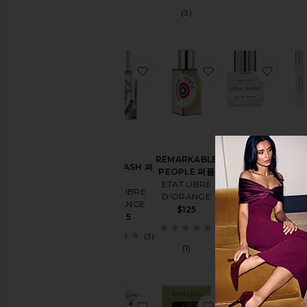
음
항목들
(3)
예
약
주
문
찜상품I AM TRASH 퍼퓸
찜상품REMARKABL
찜상품Ci
항목들
새
로
운!
집
에
Citrus
CITR
서
Blonde Eau
BLOND
REMARKABLE
편
I AM TRASH 퍼
De Parfum
드 퍼퓸
PEOPLE 퍼퓸
안
퓸
1.7 Fl Oz
스프
ETAT LIBRE
하
ETAT LIBRE
Lake & Skye
Lake & 
D'ORANGE
게
D'ORANGE
$105
$3
$125
가
$125
상
(3)
으
(1)
로
뷰
티
제
품
찜상품Lucienne Eau De Parfum
찜상품HAND CREAM
찜상품