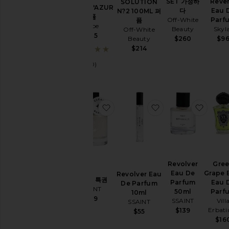
SET 가정하
Rever
SOLUTION
COTE D'AZUR
다
Eau 
N?2 100ML 퍼
퍼퓸
Off-White
Parf
퓸
Oribe
Beauty
Skyl
Off-White
$135
$260
$9
Beauty
$214
(40)
찜상품PRIVE 특권
찜상품Revolver Eau
찜상품Re
Revolver
Gre
Eau De
Grape 
Revolver Eau
PRIVE 특권
Parfum
Eau 
De Parfum
SSAINT
50ml
Parf
10ml
$139
SSAINT
Vill
SSAINT
Erbat
$139
$55
$16