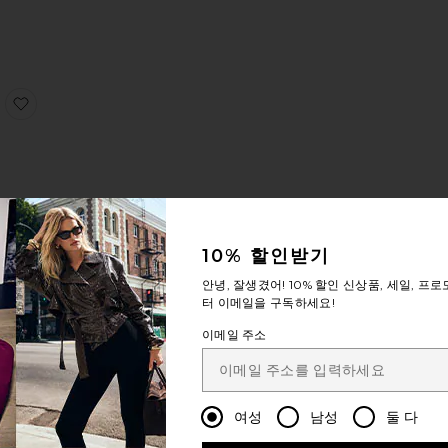
E PEOPLE 퍼퓸
trus Blonde Eau De Parfum 1.7 Fl Oz
찜상품CITRUS BLONDE 오 드 퍼퓸 퍼스 스프레이
US
E 오
 퍼스
10% 할인받기
레이
안녕, 잘생겼어!
10% 할인
신상품, 세일, 프로
Skye
터 이메일을 구독하세요!
6
이메일 주소
여성
남성
둘 다
 + TRAVEL PERFUME SET 핸드 크림 + 퍼퓸
PERFUME 퍼퓸
찜상품PERFUME 퍼퓸