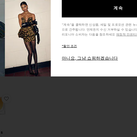
계속
"계속"을 클릭하면 신상품, 세일 및 프로모션 관련 
으로 간주됩니다. 언제든지 수신 거부하실 수 있습니다
UME
리포니아 소비자는 다음을 참조하세요
재정적 인센티브
퓸
era
*할인 조건
8
아니요, 그냥 쇼핑하겠습니다
?2 100ML 퍼퓸
ERFUME SET 가정하다
찜상품Citrus Reverie Eau De Parfum
us