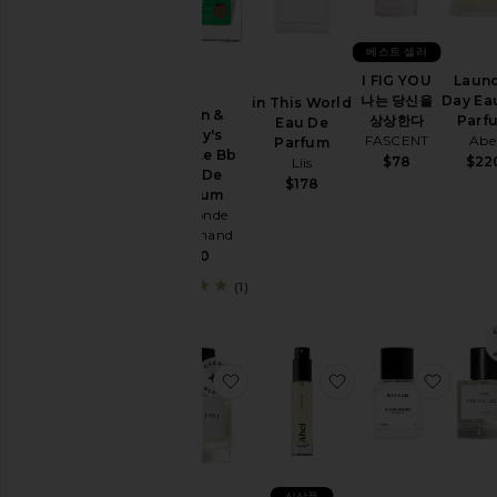
향
수
홈
베스트 셀러
향
I FIG YOU
Laun
수
나는 당신을
Day Ea
in This World
X Jon &
향
상상한다
Parf
Eau De
Vinny's
수
FASCENT
Abe
Parfum
Tomate Bb
$78
$22
Liis
롤
Eau De
$178
러
Parfum
볼
Le Monde
&
Gourmand
여
$30
행
(1)
바
디
미
스
트
찜상품TWENTY TWO 50ML 퍼퓸
찜상품Mini Laundry
찜상품Ch
&
헤
어
미
스
트
신상품