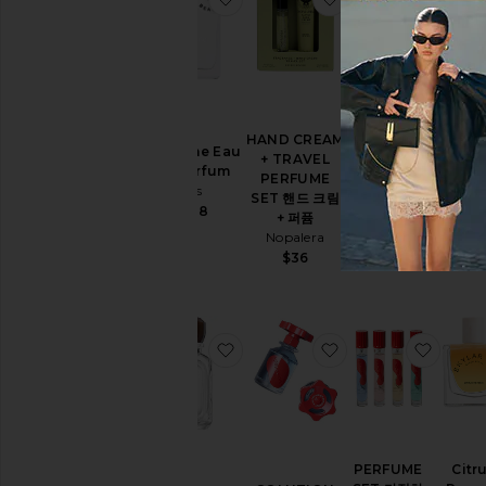
을
체
험
해
보
세
PERFUME
PERF
요
퍼퓸
퍼
HAND CREAM
Lucienne Eau
Nopalera
Nopal
+ TRAVEL
De Parfum
$78
$7
PERFUME
Liis
SET 핸드 크림
$178
+ 퍼퓸
Nopalera
(2)
(3)
$36
찜상품COTE D'AZUR 퍼퓸
찜상품SOLUTION N
찜상품P
PERFUME
Citr