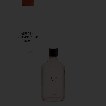
셀프 태너
TANNING Club
$36
Favorite Belly Oil