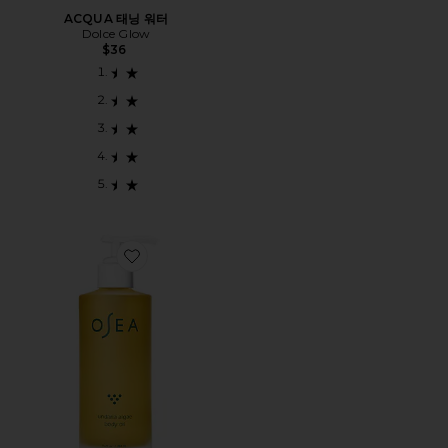
ACQUA 태닝 워터
Dolce Glow
$36
Favorite UNDARIA ALGAE BODY OIL 운다리아 조류 