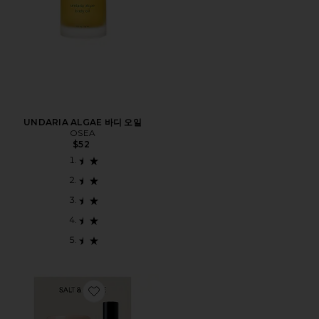
UNDARIA ALGAE 바디 오일
OSEA
$52
Favorite SAFFRON & CEDAR DEODORANT + MINI