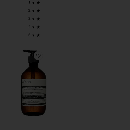
Favorite REVERENCE AROMATIQUE 핸드 워시