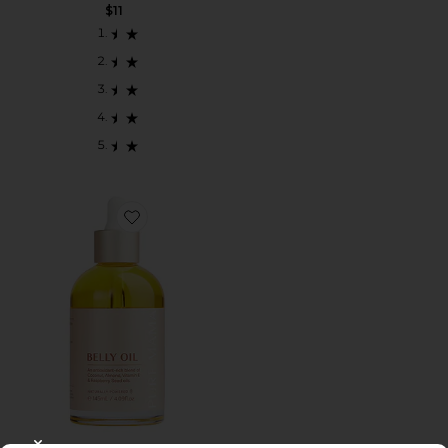
$11
Favorite Belly & Body Oil