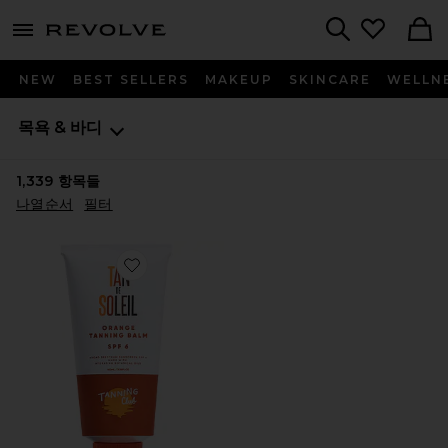
menu - shows more content
Revolve, Apparel & Fashion
Search
NEW
BEST SELLERS
MAKEUP
SKINCARE
WELLN
목욕 & 바디
1,339
항목들
나열순서
필터
Favorite 셀프 태너