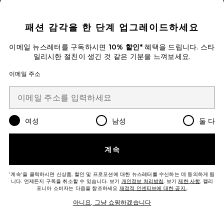
CLOSE MODAL
패션 감각을 한 단계 업그레이드하세요
이메일 뉴스레터를 구독하시면
Belly & Body Oil
10% 할인*
혜택을 드립니다. 스타
Pure Mama
일리시한 절친이 생긴 것 같은 기분을 느껴보세요.
$64
이메일 주소
여성
남성
둘 다
계속
Favorite COCOFLOSS 플로스 세트
'계속'을 클릭하시면 신상품, 할인 및 프로모션에 대한 뉴스레터를 수신하는 데 동의하게 됩
니다. 언제든지 구독을 취소할 수 있습니다. 보기
개인정보 처리방침
. 보기
제한 사항
. 캘리
포니아 소비자는 다음을 참조하세요
재정적 인센티브에 대한 공지.
.
아니요, 그냥 쇼핑하겠습니다