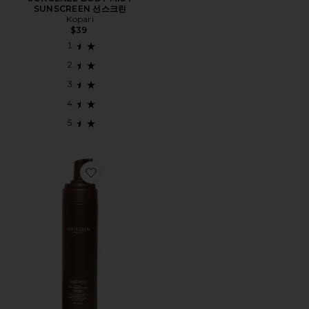
SUNSCREEN 선스크린
Kopari
$39
Favorite EXPRESS SELF-TANNING MOUSSE UL