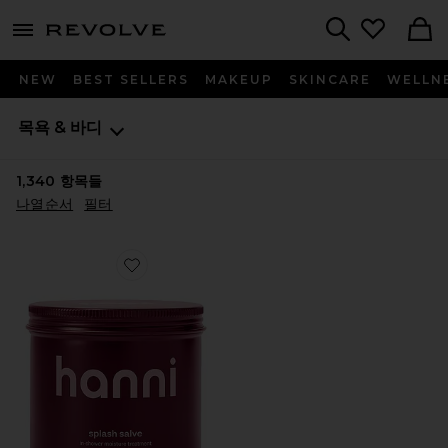
menu - shows more content
Revolve, Apparel & Fashion
Search
NEW
BEST SELLERS
MAKEUP
SKINCARE
WELLN
목욕 & 바디
1,340
항목들
나열순서
필터
Favorite SPLASH SALVE IN-SHOWER MOISTURI