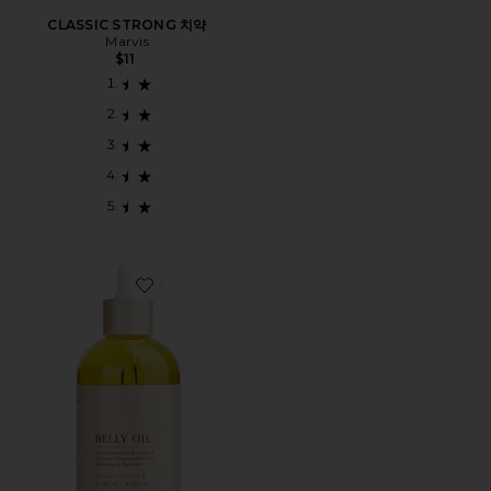
CLASSIC STRONG 치약
Marvis
$11
Favorite Belly & Body Oil