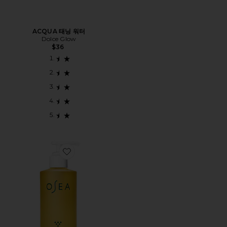
ACQUA 태닝 워터
Dolce Glow
$36
Favorite UNDARIA ALGAE BODY OIL 운다리아 조류 