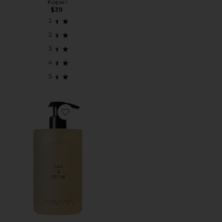
Kopari
$39
Favorite SANTAL & VETIVER 바디 워시