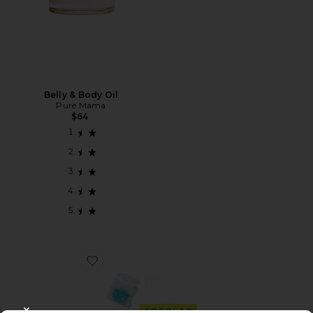
Belly & Body Oil
Pure Mama
$64
Favorite COCOFLOSS 플로스 세트