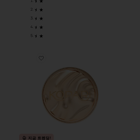
Favorite SUN VEIL ILLUMINATING SUNSCREEN S
지금 트렌딩!