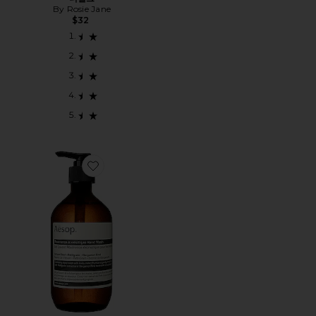
By Rosie Jane
$32
Favorite REVERENCE AROMATIQUE 핸드 워시