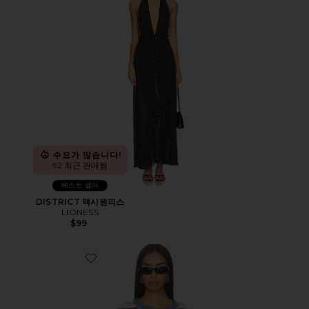
수요가 많습니다!
92 최근 판매됨
베스트 셀러
DISTRICT 맥시원피스
LIONESS
$99
Favorite HORIZON LONG SLEEVE 탑