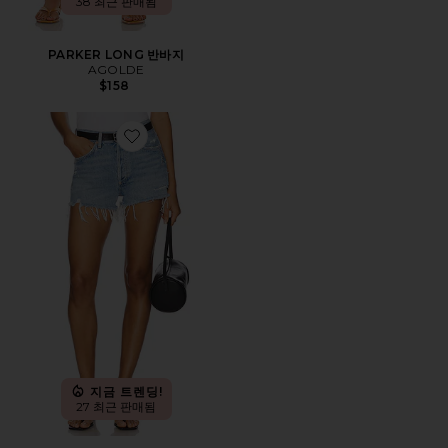
38 최근 판매됨
PARKER LONG 반바지
AGOLDE
$158
Favorite PARKER 빈티지 컷오프 숏츠
지금 트렌딩!
27 최근 판매됨