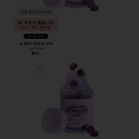
구매 완료 Dec 1969
수요가 많습니다!
100+ 최근 판매됨
베스트 셀러
SLEEP 비타민 구미
Lemme
$30
Favorite DEBLOAT 비타민 구미