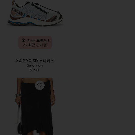
지금 트렌딩!
23 최근 판매됨
XA PRO 3D 스니커즈
Salomon
$150
Favorite SHARNI 미디 스커트