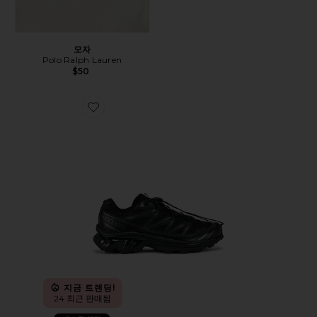
모자
Polo Ralph Lauren
$50
Favorite XT-6 하이커 스니커즈
지금 트렌딩!
24 최근 판매됨