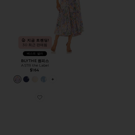
지금 트렌딩!
30 최근 판매됨
베스트 셀러
BLYTHE 원피스
ASTR the Label
$164
PLUS ICON TO SEE MORE OPTIONS 
Favorite CLOUD 6 스니커즈