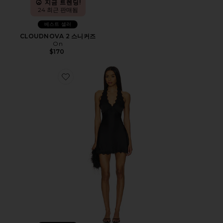
지금 트렌딩!
24 최근 판매됨
베스트 셀러
CLOUDNOVA 2 스니커즈
On
$170
Favorite STARS ALIGN 원피스