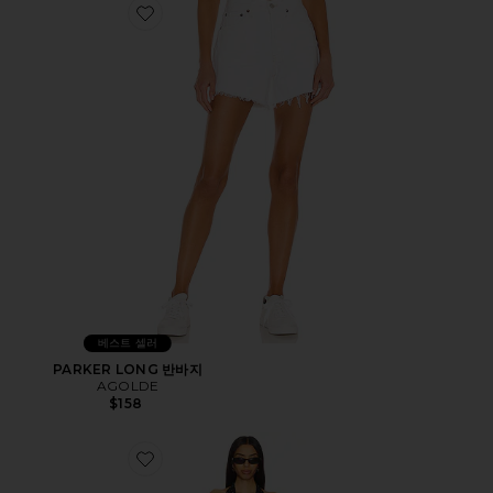
Favorite PARKER LONG 반바지
베스트 셀러
PARKER LONG 반바지
AGOLDE
$158
Favorite DISTRICT 맥시원피스