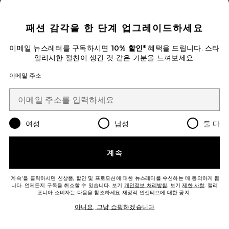
CLOSE MODAL
Favorite 모자
패션 감각을 한 단계 업그레이드하세요
이메일 뉴스레터를 구독하시면
10% 할인*
혜택을 드립니다. 스타
일리시한 절친이 생긴 것 같은 기분을 느껴보세요.
이메일 주소
여성
남성
둘 다
계속
모자
'계속'을 클릭하시면 신상품, 할인 및 프로모션에 대한 뉴스레터를 수신하는 데 동의하게 됩
니다. 언제든지 구독을 취소할 수 있습니다. 보기
Polo Ralph Lauren
개인정보 처리방침
. 보기
제한 사항
. 캘리
포니아 소비자는 다음을 참조하세요
재정적 인센티브에 대한 공지.
.
$55
아니요, 그냥 쇼핑하겠습니다
Favorite RHODE MINI 스커트