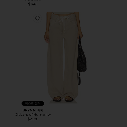
$148
Favorite BRYNN 바지
베스트 셀러
BRYNN 바지
Citizens of Humanity
$298