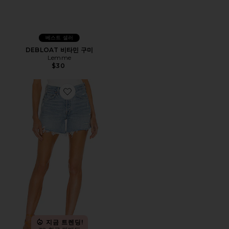
베스트 셀러
DEBLOAT 비타민 구미
Lemme
$30
Favorite PARKER LONG 반바지
지금 트렌딩!