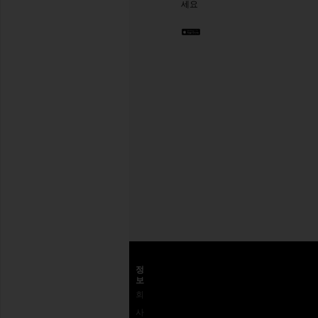
세요
요. 언
제든
지 탈
퇴하
실 수
있습
니다.
Privacy Policy
이
메
일
회원가입
주
소
고객센터
정
보
고객
배송
왜
회
센터
반송 및 교
REVOLVE
사