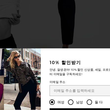
10% 할인받기
안녕, 잘생겼어!
10% 할인
신상품, 세일, 프로
터 이메일을 구독하세요!
이메일 주소
여성
남성
둘 다