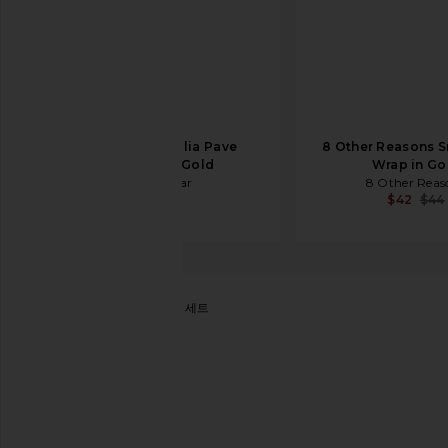
BaubleBar Thalia Pave
8 Other Reasons S
Bracelet in Gold
Wrap in Go
BaubleBar
8 Other Reas
$48
$42
$44
BaubleBar
AMBER 반지 세트
찜상품BaubleBar Amber Ring Set in Gold