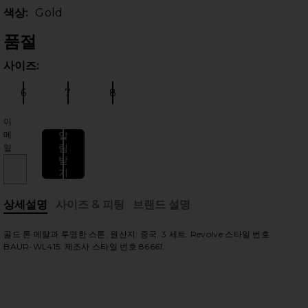
색상:
Gold
품절
사이즈:
사이
6
7
8
사이즈:
사이즈:
사이즈:
이
메
알
림
일
 슬라이드
받
기
상세설명
사이즈 & 피팅
브랜드 설명
, Cu
골드 톤 메탈과 투명한 스톤. 원산지: 중국. 3 세트. Revolve 스타일 번호
BAUR-WL415. 제조사 스타일 번호 86661.