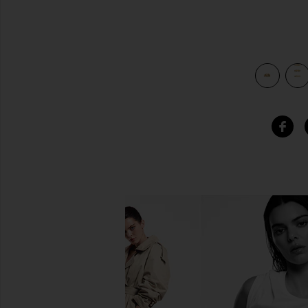
view 4 of 4 AMBER 반지 세트 in Gold