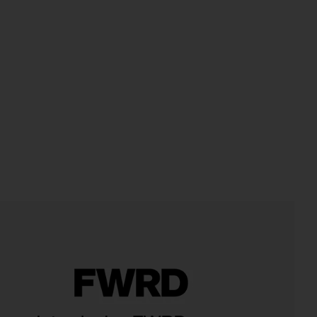
iew 2 of 4 AMBER 반지 세트 in Gold
vie
HARE AMBER RING SET IN GOLD ON FACEBOOK (OPE
HARE AMBER RING SET IN GOLD ON TWITTER (OPEN
HARE AMBER RING SET IN GOLD ON PINTEREST (OP