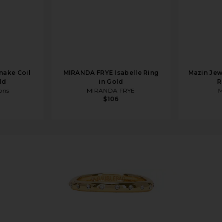
nake Coil
MIRANDA FRYE Isabelle Ring
Mazin Je
ld
in Gold
R
ons
MIRANDA FRYE
M
$106