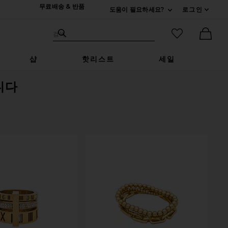
무료배송 & 반품
도움이 필요하세요?
로그인
펼치기 연락처
검색하기
즐겨찾기 아
검색
Ther
샵
핫리스트
세일
니다