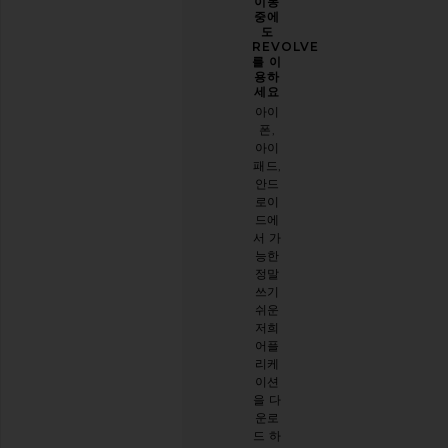
당신
개선
이동
의 스
할 수
중에
타일
있도
도
을 한
록 도
REVOLVE
층 업
와주
를 이
그레
세요
용하
이드
세요
오늘
하세
아이
방문
요
폰,
에 대
아이
이메
한 설
패드,
일 뉴
문 조
안드
스레
사를
로이
터를
해주
드에
구독
세요
서 가
하시
능한
면
설문
정말
10%
시작
쓰기
할인
하기
쉬운
받기
.
저희
스타
어플
일리
리케
시한
이션
절친
을 다
이 생
운로
긴 것
드 하
같아