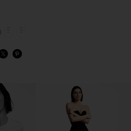
view 1 of 4 AMBER 반지 세트 in Gold
v
S
S
S