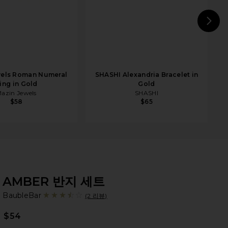
N
wels Roman Numeral
SHASHI Alexandria Bracelet in
ing in Gold
Gold
azin Jewels
SHASHI
$58
$65
AMBER 반지 세트
Ba
bran
BaubleBar
(2 리뷰)
$54