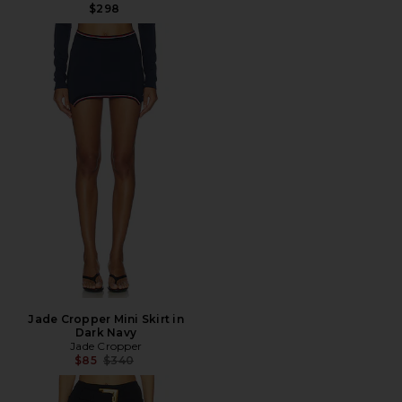
$298
Jade Cropper Mini Skirt in
Dark Navy
Jade Cropper
전 가격:
$85
$340