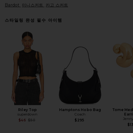
Bardot
미니스커트
카고 스커트
스타일링 완성 필수 아이템
Jade Cropper High Waisted
Mini Skirt in Black
Jade Cropper
$745
Riley Top
Hamptons Hobo Bag
Tome Med
superdown
Coach
Earr
Jenny
Previous price:
$46
$50
$295
$1