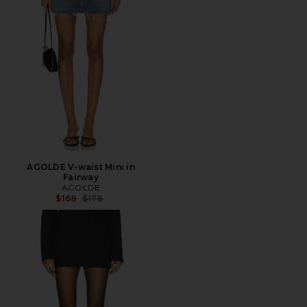
AGOLDE V-waist Mini in
Fairway
AGOLDE
전 가격:
$168
$178