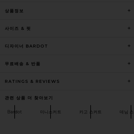
상품정보
EAVES Irene Classic Suiting
사이즈 & 핏
Sculpted Mini Skirt in Black
EAVES
$189
디자이너 BARDOT
무료배송 & 반품
RATINGS & REVIEWS
관련 상품 더 찾아보기
Bardot
미니스커트
카고 스커트
데님 