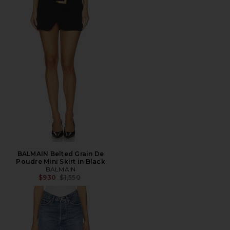
BALMAIN Belted Grain De
Poudre Mini Skirt in Black
BALMAIN
전 가격:
$930
$1,550