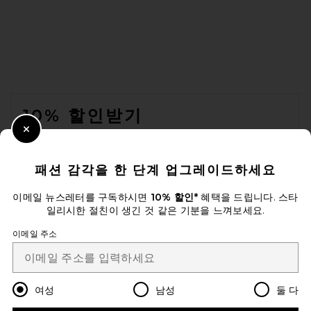
Helsa Josefine Knit Skirt in
Olive
Helsa
전 가격:
$65
$259
FOOTER
10% 할인받기
Close Modal
이메일을 제출하여 뉴스레터를 구독하실 수 있습니다. 언제든지 수신 거
부 가능합니다.
개인 정보 정책
패션 감각을 한 단계 업그레이드하세요
Email Address
이메일 뉴스레터를 구독하시면
10% 할인*
혜택을 드립니다. 스타
일리시한 절친이 생긴 것 같은 기분을 느껴보세요.
Sign Up
이메일 주소
ko
USD
Change Country Regions Preferences
여성
남성
둘 다
THE ATTICO Denim Mini Skirt
in Sky Blue