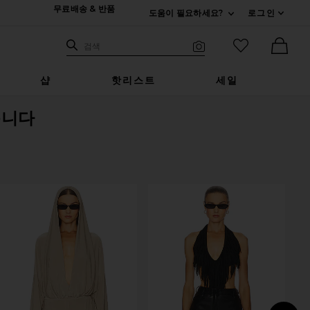
무료배송 & 반품
도움이 필요하세요?
로그인
펼치기 연락처
검색하기
즐겨찾기 아
검색
비주얼 서치
Ther
샵
핫리스트
세일
습니다