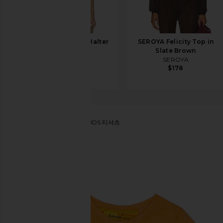
LIONESS Play On Halter
SEROYA Felicity Top in
in Chocolate
Slate Brown
LIONESS
SEROYA
$55
$178
Aviator Nation
LOGO KIDS 티셔츠
찜상품Aviator Nation Logo Kids Tee in Gold