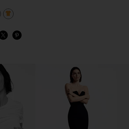
view 1 of 2 LOGO KIDS 티셔츠 in Gold
v
S
S
S