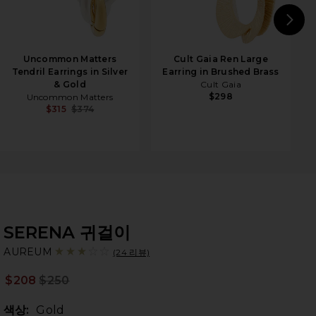
N
Uncommon Matters
Cult Gaia Ren Large
Tendril Earrings in Silver
Earring in Brushed Brass
& Gold
Cult Gaia
$298
Uncommon Matters
$315
$374
SERENA 귀걸이
A
bran
AUREUM
(24 리뷰)
$208
$250
Prev
색상:
Gold