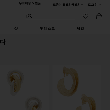
무료배송 & 반품
도움이 필요하세요?
로그인
펼치기 연락처
검색하기
즐겨찾기 아
검색
Ther
샵
핫리스트
세일
다