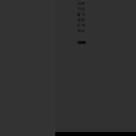
리케
시한
이션
절친
을 다
이 생
운로
긴 것
드 하
같아
세요
요. 언
제든
지 탈
퇴하
실 수
있습
니다.
Privacy Policy
이
메
일
회원가입
주
소