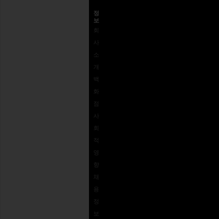
고객센터
정
보
고객
배송
왜
회
센터
반송 및 교
REVOLVE
사
1-
환
인가?
소
562-
사이즈 가
피드백
개
926-
이드
접근성
백
5672
REVOLVE
로열티 프
화
결제
상품권
로그램
점
옵션
사
자주
회
묻는
적
질문
영
주문
향
추적
채
용
정
보