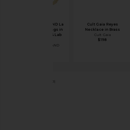
STONE AND STRAND La
Cult Gaia Reyes
Scala Hoop Earrings in
Necklace in Brass
10k Yellow Gold & Lab
Cult Gaia
$198
Diamond
STONE AND STRAND
$794
AUREUM
SERENA 귀걸이
찜상품AUREUM Serena Earrings in Gold