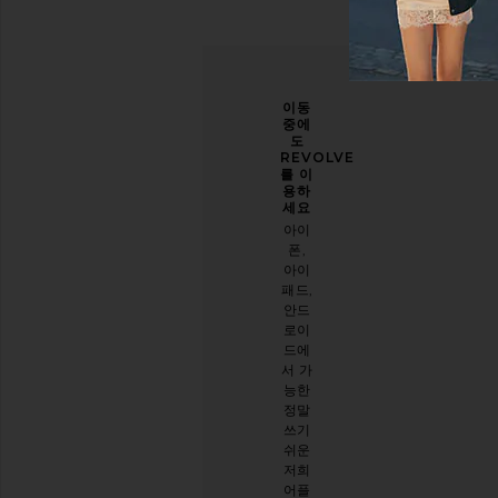
당신
개선
이동
의 스
할 수
중에
타일
있도
도
을 한
록 도
REVOLVE
층 업
와주
를 이
그레
세요
용하
이드
세요
오늘
하세
아이
방문
요
폰,
에 대
아이
이메
한 설
패드,
일 뉴
문 조
안드
스레
사를
로이
터를
해주
드에
구독
세요
서 가
하시
능한
면
설문
정말
10%
시작
쓰기
할인
하기
쉬운
받기
.
저희
스타
어플
일리