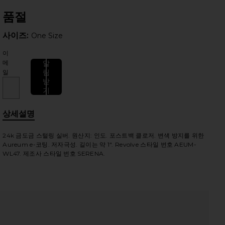
품절
사이즈:
사이즈:
One Size
이
메
알
림
일
받
기
상세설명
24k 금도금 스털링 실버. 원산지: 인도. 포스트백 클로저. 변색 방지를 위한
Aureum e-코팅. 저자극성. 길이는 약 1". Revolve 스타일 번호 AEUM-
WL47. 제조사 스타일 번호 SERENA.