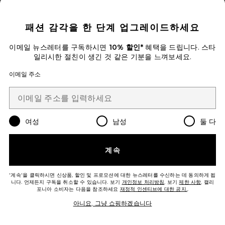
CLOSE MODAL
패션 감각을 한 단계 업그레이드하세요
이메일 뉴스레터를 구독하시면
10% 할인*
혜택을 드립니다. 스타
RUBI 가디건
일리시한 절친이 생긴 것 같은 기분을 느껴보세요.
ALLSAINTS
Previous price:
$74 (최종세일)
$389
이메일 주소
Favorite JETT LEA 팬츠
여성
남성
둘 다
계속
'계속'을 클릭하시면 신상품, 할인 및 프로모션에 대한 뉴스레터를 수신하는 데 동의하게 됩
니다. 언제든지 구독을 취소할 수 있습니다. 보기
개인정보 처리방침
. 보기
제한 사항
. 캘리
포니아 소비자는 다음을 참조하세요
재정적 인센티브에 대한 공지.
.
아니요, 그냥 쇼핑하겠습니다