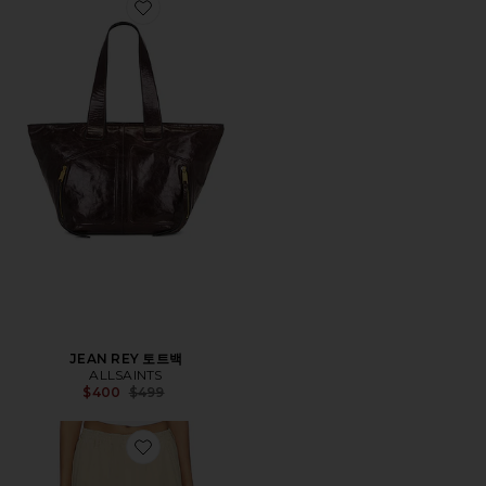
Favorite JEAN REY 토트백
JEAN REY 토트백
ALLSAINTS
Previous price:
$400
$499
Favorite JETT PULL ON 바지