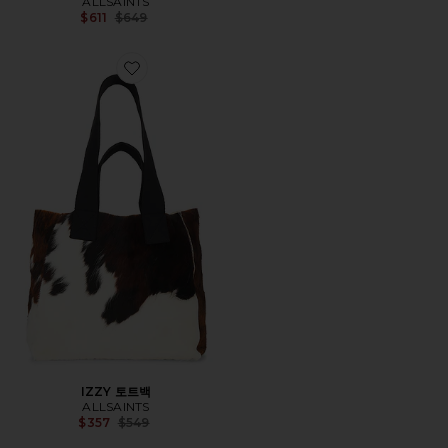
ALLSAINTS
Previous price:
$611
$649
Favorite IZZY 토트백
IZZY 토트백
ALLSAINTS
Previous price:
$357
$549