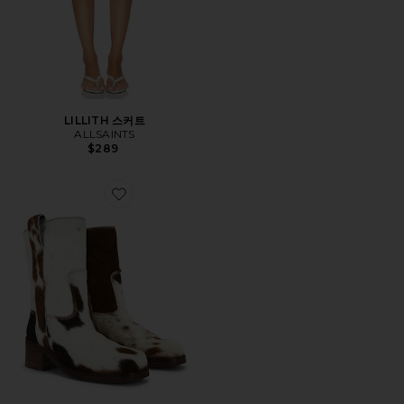
LILLITH 스커트
ALLSAINTS
$289
Favorite TERRI 부츠