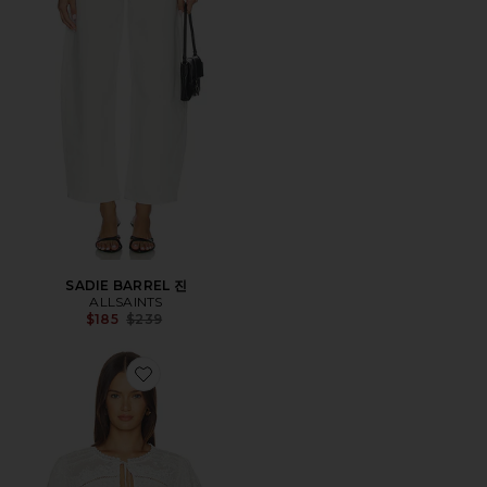
SADIE BARREL 진
ALLSAINTS
Previous price:
$185
$239
Favorite LILLITH 탑