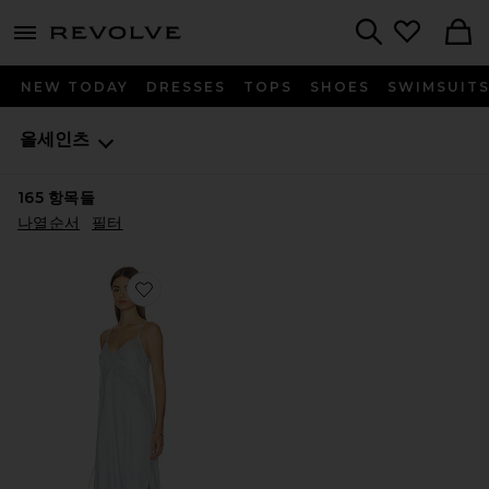
menu - shows more content
Revolve, Apparel & Fashion
Search
NEW TODAY
DRESSES
TOPS
SHOES
SWIMSUIT
올세인츠
165
항목들
나열순서
필터
Favorite SAMIA 원피스