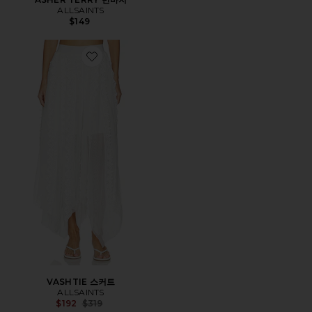
ALLSAINTS
$149
Favorite VASHTIE 스커트
VASHTIE 스커트
ALLSAINTS
Previous price:
$192
$319