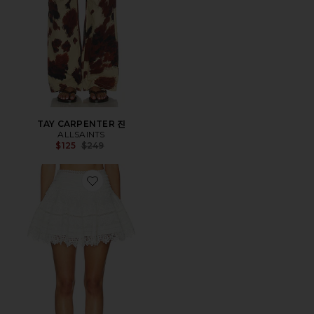
TAY CARPENTER 진
ALLSAINTS
Previous price:
$125
$249
Favorite LILLITH 스커트