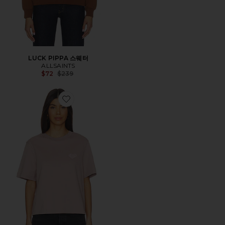
LUCK PIPPA 스웨터
ALLSAINTS
Previous price:
$72
$239
Favorite LOVER LISA 티셔츠