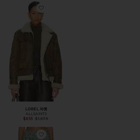
Favorite LOREL 자켓
LOREL 자켓
ALLSAINTS
Previous price:
$655
$1,679
Favorite KALI MAXI 스커트