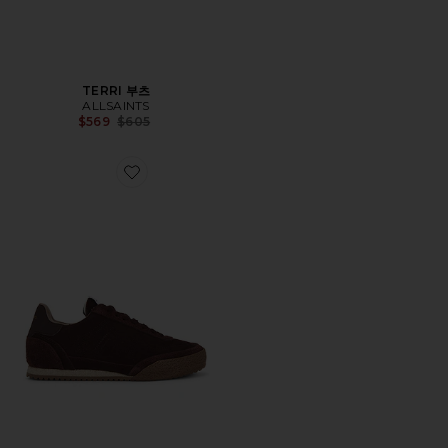
TERRI 부츠
ALLSAINTS
Previous price:
$569
$605
Favorite HARRI 스니커즈