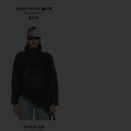
ASHA PAPER 숄더백
ALLSAINTS
$249
Favorite RYDER 자켓
RYDER 자켓