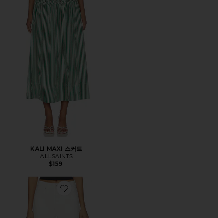
KALI MAXI 스커트
ALLSAINTS
$159
Favorite SADIE BARREL 진