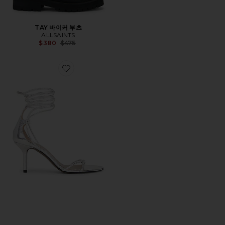
TAY 바이커 부츠
ALLSAINTS
Previous price:
$380
$475
Favorite ALI 샌들