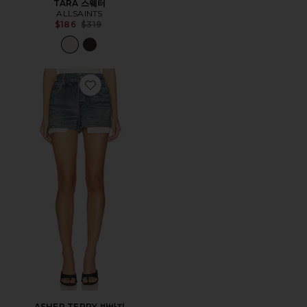
TARA 스웨터
ALLSAINTS
Previous price:
$186
$319
Favorite ASHER TERRY 반바지
ASHER TERRY 반바지