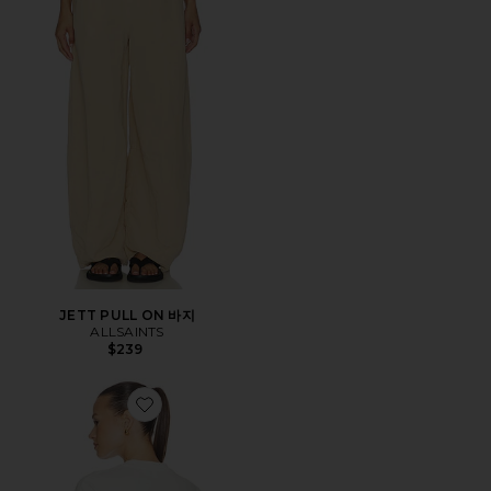
JETT PULL ON 바지
ALLSAINTS
$239
Favorite ETTA 탑