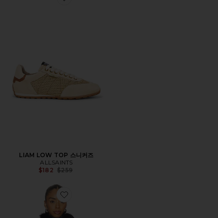
Favorite LIAM LOW TOP 스니커즈
LIAM LOW TOP 스니커즈
ALLSAINTS
Previous price:
$182
$259
Favorite WILTON 자켓