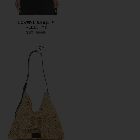
LOVER LISA 티셔츠
ALLSAINTS
Previous price:
$39
$109
Favorite ASHA PAPER 숄더백