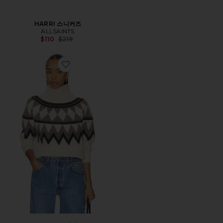
HARRI 스니커즈
ALLSAINTS
Previous price:
$110
$219
Favorite TARA 스웨터