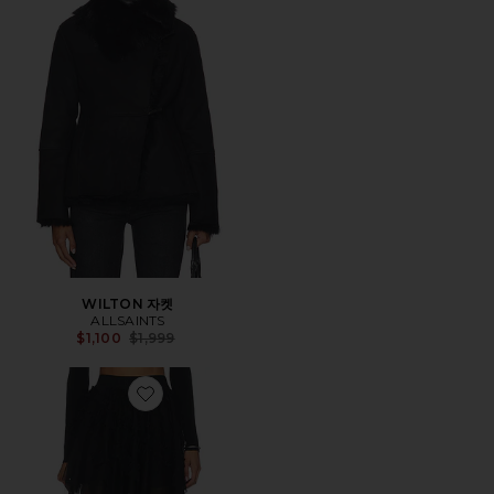
WILTON 자켓
ALLSAINTS
Previous price:
$1,100
$1,999
Favorite JAYDE TULLE 스커트