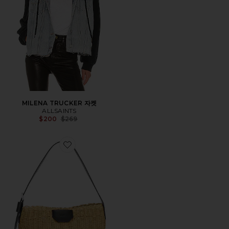
MILENA TRUCKER 자켓
ALLSAINTS
Previous price:
$200
$269
Favorite ALBA 스트로 숄더백