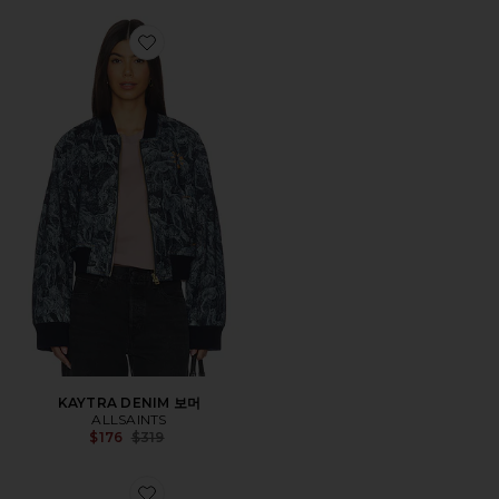
Favorite KAYTRA DENIM 보머
KAYTRA DENIM 보머
ALLSAINTS
Previous price:
$176
$319